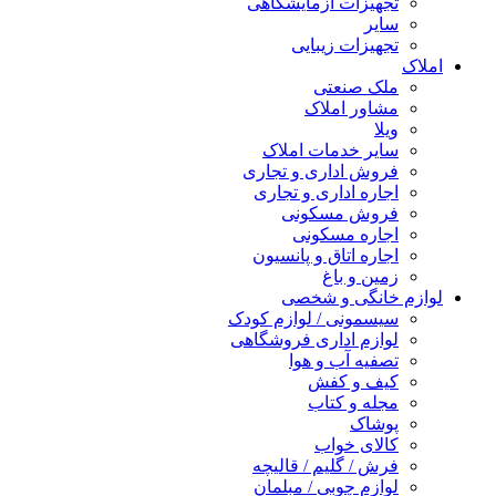
تجهیزات آزمایشگاهی
سایر
تجهیزات زیبایی
املاک
ملک صنعتی
مشاور املاک
ویلا
سایر خدمات املاک
فروش اداری و تجاری
اجاره اداری و تجاری
فروش مسکونی
اجاره مسکونی
اجاره اتاق و پانسیون
زمین و باغ
لوازم خانگی و شخصی
سیسمونی / لوازم کودک
لوازم اداری فروشگاهی
تصفیه آب و هوا
کیف و کفش
مجله و کتاب
پوشاک
کالای خواب
فرش / گلیم / قالیچه
لوازم چوبی / مبلمان