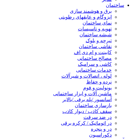
ساختمان
برق و هوشمند سازی
ایزوگام و عایقهای رطوبتی
نمای ساختمان
تهویه و تاسیسات
شیشه ساختمان
تیرچه و بلوک
نقاشی ساختمان
کابینت و ام دی اف
مصالح ساختمانی
کاشی و سرامیک
خدمات ساختمانی
لوله ، اتصالات و شیرآلات
نرده و حفاظ
یونولیت و فوم
ماشین آلات و ابزار ساختمانی
آسانسور /پله برقی /بالابر
بازسازی ساختمان
سقف کاذب / دیوار کاذب
در ضد سرقت
در اتوماتیک / کرکره برقی
در و پنجره
دکوراسیون