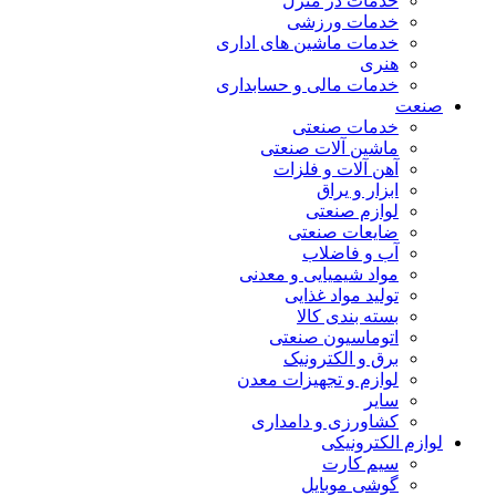
خدمات در منزل
خدمات ورزشی
خدمات ماشین های اداری
هنری
خدمات مالی و حسابداری
صنعت
خدمات صنعتی
ماشین آلات صنعتی
آهن آلات و فلزات
ابزار و یراق
لوازم صنعتی
ضایعات صنعتی
آب و فاضلاب
مواد شیمیایی و معدنی
تولید مواد غذایی
بسته بندی کالا
اتوماسیون صنعتی
برق و الکترونیک
لوازم و تجهیزات معدن
سایر
کشاورزی و دامداری
لوازم الکترونیکی
سیم کارت
گوشی موبایل