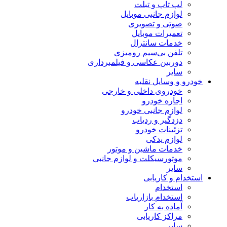
لپ تاپ و تبلت
لوازم جانبی موبایل
صوتی و تصویری
تعمیرات موبایل
خدمات سانترال
تلفن بی‌سیم رومیزی
دوربین عکاسی و فیلمبرداری
سایر
خودرو و وسایل نقلیه
خودروی داخلی و خارجی
اجاره خودرو
لوازم جانبی خودرو
دزدگیر و ردیاب
تزئینات خودرو
لوازم یدکی
خدمات ماشین و موتور
موتورسیکلت و لوازم جانبی
سایر
استخدام و کاریابی
استخدام
استخدام بازاریاب
آماده به کار
مراکز کاریابی
سایر