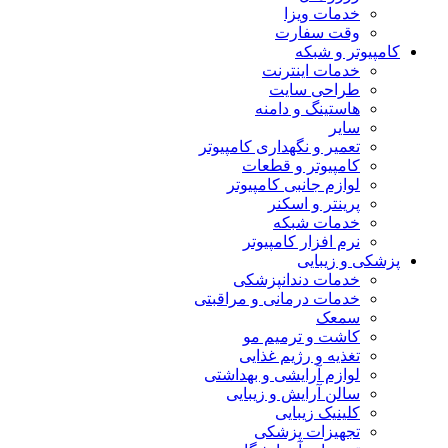
خدمات ویزا
وقت سفارت
کامپیوتر و شبکه
خدمات اینترنت
طراحی سایت
هاستینگ و دامنه
سایر
تعمیر و نگهداری کامپیوتر
کامپیوتر و قطعات
لوازم جانبی کامپیوتر
پرینتر و اسکنر
خدمات شبکه
نرم افزار کامپیوتر
پزشکی و زیبایی
خدمات دندانپزشکی
خدمات درمانی و مراقبتی
سمعک
کاشت و ترمیم مو
تغذیه و رژیم غذایی
لوازم آرایشی و بهداشتی
سالن آرایش و زیبایی
کلینیک زیبایی
تجهیزات پزشکی