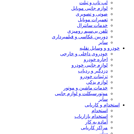
لپ تاپ و تبلت
لوازم جانبی موبایل
صوتی و تصویری
تعمیرات موبایل
خدمات سانترال
تلفن بی‌سیم رومیزی
دوربین عکاسی و فیلمبرداری
سایر
خودرو و وسایل نقلیه
خودروی داخلی و خارجی
اجاره خودرو
لوازم جانبی خودرو
دزدگیر و ردیاب
تزئینات خودرو
لوازم یدکی
خدمات ماشین و موتور
موتورسیکلت و لوازم جانبی
سایر
استخدام و کاریابی
استخدام
استخدام بازاریاب
آماده به کار
مراکز کاریابی
سایر