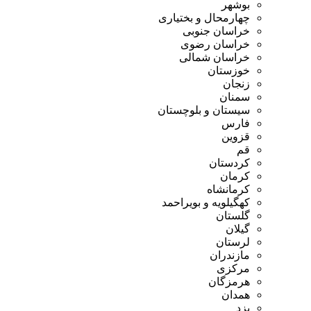
بوشهر
چهارمحال و بختیاری
خراسان جنوبی
خراسان رضوی
خراسان شمالی
خوزستان
زنجان
سمنان
سیستان و بلوچستان
فارس
قزوین
قم
کردستان
کرمان
کرمانشاه
کهگیلویه و بویراحمد
گلستان
گیلان
لرستان
مازندران
مرکزی
هرمزگان
همدان
یزد