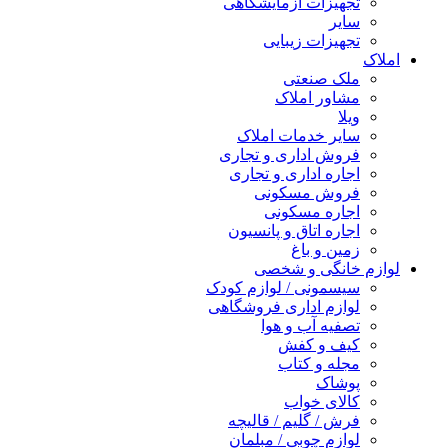
تجهیزات آزمایشگاهی
سایر
تجهیزات زیبایی
املاک
ملک صنعتی
مشاور املاک
ویلا
سایر خدمات املاک
فروش اداری و تجاری
اجاره اداری و تجاری
فروش مسکونی
اجاره مسکونی
اجاره اتاق و پانسیون
زمین و باغ
لوازم خانگی و شخصی
سیسمونی / لوازم کودک
لوازم اداری فروشگاهی
تصفیه آب و هوا
کیف و کفش
مجله و کتاب
پوشاک
کالای خواب
فرش / گلیم / قالیچه
لوازم چوبی / مبلمان