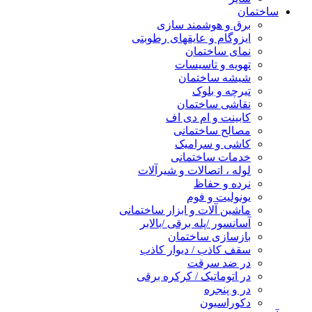
ساختمان
برق و هوشمند سازی
ایزوگام و عایقهای رطوبتی
نمای ساختمان
تهویه و تاسیسات
شیشه ساختمان
تیرچه و بلوک
نقاشی ساختمان
کابینت و ام دی اف
مصالح ساختمانی
کاشی و سرامیک
خدمات ساختمانی
لوله ، اتصالات و شیرآلات
نرده و حفاظ
یونولیت و فوم
ماشین آلات و ابزار ساختمانی
آسانسور /پله برقی /بالابر
بازسازی ساختمان
سقف کاذب / دیوار کاذب
در ضد سرقت
در اتوماتیک / کرکره برقی
در و پنجره
دکوراسیون