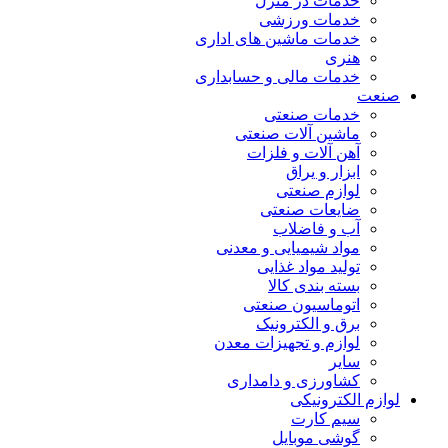
خدمات در منزل
خدمات ورزشی
خدمات ماشین های اداری
هنری
خدمات مالی و حسابداری
صنعت
خدمات صنعتی
ماشین آلات صنعتی
آهن آلات و فلزات
ابزار و یراق
لوازم صنعتی
ضایعات صنعتی
آب و فاضلاب
مواد شیمیایی و معدنی
تولید مواد غذایی
بسته بندی کالا
اتوماسیون صنعتی
برق و الکترونیک
لوازم و تجهیزات معدن
سایر
کشاورزی و دامداری
لوازم الکترونیکی
سیم کارت
گوشی موبایل