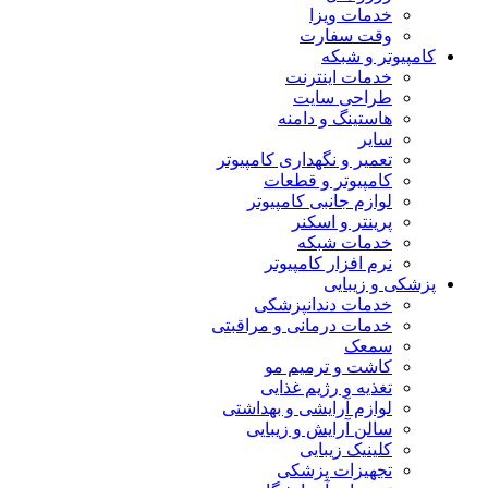
خدمات ویزا
وقت سفارت
کامپیوتر و شبکه
خدمات اینترنت
طراحی سایت
هاستینگ و دامنه
سایر
تعمیر و نگهداری کامپیوتر
کامپیوتر و قطعات
لوازم جانبی کامپیوتر
پرینتر و اسکنر
خدمات شبکه
نرم افزار کامپیوتر
پزشکی و زیبایی
خدمات دندانپزشکی
خدمات درمانی و مراقبتی
سمعک
کاشت و ترمیم مو
تغذیه و رژیم غذایی
لوازم آرایشی و بهداشتی
سالن آرایش و زیبایی
کلینیک زیبایی
تجهیزات پزشکی