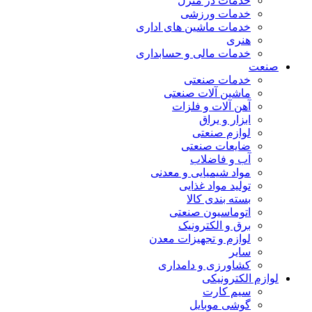
خدمات در منزل
خدمات ورزشی
خدمات ماشین های اداری
هنری
خدمات مالی و حسابداری
صنعت
خدمات صنعتی
ماشین آلات صنعتی
آهن آلات و فلزات
ابزار و یراق
لوازم صنعتی
ضایعات صنعتی
آب و فاضلاب
مواد شیمیایی و معدنی
تولید مواد غذایی
بسته بندی کالا
اتوماسیون صنعتی
برق و الکترونیک
لوازم و تجهیزات معدن
سایر
کشاورزی و دامداری
لوازم الکترونیکی
سیم کارت
گوشی موبایل