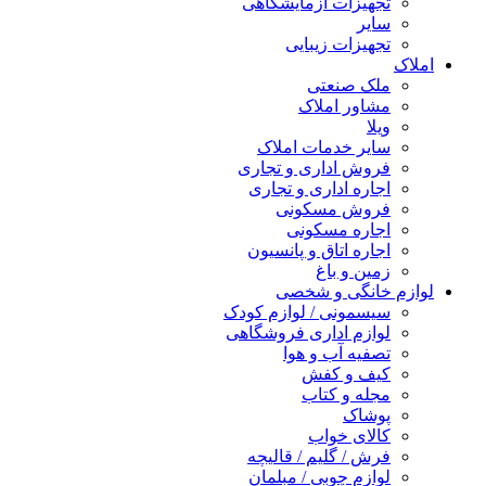
تجهیزات آزمایشگاهی
سایر
تجهیزات زیبایی
املاک
ملک صنعتی
مشاور املاک
ویلا
سایر خدمات املاک
فروش اداری و تجاری
اجاره اداری و تجاری
فروش مسکونی
اجاره مسکونی
اجاره اتاق و پانسیون
زمین و باغ
لوازم خانگی و شخصی
سیسمونی / لوازم کودک
لوازم اداری فروشگاهی
تصفیه آب و هوا
کیف و کفش
مجله و کتاب
پوشاک
کالای خواب
فرش / گلیم / قالیچه
لوازم چوبی / مبلمان