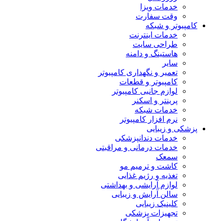
خدمات ویزا
وقت سفارت
کامپیوتر و شبکه
خدمات اینترنت
طراحی سایت
هاستینگ و دامنه
سایر
تعمیر و نگهداری کامپیوتر
کامپیوتر و قطعات
لوازم جانبی کامپیوتر
پرینتر و اسکنر
خدمات شبکه
نرم افزار کامپیوتر
پزشکی و زیبایی
خدمات دندانپزشکی
خدمات درمانی و مراقبتی
سمعک
کاشت و ترمیم مو
تغذیه و رژیم غذایی
لوازم آرایشی و بهداشتی
سالن آرایش و زیبایی
کلینیک زیبایی
تجهیزات پزشکی