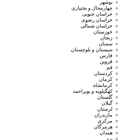
بوشهر
چهارمحال و بختیاری
خراسان جنوبی
خراسان رضوی
خراسان شمالی
خوزستان
زنجان
سمنان
سیستان و بلوچستان
فارس
قزوین
قم
کردستان
کرمان
کرمانشاه
کهگیلویه و بویراحمد
گلستان
گیلان
لرستان
مازندران
مرکزی
هرمزگان
همدان
یزد