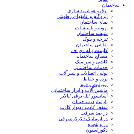
ساختمان
برق و هوشمند سازی
ایزوگام و عایقهای رطوبتی
نمای ساختمان
تهویه و تاسیسات
شیشه ساختمان
تیرچه و بلوک
نقاشی ساختمان
کابینت و ام دی اف
مصالح ساختمانی
کاشی و سرامیک
خدمات ساختمانی
لوله ، اتصالات و شیرآلات
نرده و حفاظ
یونولیت و فوم
ماشین آلات و ابزار ساختمانی
آسانسور /پله برقی /بالابر
بازسازی ساختمان
سقف کاذب / دیوار کاذب
در ضد سرقت
در اتوماتیک / کرکره برقی
در و پنجره
دکوراسیون