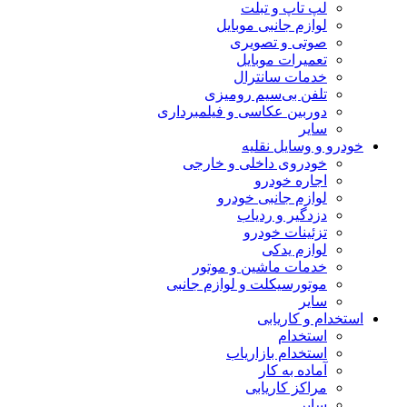
لپ تاپ و تبلت
لوازم جانبی موبایل
صوتی و تصویری
تعمیرات موبایل
خدمات سانترال
تلفن بی‌سیم رومیزی
دوربین عکاسی و فیلمبرداری
سایر
خودرو و وسایل نقلیه
خودروی داخلی و خارجی
اجاره خودرو
لوازم جانبی خودرو
دزدگیر و ردیاب
تزئینات خودرو
لوازم یدکی
خدمات ماشین و موتور
موتورسیکلت و لوازم جانبی
سایر
استخدام و کاریابی
استخدام
استخدام بازاریاب
آماده به کار
مراکز کاریابی
سایر