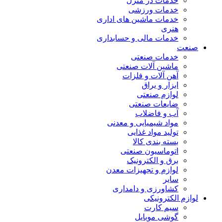
خدمات در منزل
خدمات ورزشی
خدمات ماشین های اداری
هنری
خدمات مالی و حسابداری
صنعت
خدمات صنعتی
ماشین آلات صنعتی
آهن آلات و فلزات
ابزار و یراق
لوازم صنعتی
ضایعات صنعتی
آب و فاضلاب
مواد شیمیایی و معدنی
تولید مواد غذایی
بسته بندی کالا
اتوماسیون صنعتی
برق و الکترونیک
لوازم و تجهیزات معدن
سایر
کشاورزی و دامداری
لوازم الکترونیکی
سیم کارت
گوشی موبایل