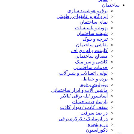
ساختمان
برق و هوشمند سازی
ایزوگام و عایقهای رطوبتی
نمای ساختمان
تهویه و تاسیسات
شیشه ساختمان
تیرچه و بلوک
نقاشی ساختمان
کابینت و ام دی اف
مصالح ساختمانی
کاشی و سرامیک
خدمات ساختمانی
لوله ، اتصالات و شیرآلات
نرده و حفاظ
یونولیت و فوم
ماشین آلات و ابزار ساختمانی
آسانسور /پله برقی /بالابر
بازسازی ساختمان
سقف کاذب / دیوار کاذب
در ضد سرقت
در اتوماتیک / کرکره برقی
در و پنجره
دکوراسیون