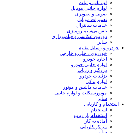
لپ تاپ و تبلت
لوازم جانبی موبایل
صوتی و تصویری
تعمیرات موبایل
خدمات سانترال
تلفن بی‌سیم رومیزی
دوربین عکاسی و فیلمبرداری
سایر
خودرو و وسایل نقلیه
خودروی داخلی و خارجی
اجاره خودرو
لوازم جانبی خودرو
دزدگیر و ردیاب
تزئینات خودرو
لوازم یدکی
خدمات ماشین و موتور
موتورسیکلت و لوازم جانبی
سایر
استخدام و کاریابی
استخدام
استخدام بازاریاب
آماده به کار
مراکز کاریابی
سایر