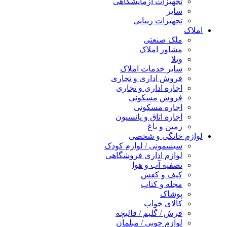
تجهیزات آزمایشگاهی
سایر
تجهیزات زیبایی
املاک
ملک صنعتی
مشاور املاک
ویلا
سایر خدمات املاک
فروش اداری و تجاری
اجاره اداری و تجاری
فروش مسکونی
اجاره مسکونی
اجاره اتاق و پانسیون
زمین و باغ
لوازم خانگی و شخصی
سیسمونی / لوازم کودک
لوازم اداری فروشگاهی
تصفیه آب و هوا
کیف و کفش
مجله و کتاب
پوشاک
کالای خواب
فرش / گلیم / قالیچه
لوازم چوبی / مبلمان