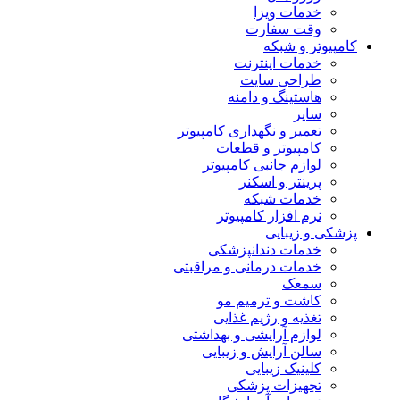
خدمات ویزا
وقت سفارت
کامپیوتر و شبکه
خدمات اینترنت
طراحی سایت
هاستینگ و دامنه
سایر
تعمیر و نگهداری کامپیوتر
کامپیوتر و قطعات
لوازم جانبی کامپیوتر
پرینتر و اسکنر
خدمات شبکه
نرم افزار کامپیوتر
پزشکی و زیبایی
خدمات دندانپزشکی
خدمات درمانی و مراقبتی
سمعک
کاشت و ترمیم مو
تغذیه و رژیم غذایی
لوازم آرایشی و بهداشتی
سالن آرایش و زیبایی
کلینیک زیبایی
تجهیزات پزشکی