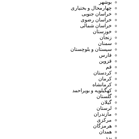
بوشهر
چهارمحال و بختیاری
خراسان جنوبی
خراسان رضوی
خراسان شمالی
خوزستان
زنجان
سمنان
سیستان و بلوچستان
فارس
قزوین
قم
کردستان
کرمان
کرمانشاه
کهگیلویه و بویراحمد
گلستان
گیلان
لرستان
مازندران
مرکزی
هرمزگان
همدان
یزد