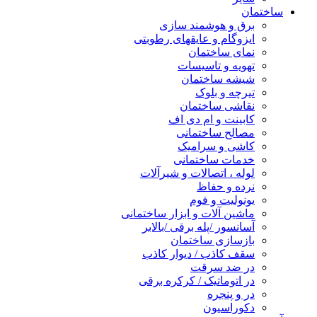
ساختمان
برق و هوشمند سازی
ایزوگام و عایقهای رطوبتی
نمای ساختمان
تهویه و تاسیسات
شیشه ساختمان
تیرچه و بلوک
نقاشی ساختمان
کابینت و ام دی اف
مصالح ساختمانی
کاشی و سرامیک
خدمات ساختمانی
لوله ، اتصالات و شیرآلات
نرده و حفاظ
یونولیت و فوم
ماشین آلات و ابزار ساختمانی
آسانسور /پله برقی /بالابر
بازسازی ساختمان
سقف کاذب / دیوار کاذب
در ضد سرقت
در اتوماتیک / کرکره برقی
در و پنجره
دکوراسیون