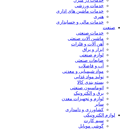
خدمات در منزل
خدمات ورزشی
خدمات ماشین های اداری
هنری
خدمات مالی و حسابداری
صنعت
خدمات صنعتی
ماشین آلات صنعتی
آهن آلات و فلزات
ابزار و یراق
لوازم صنعتی
ضایعات صنعتی
آب و فاضلاب
مواد شیمیایی و معدنی
تولید مواد غذایی
بسته بندی کالا
اتوماسیون صنعتی
برق و الکترونیک
لوازم و تجهیزات معدن
سایر
کشاورزی و دامداری
لوازم الکترونیکی
سیم کارت
گوشی موبایل