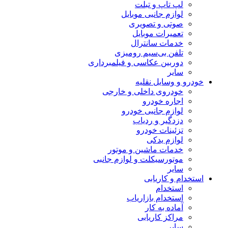
لپ تاپ و تبلت
لوازم جانبی موبایل
صوتی و تصویری
تعمیرات موبایل
خدمات سانترال
تلفن بی‌سیم رومیزی
دوربین عکاسی و فیلمبرداری
سایر
خودرو و وسایل نقلیه
خودروی داخلی و خارجی
اجاره خودرو
لوازم جانبی خودرو
دزدگیر و ردیاب
تزئینات خودرو
لوازم یدکی
خدمات ماشین و موتور
موتورسیکلت و لوازم جانبی
سایر
استخدام و کاریابی
استخدام
استخدام بازاریاب
آماده به کار
مراکز کاریابی
سایر