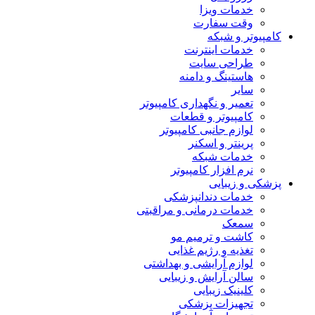
خدمات ویزا
وقت سفارت
کامپیوتر و شبکه
خدمات اینترنت
طراحی سایت
هاستینگ و دامنه
سایر
تعمیر و نگهداری کامپیوتر
کامپیوتر و قطعات
لوازم جانبی کامپیوتر
پرینتر و اسکنر
خدمات شبکه
نرم افزار کامپیوتر
پزشکی و زیبایی
خدمات دندانپزشکی
خدمات درمانی و مراقبتی
سمعک
کاشت و ترمیم مو
تغذیه و رژیم غذایی
لوازم آرایشی و بهداشتی
سالن آرایش و زیبایی
کلینیک زیبایی
تجهیزات پزشکی