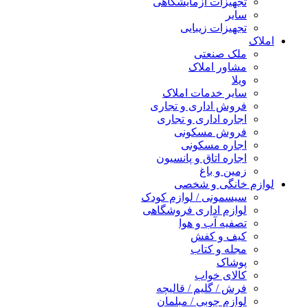
تجهیزات آزمایشگاهی
سایر
تجهیزات زیبایی
املاک
ملک صنعتی
مشاور املاک
ویلا
سایر خدمات املاک
فروش اداری و تجاری
اجاره اداری و تجاری
فروش مسکونی
اجاره مسکونی
اجاره اتاق و پانسیون
زمین و باغ
لوازم خانگی و شخصی
سیسمونی / لوازم کودک
لوازم اداری فروشگاهی
تصفیه آب و هوا
کیف و کفش
مجله و کتاب
پوشاک
کالای خواب
فرش / گلیم / قالیچه
لوازم چوبی / مبلمان