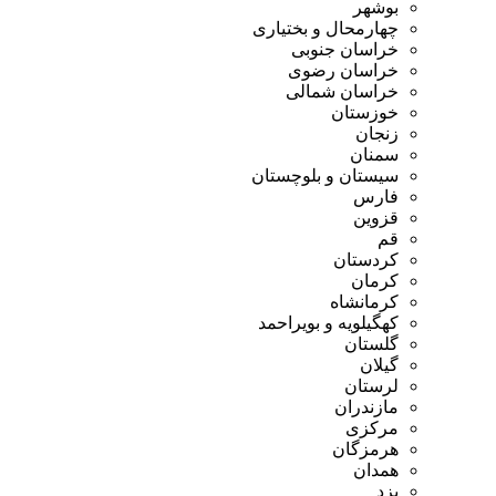
بوشهر
چهارمحال و بختیاری
خراسان جنوبی
خراسان رضوی
خراسان شمالی
خوزستان
زنجان
سمنان
سیستان و بلوچستان
فارس
قزوین
قم
کردستان
کرمان
کرمانشاه
کهگیلویه و بویراحمد
گلستان
گیلان
لرستان
مازندران
مرکزی
هرمزگان
همدان
یزد