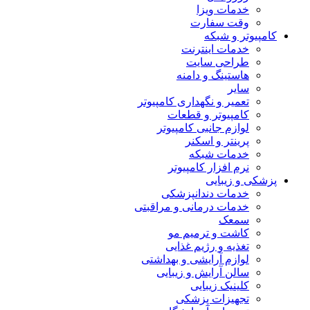
خدمات ویزا
وقت سفارت
کامپیوتر و شبکه
خدمات اینترنت
طراحی سایت
هاستینگ و دامنه
سایر
تعمیر و نگهداری کامپیوتر
کامپیوتر و قطعات
لوازم جانبی کامپیوتر
پرینتر و اسکنر
خدمات شبکه
نرم افزار کامپیوتر
پزشکی و زیبایی
خدمات دندانپزشکی
خدمات درمانی و مراقبتی
سمعک
کاشت و ترمیم مو
تغذیه و رژیم غذایی
لوازم آرایشی و بهداشتی
سالن آرایش و زیبایی
کلینیک زیبایی
تجهیزات پزشکی