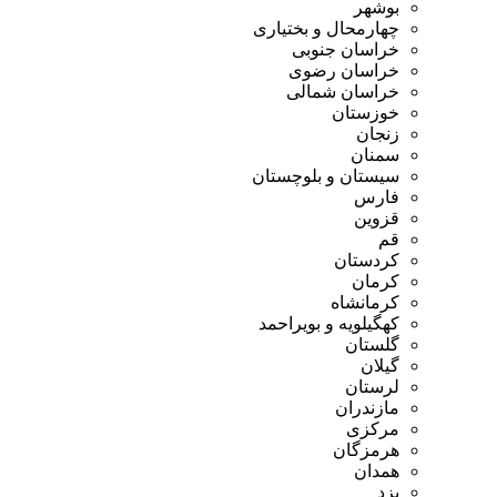
بوشهر
چهارمحال و بختیاری
خراسان جنوبی
خراسان رضوی
خراسان شمالی
خوزستان
زنجان
سمنان
سیستان و بلوچستان
فارس
قزوین
قم
کردستان
کرمان
کرمانشاه
کهگیلویه و بویراحمد
گلستان
گیلان
لرستان
مازندران
مرکزی
هرمزگان
همدان
یزد