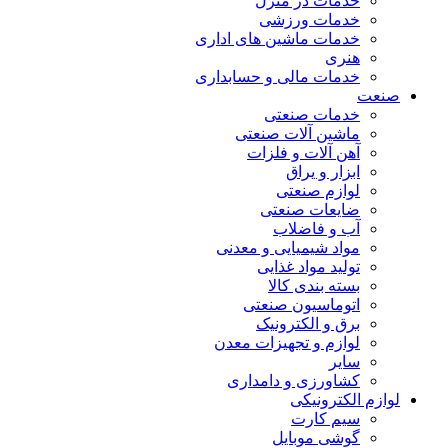
خدمات در منزل
خدمات ورزشی
خدمات ماشین های اداری
هنری
خدمات مالی و حسابداری
صنعت
خدمات صنعتی
ماشین آلات صنعتی
آهن آلات و فلزات
ابزار و یراق
لوازم صنعتی
ضایعات صنعتی
آب و فاضلاب
مواد شیمیایی و معدنی
تولید مواد غذایی
بسته بندی کالا
اتوماسیون صنعتی
برق و الکترونیک
لوازم و تجهیزات معدن
سایر
کشاورزی و دامداری
لوازم الکترونیکی
سیم کارت
گوشی موبایل