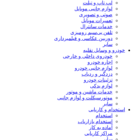
لپ تاپ و تبلت
لوازم جانبی موبایل
صوتی و تصویری
تعمیرات موبایل
خدمات سانترال
تلفن بی‌سیم رومیزی
دوربین عکاسی و فیلمبرداری
سایر
خودرو و وسایل نقلیه
خودروی داخلی و خارجی
اجاره خودرو
لوازم جانبی خودرو
دزدگیر و ردیاب
تزئینات خودرو
لوازم یدکی
خدمات ماشین و موتور
موتورسیکلت و لوازم جانبی
سایر
استخدام و کاریابی
استخدام
استخدام بازاریاب
آماده به کار
مراکز کاریابی
سایر