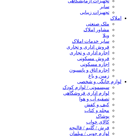
تجهیزات آزمایشگاهی
سایر
تجهیزات زیبایی
املاک
ملک صنعتی
مشاور املاک
ویلا
سایر خدمات املاک
فروش اداری و تجاری
اجاره اداری و تجاری
فروش مسکونی
اجاره مسکونی
اجاره اتاق و پانسیون
زمین و باغ
لوازم خانگی و شخصی
سیسمونی / لوازم کودک
لوازم اداری فروشگاهی
تصفیه آب و هوا
کیف و کفش
مجله و کتاب
پوشاک
کالای خواب
فرش / گلیم / قالیچه
لوازم چوبی / مبلمان