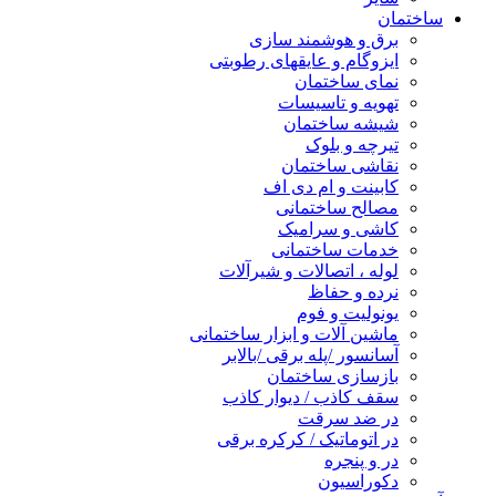
ساختمان
برق و هوشمند سازی
ایزوگام و عایقهای رطوبتی
نمای ساختمان
تهویه و تاسیسات
شیشه ساختمان
تیرچه و بلوک
نقاشی ساختمان
کابینت و ام دی اف
مصالح ساختمانی
کاشی و سرامیک
خدمات ساختمانی
لوله ، اتصالات و شیرآلات
نرده و حفاظ
یونولیت و فوم
ماشین آلات و ابزار ساختمانی
آسانسور /پله برقی /بالابر
بازسازی ساختمان
سقف کاذب / دیوار کاذب
در ضد سرقت
در اتوماتیک / کرکره برقی
در و پنجره
دکوراسیون