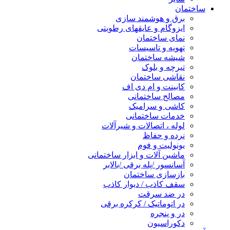
ساختمان
برق و هوشمند سازی
ایزوگام و عایقهای رطوبتی
نمای ساختمان
تهویه و تاسیسات
شیشه ساختمان
تیرچه و بلوک
نقاشی ساختمان
کابینت و ام دی اف
مصالح ساختمانی
کاشی و سرامیک
خدمات ساختمانی
لوله ، اتصالات و شیرآلات
نرده و حفاظ
یونولیت و فوم
ماشین آلات و ابزار ساختمانی
آسانسور /پله برقی /بالابر
بازسازی ساختمان
سقف کاذب / دیوار کاذب
در ضد سرقت
در اتوماتیک / کرکره برقی
در و پنجره
دکوراسیون