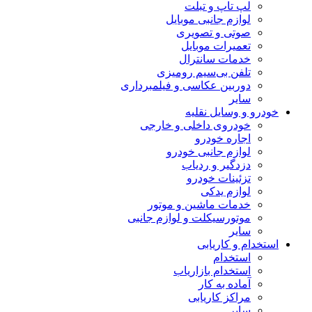
لپ تاپ و تبلت
لوازم جانبی موبایل
صوتی و تصویری
تعمیرات موبایل
خدمات سانترال
تلفن بی‌سیم رومیزی
دوربین عکاسی و فیلمبرداری
سایر
خودرو و وسایل نقلیه
خودروی داخلی و خارجی
اجاره خودرو
لوازم جانبی خودرو
دزدگیر و ردیاب
تزئینات خودرو
لوازم یدکی
خدمات ماشین و موتور
موتورسیکلت و لوازم جانبی
سایر
استخدام و کاریابی
استخدام
استخدام بازاریاب
آماده به کار
مراکز کاریابی
سایر