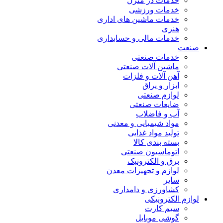
خدمات در منزل
خدمات ورزشی
خدمات ماشین های اداری
هنری
خدمات مالی و حسابداری
صنعت
خدمات صنعتی
ماشین آلات صنعتی
آهن آلات و فلزات
ابزار و یراق
لوازم صنعتی
ضایعات صنعتی
آب و فاضلاب
مواد شیمیایی و معدنی
تولید مواد غذایی
بسته بندی کالا
اتوماسیون صنعتی
برق و الکترونیک
لوازم و تجهیزات معدن
سایر
کشاورزی و دامداری
لوازم الکترونیکی
سیم کارت
گوشی موبایل