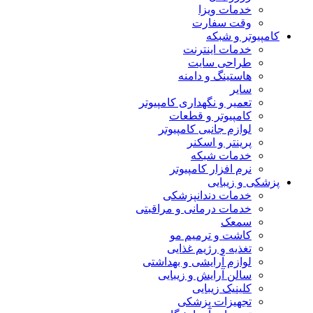
خدمات ویزا
وقت سفارت
کامپیوتر و شبکه
خدمات اینترنت
طراحی سایت
هاستینگ و دامنه
سایر
تعمیر و نگهداری کامپیوتر
کامپیوتر و قطعات
لوازم جانبی کامپیوتر
پرینتر و اسکنر
خدمات شبکه
نرم افزار کامپیوتر
پزشکی و زیبایی
خدمات دندانپزشکی
خدمات درمانی و مراقبتی
سمعک
کاشت و ترمیم مو
تغذیه و رژیم غذایی
لوازم آرایشی و بهداشتی
سالن آرایش و زیبایی
کلینیک زیبایی
تجهیزات پزشکی