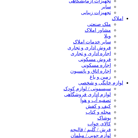
تجهیزات آزمایشگاهی
سایر
تجهیزات زیبایی
املاک
ملک صنعتی
مشاور املاک
ویلا
سایر خدمات املاک
فروش اداری و تجاری
اجاره اداری و تجاری
فروش مسکونی
اجاره مسکونی
اجاره اتاق و پانسیون
زمین و باغ
لوازم خانگی و شخصی
سیسمونی / لوازم کودک
لوازم اداری فروشگاهی
تصفیه آب و هوا
کیف و کفش
مجله و کتاب
پوشاک
کالای خواب
فرش / گلیم / قالیچه
لوازم چوبی / مبلمان