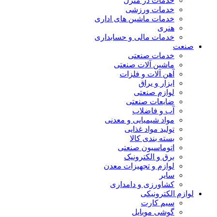
خدمات در منزل
خدمات ورزشی
خدمات ماشین های اداری
هنری
خدمات مالی و حسابداری
صنعت
خدمات صنعتی
ماشین آلات صنعتی
آهن آلات و فلزات
ابزار و یراق
لوازم صنعتی
ضایعات صنعتی
آب و فاضلاب
مواد شیمیایی و معدنی
تولید مواد غذایی
بسته بندی کالا
اتوماسیون صنعتی
برق و الکترونیک
لوازم و تجهیزات معدن
سایر
کشاورزی و دامداری
لوازم الکترونیکی
سیم کارت
گوشی موبایل