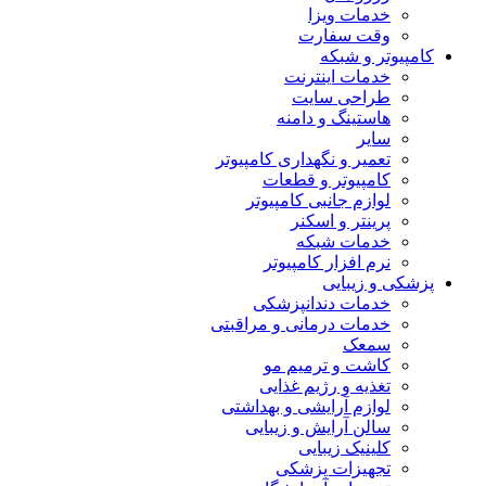
خدمات ویزا
وقت سفارت
کامپیوتر و شبکه
خدمات اینترنت
طراحی سایت
هاستینگ و دامنه
سایر
تعمیر و نگهداری کامپیوتر
کامپیوتر و قطعات
لوازم جانبی کامپیوتر
پرینتر و اسکنر
خدمات شبکه
نرم افزار کامپیوتر
پزشکی و زیبایی
خدمات دندانپزشکی
خدمات درمانی و مراقبتی
سمعک
کاشت و ترمیم مو
تغذیه و رژیم غذایی
لوازم آرایشی و بهداشتی
سالن آرایش و زیبایی
کلینیک زیبایی
تجهیزات پزشکی