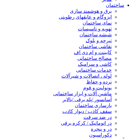
ساختمان
برق و هوشمند سازی
ایزوگام و عایقهای رطوبتی
نمای ساختمان
تهویه و تاسیسات
شیشه ساختمان
تیرچه و بلوک
نقاشی ساختمان
کابینت و ام دی اف
مصالح ساختمانی
کاشی و سرامیک
خدمات ساختمانی
لوله ، اتصالات و شیرآلات
نرده و حفاظ
یونولیت و فوم
ماشین آلات و ابزار ساختمانی
آسانسور /پله برقی /بالابر
بازسازی ساختمان
سقف کاذب / دیوار کاذب
در ضد سرقت
در اتوماتیک / کرکره برقی
در و پنجره
دکوراسیون