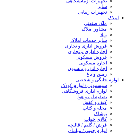
تجهیزات آزمایشگاهی
سایر
تجهیزات زیبایی
املاک
ملک صنعتی
مشاور املاک
ویلا
سایر خدمات املاک
فروش اداری و تجاری
اجاره اداری و تجاری
فروش مسکونی
اجاره مسکونی
اجاره اتاق و پانسیون
زمین و باغ
لوازم خانگی و شخصی
سیسمونی / لوازم کودک
لوازم اداری فروشگاهی
تصفیه آب و هوا
کیف و کفش
مجله و کتاب
پوشاک
کالای خواب
فرش / گلیم / قالیچه
لوازم چوبی / مبلمان