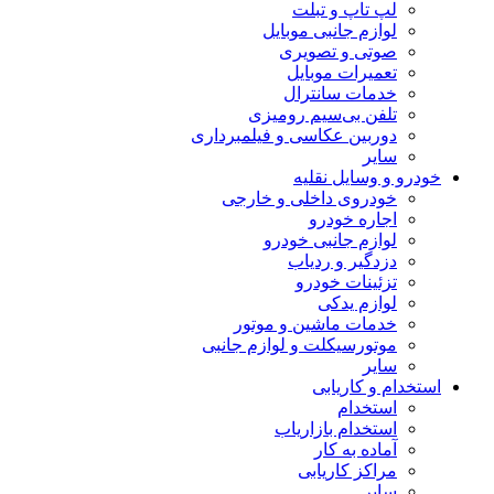
لپ تاپ و تبلت
لوازم جانبی موبایل
صوتی و تصویری
تعمیرات موبایل
خدمات سانترال
تلفن بی‌سیم رومیزی
دوربین عکاسی و فیلمبرداری
سایر
خودرو و وسایل نقلیه
خودروی داخلی و خارجی
اجاره خودرو
لوازم جانبی خودرو
دزدگیر و ردیاب
تزئینات خودرو
لوازم یدکی
خدمات ماشین و موتور
موتورسیکلت و لوازم جانبی
سایر
استخدام و کاریابی
استخدام
استخدام بازاریاب
آماده به کار
مراکز کاریابی
سایر