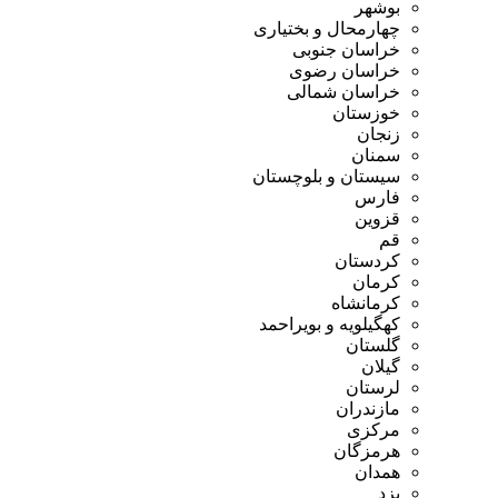
بوشهر
چهارمحال و بختیاری
خراسان جنوبی
خراسان رضوی
خراسان شمالی
خوزستان
زنجان
سمنان
سیستان و بلوچستان
فارس
قزوین
قم
کردستان
کرمان
کرمانشاه
کهگیلویه و بویراحمد
گلستان
گیلان
لرستان
مازندران
مرکزی
هرمزگان
همدان
یزد