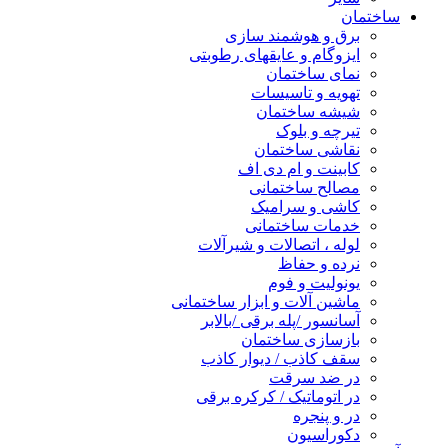
ساختمان
برق و هوشمند سازی
ایزوگام و عایقهای رطوبتی
نمای ساختمان
تهویه و تاسیسات
شیشه ساختمان
تیرچه و بلوک
نقاشی ساختمان
کابینت و ام دی اف
مصالح ساختمانی
کاشی و سرامیک
خدمات ساختمانی
لوله ، اتصالات و شیرآلات
نرده و حفاظ
یونولیت و فوم
ماشین آلات و ابزار ساختمانی
آسانسور /پله برقی /بالابر
بازسازی ساختمان
سقف کاذب / دیوار کاذب
در ضد سرقت
در اتوماتیک / کرکره برقی
در و پنجره
دکوراسیون