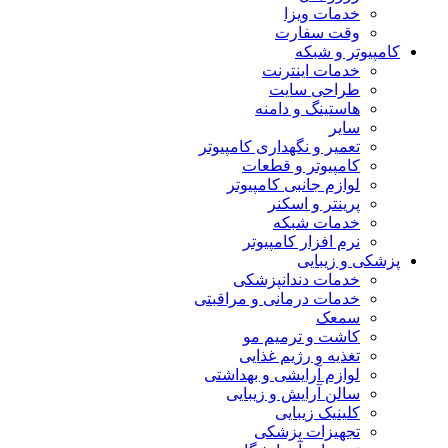
خدمات ویزا
وقت سفارت
کامپیوتر و شبکه
خدمات اینترنت
طراحی سایت
هاستینگ و دامنه
سایر
تعمیر و نگهداری کامپیوتر
کامپیوتر و قطعات
لوازم جانبی کامپیوتر
پرینتر و اسکنر
خدمات شبکه
نرم افزار کامپیوتر
پزشکی و زیبایی
خدمات دندانپزشکی
خدمات درمانی و مراقبتی
سمعک
کاشت و ترمیم مو
تغذیه و رژیم غذایی
لوازم آرایشی و بهداشتی
سالن آرایش و زیبایی
کلینیک زیبایی
تجهیزات پزشکی