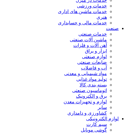
خدمات در منزل
خدمات ورزشی
خدمات ماشین های اداری
هنری
خدمات مالی و حسابداری
صنعت
خدمات صنعتی
ماشین آلات صنعتی
آهن آلات و فلزات
ابزار و یراق
لوازم صنعتی
ضایعات صنعتی
آب و فاضلاب
مواد شیمیایی و معدنی
تولید مواد غذایی
بسته بندی کالا
اتوماسیون صنعتی
برق و الکترونیک
لوازم و تجهیزات معدن
سایر
کشاورزی و دامداری
لوازم الکترونیکی
سیم کارت
گوشی موبایل