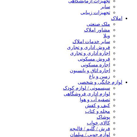
تجهیزات آزمایشگاهی
سایر
تجهیزات زیبایی
املاک
ملک صنعتی
مشاور املاک
ویلا
سایر خدمات املاک
فروش اداری و تجاری
اجاره اداری و تجاری
فروش مسکونی
اجاره مسکونی
اجاره اتاق و پانسیون
زمین و باغ
لوازم خانگی و شخصی
سیسمونی / لوازم کودک
لوازم اداری فروشگاهی
تصفیه آب و هوا
کیف و کفش
مجله و کتاب
پوشاک
کالای خواب
فرش / گلیم / قالیچه
لوازم چوبی / مبلمان