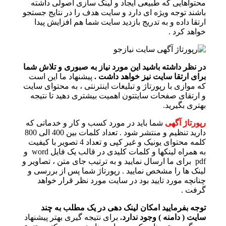
محتواهایی که طبیعی ایجاد و لینک سازی اصولی داشته
باشند توجه ویژه ای دارد و سایت هدف را در نتایج جستجو
ارتقا داده و به تدریج بازدید سایت شما هم افزایش پیدا
خواهد کرد .
در نظر داشته باشید این مورد نیاز به صبوری و تلاش شما
برای ارتقا سایت نیز خواهد داشت .
پیشنهاد ما این است
که موازی با رپورتاژ و تبلیغات اینترنتی ، به محتوای سایت
و ارتقای صفحات سایتتون اهمیت بیشتری دهید تا نتیجه
بهتری بگیرید.
رپورتاژ آگهی
شما باید در مورد کسب و کار و خدماتی که
دارید تنظیم و منتشر شود . تعداد کلمات بین 400 الی 800
کلمه محتوای یونیک و غیر کپی و تعداد 4 تصویر با کیفیت
به همراه لینکها و کلمات کلیدی در قالب یک فایل word و
pdf برای ما ارسال نمایید و به ترتیب جای متن ، تصاویر و
لینک ها را مشخص نمایید . رپورتاژ شما پس از بررسی و
چنانچه مورد تایید بود در سایت مورد نظر قرار خواهد
گرفت .
توجه بفرمایید امکان لینک دهی در یک مطلب به چند
سایت ( دامنه ) وجود ندارد.
برای نتیجه گیری بهتر پیشنهاد