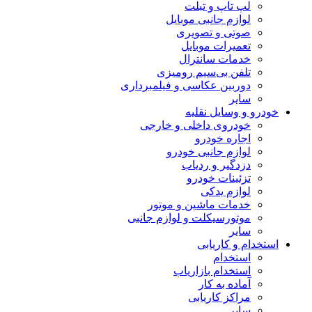
لپ تاپ و تبلت
لوازم جانبی موبایل
صوتی و تصویری
تعمیرات موبایل
خدمات سانترال
تلفن بی‌سیم رومیزی
دوربین عکاسی و فیلمبرداری
سایر
خودرو و وسایل نقلیه
خودروی داخلی و خارجی
اجاره خودرو
لوازم جانبی خودرو
دزدگیر و ردیاب
تزئینات خودرو
لوازم یدکی
خدمات ماشین و موتور
موتورسیکلت و لوازم جانبی
سایر
استخدام و کاریابی
استخدام
استخدام بازاریاب
آماده به کار
مراکز کاریابی
سایر