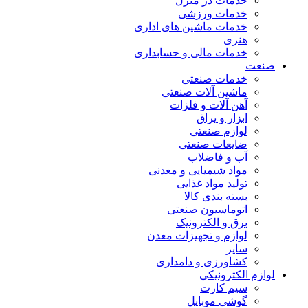
خدمات در منزل
خدمات ورزشی
خدمات ماشین های اداری
هنری
خدمات مالی و حسابداری
صنعت
خدمات صنعتی
ماشین آلات صنعتی
آهن آلات و فلزات
ابزار و یراق
لوازم صنعتی
ضایعات صنعتی
آب و فاضلاب
مواد شیمیایی و معدنی
تولید مواد غذایی
بسته بندی کالا
اتوماسیون صنعتی
برق و الکترونیک
لوازم و تجهیزات معدن
سایر
کشاورزی و دامداری
لوازم الکترونیکی
سیم کارت
گوشی موبایل