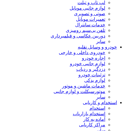
لپ تاپ و تبلت
لوازم جانبی موبایل
صوتی و تصویری
تعمیرات موبایل
خدمات سانترال
تلفن بی‌سیم رومیزی
دوربین عکاسی و فیلمبرداری
سایر
خودرو و وسایل نقلیه
خودروی داخلی و خارجی
اجاره خودرو
لوازم جانبی خودرو
دزدگیر و ردیاب
تزئینات خودرو
لوازم یدکی
خدمات ماشین و موتور
موتورسیکلت و لوازم جانبی
سایر
استخدام و کاریابی
استخدام
استخدام بازاریاب
آماده به کار
مراکز کاریابی
سایر