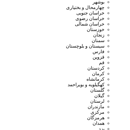
بوشهر
چهارمحال و بختیاری
خراسان جنوبی
خراسان رضوی
خراسان شمالی
خوزستان
زنجان
سمنان
سیستان و بلوچستان
فارس
قزوین
قم
کردستان
کرمان
کرمانشاه
کهگیلویه و بویراحمد
گلستان
گیلان
لرستان
مازندران
مرکزی
هرمزگان
همدان
یزد