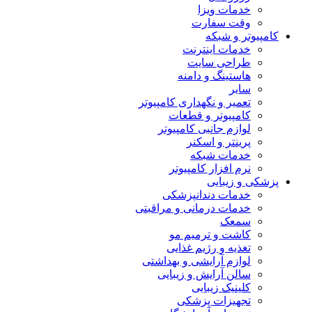
خدمات ویزا
وقت سفارت
کامپیوتر و شبکه
خدمات اینترنت
طراحی سایت
هاستینگ و دامنه
سایر
تعمیر و نگهداری کامپیوتر
کامپیوتر و قطعات
لوازم جانبی کامپیوتر
پرینتر و اسکنر
خدمات شبکه
نرم افزار کامپیوتر
پزشکی و زیبایی
خدمات دندانپزشکی
خدمات درمانی و مراقبتی
سمعک
کاشت و ترمیم مو
تغذیه و رژیم غذایی
لوازم آرایشی و بهداشتی
سالن آرایش و زیبایی
کلینیک زیبایی
تجهیزات پزشکی