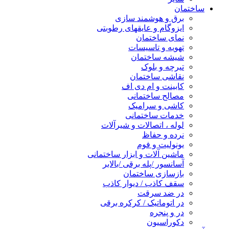
ساختمان
برق و هوشمند سازی
ایزوگام و عایقهای رطوبتی
نمای ساختمان
تهویه و تاسیسات
شیشه ساختمان
تیرچه و بلوک
نقاشی ساختمان
کابینت و ام دی اف
مصالح ساختمانی
کاشی و سرامیک
خدمات ساختمانی
لوله ، اتصالات و شیرآلات
نرده و حفاظ
یونولیت و فوم
ماشین آلات و ابزار ساختمانی
آسانسور /پله برقی /بالابر
بازسازی ساختمان
سقف کاذب / دیوار کاذب
در ضد سرقت
در اتوماتیک / کرکره برقی
در و پنجره
دکوراسیون