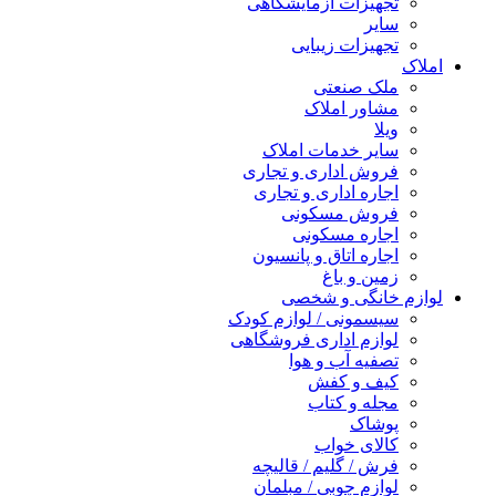
تجهیزات آزمایشگاهی
سایر
تجهیزات زیبایی
املاک
ملک صنعتی
مشاور املاک
ویلا
سایر خدمات املاک
فروش اداری و تجاری
اجاره اداری و تجاری
فروش مسکونی
اجاره مسکونی
اجاره اتاق و پانسیون
زمین و باغ
لوازم خانگی و شخصی
سیسمونی / لوازم کودک
لوازم اداری فروشگاهی
تصفیه آب و هوا
کیف و کفش
مجله و کتاب
پوشاک
کالای خواب
فرش / گلیم / قالیچه
لوازم چوبی / مبلمان