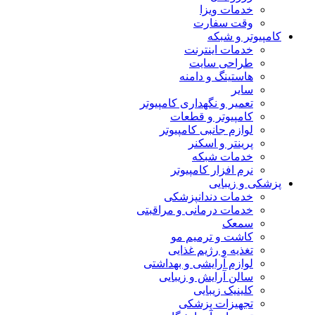
خدمات ویزا
وقت سفارت
کامپیوتر و شبکه
خدمات اینترنت
طراحی سایت
هاستینگ و دامنه
سایر
تعمیر و نگهداری کامپیوتر
کامپیوتر و قطعات
لوازم جانبی کامپیوتر
پرینتر و اسکنر
خدمات شبکه
نرم افزار کامپیوتر
پزشکی و زیبایی
خدمات دندانپزشکی
خدمات درمانی و مراقبتی
سمعک
کاشت و ترمیم مو
تغذیه و رژیم غذایی
لوازم آرایشی و بهداشتی
سالن آرایش و زیبایی
کلینیک زیبایی
تجهیزات پزشکی