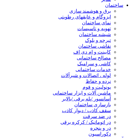
ساختمان
برق و هوشمند سازی
ایزوگام و عایقهای رطوبتی
نمای ساختمان
تهویه و تاسیسات
شیشه ساختمان
تیرچه و بلوک
نقاشی ساختمان
کابینت و ام دی اف
مصالح ساختمانی
کاشی و سرامیک
خدمات ساختمانی
لوله ، اتصالات و شیرآلات
نرده و حفاظ
یونولیت و فوم
ماشین آلات و ابزار ساختمانی
آسانسور /پله برقی /بالابر
بازسازی ساختمان
سقف کاذب / دیوار کاذب
در ضد سرقت
در اتوماتیک / کرکره برقی
در و پنجره
دکوراسیون