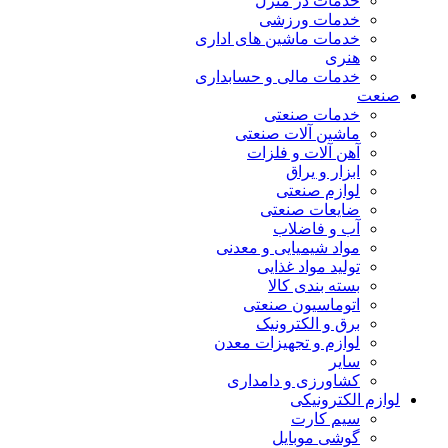
خدمات در منزل
خدمات ورزشی
خدمات ماشین های اداری
هنری
خدمات مالی و حسابداری
صنعت
خدمات صنعتی
ماشین آلات صنعتی
آهن آلات و فلزات
ابزار و یراق
لوازم صنعتی
ضایعات صنعتی
آب و فاضلاب
مواد شیمیایی و معدنی
تولید مواد غذایی
بسته بندی کالا
اتوماسیون صنعتی
برق و الکترونیک
لوازم و تجهیزات معدن
سایر
کشاورزی و دامداری
لوازم الکترونیکی
سیم کارت
گوشی موبایل