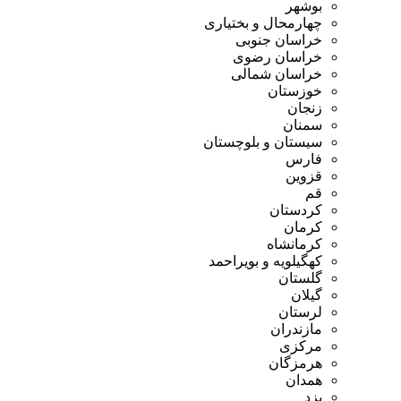
بوشهر
چهارمحال و بختیاری
خراسان جنوبی
خراسان رضوی
خراسان شمالی
خوزستان
زنجان
سمنان
سیستان و بلوچستان
فارس
قزوین
قم
کردستان
کرمان
کرمانشاه
کهگیلویه و بویراحمد
گلستان
گیلان
لرستان
مازندران
مرکزی
هرمزگان
همدان
یزد