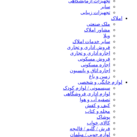
تجهیزات آزمایشگاهی
سایر
تجهیزات زیبایی
املاک
ملک صنعتی
مشاور املاک
ویلا
سایر خدمات املاک
فروش اداری و تجاری
اجاره اداری و تجاری
فروش مسکونی
اجاره مسکونی
اجاره اتاق و پانسیون
زمین و باغ
لوازم خانگی و شخصی
سیسمونی / لوازم کودک
لوازم اداری فروشگاهی
تصفیه آب و هوا
کیف و کفش
مجله و کتاب
پوشاک
کالای خواب
فرش / گلیم / قالیچه
لوازم چوبی / مبلمان