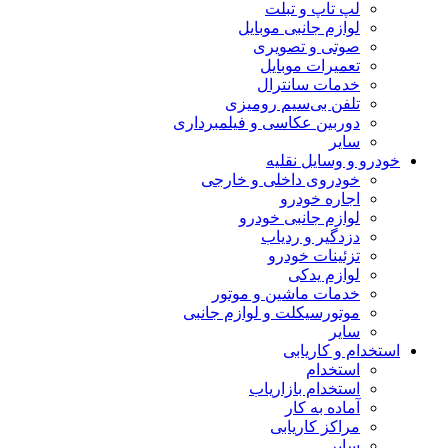
لپ تاپ و تبلت
لوازم جانبی موبایل
صوتی و تصویری
تعمیرات موبایل
خدمات سانترال
تلفن بی‌سیم رومیزی
دوربین عکاسی و فیلمبرداری
سایر
خودرو و وسایل نقلیه
خودروی داخلی و خارجی
اجاره خودرو
لوازم جانبی خودرو
دزدگیر و ردیاب
تزئینات خودرو
لوازم یدکی
خدمات ماشین و موتور
موتورسیکلت و لوازم جانبی
سایر
استخدام و کاریابی
استخدام
استخدام بازاریاب
آماده به کار
مراکز کاریابی
سایر