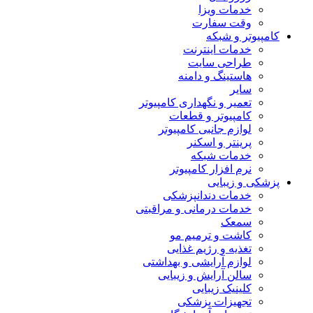
خدمات ویزا
وقت سفارت
کامپیوتر و شبکه
خدمات اینترنت
طراحی سایت
هاستینگ و دامنه
سایر
تعمیر و نگهداری کامپیوتر
کامپیوتر و قطعات
لوازم جانبی کامپیوتر
پرینتر و اسکنر
خدمات شبکه
نرم افزار کامپیوتر
پزشکی و زیبایی
خدمات دندانپزشکی
خدمات درمانی و مراقبتی
سمعک
کاشت و ترمیم مو
تغذیه و رژیم غذایی
لوازم آرایشی و بهداشتی
سالن آرایش و زیبایی
کلینیک زیبایی
تجهیزات پزشکی