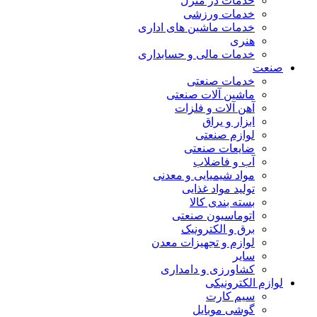
خدمات در منزل
خدمات ورزشی
خدمات ماشین های اداری
هنری
خدمات مالی و حسابداری
صنعت
خدمات صنعتی
ماشین آلات صنعتی
آهن آلات و فلزات
ابزار و یراق
لوازم صنعتی
ضایعات صنعتی
آب و فاضلاب
مواد شیمیایی و معدنی
تولید مواد غذایی
بسته بندی کالا
اتوماسیون صنعتی
برق و الکترونیک
لوازم و تجهیزات معدن
سایر
کشاورزی و دامداری
لوازم الکترونیکی
سیم کارت
گوشی موبایل