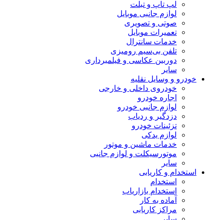
لپ تاپ و تبلت
لوازم جانبی موبایل
صوتی و تصویری
تعمیرات موبایل
خدمات سانترال
تلفن بی‌سیم رومیزی
دوربین عکاسی و فیلمبرداری
سایر
خودرو و وسایل نقلیه
خودروی داخلی و خارجی
اجاره خودرو
لوازم جانبی خودرو
دزدگیر و ردیاب
تزئینات خودرو
لوازم یدکی
خدمات ماشین و موتور
موتورسیکلت و لوازم جانبی
سایر
استخدام و کاریابی
استخدام
استخدام بازاریاب
آماده به کار
مراکز کاریابی
سایر