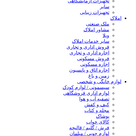
تجهیزات آزمایشگاهی
سایر
تجهیزات زیبایی
املاک
ملک صنعتی
مشاور املاک
ویلا
سایر خدمات املاک
فروش اداری و تجاری
اجاره اداری و تجاری
فروش مسکونی
اجاره مسکونی
اجاره اتاق و پانسیون
زمین و باغ
لوازم خانگی و شخصی
سیسمونی / لوازم کودک
لوازم اداری فروشگاهی
تصفیه آب و هوا
کیف و کفش
مجله و کتاب
پوشاک
کالای خواب
فرش / گلیم / قالیچه
لوازم چوبی / مبلمان