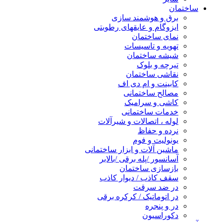
ساختمان
برق و هوشمند سازی
ایزوگام و عایقهای رطوبتی
نمای ساختمان
تهویه و تاسیسات
شیشه ساختمان
تیرچه و بلوک
نقاشی ساختمان
کابینت و ام دی اف
مصالح ساختمانی
کاشی و سرامیک
خدمات ساختمانی
لوله ، اتصالات و شیرآلات
نرده و حفاظ
یونولیت و فوم
ماشین آلات و ابزار ساختمانی
آسانسور /پله برقی /بالابر
بازسازی ساختمان
سقف کاذب / دیوار کاذب
در ضد سرقت
در اتوماتیک / کرکره برقی
در و پنجره
دکوراسیون