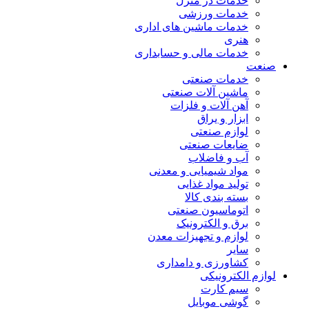
خدمات در منزل
خدمات ورزشی
خدمات ماشین های اداری
هنری
خدمات مالی و حسابداری
صنعت
خدمات صنعتی
ماشین آلات صنعتی
آهن آلات و فلزات
ابزار و یراق
لوازم صنعتی
ضایعات صنعتی
آب و فاضلاب
مواد شیمیایی و معدنی
تولید مواد غذایی
بسته بندی کالا
اتوماسیون صنعتی
برق و الکترونیک
لوازم و تجهیزات معدن
سایر
کشاورزی و دامداری
لوازم الکترونیکی
سیم کارت
گوشی موبایل