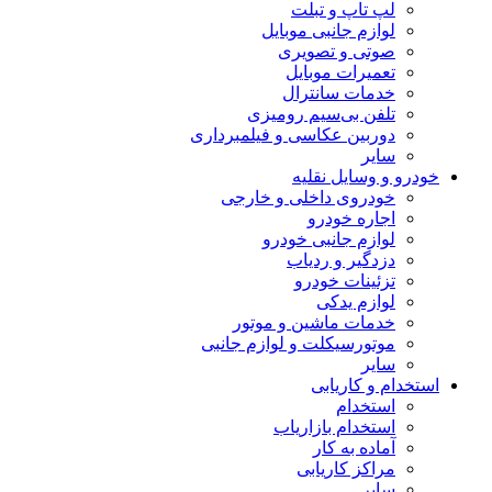
لپ تاپ و تبلت
لوازم جانبی موبایل
صوتی و تصویری
تعمیرات موبایل
خدمات سانترال
تلفن بی‌سیم رومیزی
دوربین عکاسی و فیلمبرداری
سایر
خودرو و وسایل نقلیه
خودروی داخلی و خارجی
اجاره خودرو
لوازم جانبی خودرو
دزدگیر و ردیاب
تزئینات خودرو
لوازم یدکی
خدمات ماشین و موتور
موتورسیکلت و لوازم جانبی
سایر
استخدام و کاریابی
استخدام
استخدام بازاریاب
آماده به کار
مراکز کاریابی
سایر