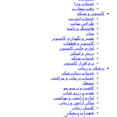
خدمات ویزا
وقت سفارت
کامپیوتر و شبکه
خدمات اینترنت
طراحی سایت
هاستینگ و دامنه
سایر
تعمیر و نگهداری کامپیوتر
کامپیوتر و قطعات
لوازم جانبی کامپیوتر
پرینتر و اسکنر
خدمات شبکه
نرم افزار کامپیوتر
پزشکی و زیبایی
خدمات دندانپزشکی
خدمات درمانی و مراقبتی
سمعک
کاشت و ترمیم مو
تغذیه و رژیم غذایی
لوازم آرایشی و بهداشتی
سالن آرایش و زیبایی
کلینیک زیبایی
تجهیزات پزشکی