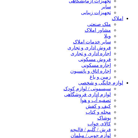
تجهیزات آزمایشگاهی
سایر
تجهیزات زیبایی
املاک
ملک صنعتی
مشاور املاک
ویلا
سایر خدمات املاک
فروش اداری و تجاری
اجاره اداری و تجاری
فروش مسکونی
اجاره مسکونی
اجاره اتاق و پانسیون
زمین و باغ
لوازم خانگی و شخصی
سیسمونی / لوازم کودک
لوازم اداری فروشگاهی
تصفیه آب و هوا
کیف و کفش
مجله و کتاب
پوشاک
کالای خواب
فرش / گلیم / قالیچه
لوازم چوبی / مبلمان