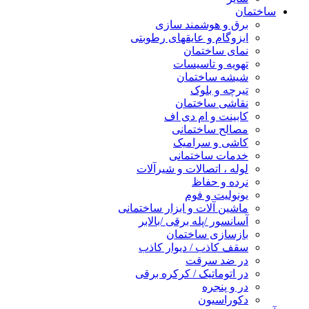
ساختمان
برق و هوشمند سازی
ایزوگام و عایقهای رطوبتی
نمای ساختمان
تهویه و تاسیسات
شیشه ساختمان
تیرچه و بلوک
نقاشی ساختمان
کابینت و ام دی اف
مصالح ساختمانی
کاشی و سرامیک
خدمات ساختمانی
لوله ، اتصالات و شیرآلات
نرده و حفاظ
یونولیت و فوم
ماشین آلات و ابزار ساختمانی
آسانسور /پله برقی /بالابر
بازسازی ساختمان
سقف کاذب / دیوار کاذب
در ضد سرقت
در اتوماتیک / کرکره برقی
در و پنجره
دکوراسیون