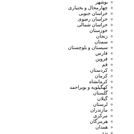
بوشهر
چهارمحال و بختیاری
خراسان جنوبی
خراسان رضوی
خراسان شمالی
خوزستان
زنجان
سمنان
سیستان و بلوچستان
فارس
قزوین
قم
کردستان
کرمان
کرمانشاه
کهگیلویه و بویراحمد
گلستان
گیلان
لرستان
مازندران
مرکزی
هرمزگان
همدان
یزد