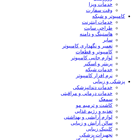
خدمات ویزا
وقت سفارت
کامپیوتر و شبکه
خدمات اینترنت
طراحی سایت
هاستینگ و دامنه
سایر
تعمیر و نگهداری کامپیوتر
کامپیوتر و قطعات
لوازم جانبی کامپیوتر
پرینتر و اسکنر
خدمات شبکه
نرم افزار کامپیوتر
پزشکی و زیبایی
خدمات دندانپزشکی
خدمات درمانی و مراقبتی
سمعک
کاشت و ترمیم مو
تغذیه و رژیم غذایی
لوازم آرایشی و بهداشتی
سالن آرایش و زیبایی
کلینیک زیبایی
تجهیزات پزشکی