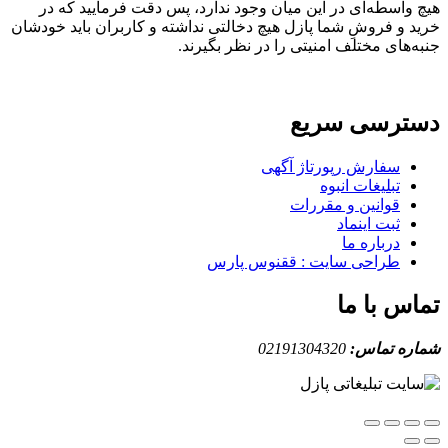
واسطه‌ای در این میان وجود ندارد، پس دقت فرمایید که در
 و فروشِ شما پازل هیچ دخالتی نداشته و کاربران باید خودشان
های مختلف امنیتی را در نظر بگیرند.
ترسی سریع
سفارش رپورتاژ آگهی
تبلیغات انبوه
قوانین و مقررات
ثبت اینماد
درباره ما
طراحی سایت : ققنوس پارس
س با ما
ه تماس:
02191304320