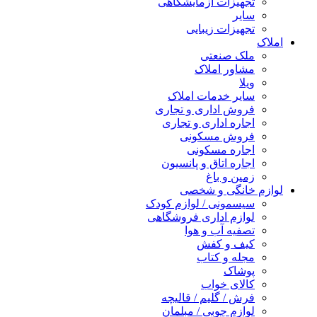
تجهیزات آزمایشگاهی
سایر
تجهیزات زیبایی
املاک
ملک صنعتی
مشاور املاک
ویلا
سایر خدمات املاک
فروش اداری و تجاری
اجاره اداری و تجاری
فروش مسکونی
اجاره مسکونی
اجاره اتاق و پانسیون
زمین و باغ
لوازم خانگی و شخصی
سیسمونی / لوازم کودک
لوازم اداری فروشگاهی
تصفیه آب و هوا
کیف و کفش
مجله و کتاب
پوشاک
کالای خواب
فرش / گلیم / قالیچه
لوازم چوبی / مبلمان