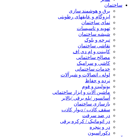
ساختمان
برق و هوشمند سازی
ایزوگام و عایقهای رطوبتی
نمای ساختمان
تهویه و تاسیسات
شیشه ساختمان
تیرچه و بلوک
نقاشی ساختمان
کابینت و ام دی اف
مصالح ساختمانی
کاشی و سرامیک
خدمات ساختمانی
لوله ، اتصالات و شیرآلات
نرده و حفاظ
یونولیت و فوم
ماشین آلات و ابزار ساختمانی
آسانسور /پله برقی /بالابر
بازسازی ساختمان
سقف کاذب / دیوار کاذب
در ضد سرقت
در اتوماتیک / کرکره برقی
در و پنجره
دکوراسیون