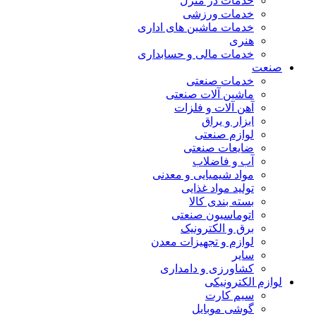
خدمات در منزل
خدمات ورزشی
خدمات ماشین های اداری
هنری
خدمات مالی و حسابداری
صنعت
خدمات صنعتی
ماشین آلات صنعتی
آهن آلات و فلزات
ابزار و یراق
لوازم صنعتی
ضایعات صنعتی
آب و فاضلاب
مواد شیمیایی و معدنی
تولید مواد غذایی
بسته بندی کالا
اتوماسیون صنعتی
برق و الکترونیک
لوازم و تجهیزات معدن
سایر
کشاورزی و دامداری
لوازم الکترونیکی
سیم کارت
گوشی موبایل