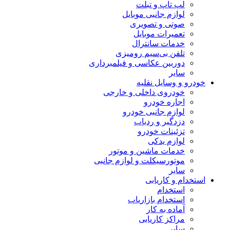
لپ تاپ و تبلت
لوازم جانبی موبایل
صوتی و تصویری
تعمیرات موبایل
خدمات سانترال
تلفن بی‌سیم رومیزی
دوربین عکاسی و فیلمبرداری
سایر
خودرو و وسایل نقلیه
خودروی داخلی و خارجی
اجاره خودرو
لوازم جانبی خودرو
دزدگیر و ردیاب
تزئینات خودرو
لوازم یدکی
خدمات ماشین و موتور
موتورسیکلت و لوازم جانبی
سایر
استخدام و کاریابی
استخدام
استخدام بازاریاب
آماده به کار
مراکز کاریابی
سایر