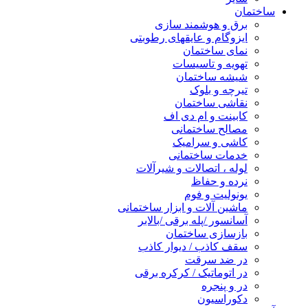
ساختمان
برق و هوشمند سازی
ایزوگام و عایقهای رطوبتی
نمای ساختمان
تهویه و تاسیسات
شیشه ساختمان
تیرچه و بلوک
نقاشی ساختمان
کابینت و ام دی اف
مصالح ساختمانی
کاشی و سرامیک
خدمات ساختمانی
لوله ، اتصالات و شیرآلات
نرده و حفاظ
یونولیت و فوم
ماشین آلات و ابزار ساختمانی
آسانسور /پله برقی /بالابر
بازسازی ساختمان
سقف کاذب / دیوار کاذب
در ضد سرقت
در اتوماتیک / کرکره برقی
در و پنجره
دکوراسیون