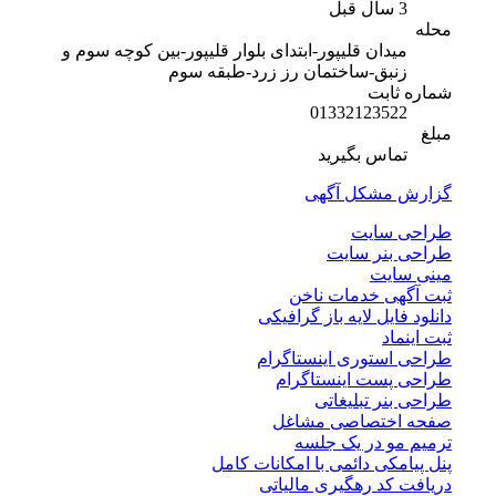
3 سال قبل
محله
میدان قلیپور-ابتدای بلوار قلیپور-بین کوچه سوم و
زنبق-ساختمان رز زرد-طبقه سوم
شماره ثابت
01332123522
مبلغ
تماس بگیرید
گزارش مشکل آگهی
طراحی سایت
طراحی بنر سایت
مینی سایت
ثبت آگهی خدمات ناخن
دانلود فایل لایه باز گرافیکی
ثبت اینماد
طراحی استوری اینستاگرام
طراحی پست اینستاگرام
طراحی بنر تبلیغاتی
صفحه اختصاصی مشاغل
ترمیم مو در یک جلسه
پنل پیامکی دائمی با امکانات کامل
دریافت کد رهگیری مالیاتی