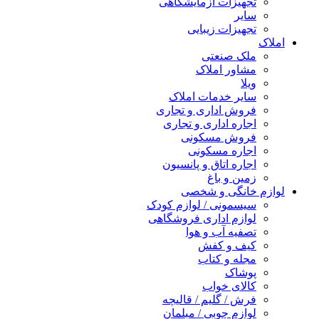
تجهیزات آزمایشگاهی
سایر
تجهیزات زیبایی
املاک
ملک صنعتی
مشاور املاک
ویلا
سایر خدمات املاک
فروش اداری و تجاری
اجاره اداری و تجاری
فروش مسکونی
اجاره مسکونی
اجاره اتاق و پانسیون
زمین و باغ
لوازم خانگی و شخصی
سیسمونی / لوازم کودک
لوازم اداری فروشگاهی
تصفیه آب و هوا
کیف و کفش
مجله و کتاب
پوشاک
کالای خواب
فرش / گلیم / قالیچه
لوازم چوبی / مبلمان