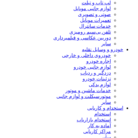
لپ تاپ و تبلت
لوازم جانبی موبایل
صوتی و تصویری
تعمیرات موبایل
خدمات سانترال
تلفن بی‌سیم رومیزی
دوربین عکاسی و فیلمبرداری
سایر
خودرو و وسایل نقلیه
خودروی داخلی و خارجی
اجاره خودرو
لوازم جانبی خودرو
دزدگیر و ردیاب
تزئینات خودرو
لوازم یدکی
خدمات ماشین و موتور
موتورسیکلت و لوازم جانبی
سایر
استخدام و کاریابی
استخدام
استخدام بازاریاب
آماده به کار
مراکز کاریابی
سایر