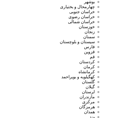
بوشهر
چهارمحال و بختیاری
خراسان جنوبی
خراسان رضوی
خراسان شمالی
خوزستان
زنجان
سمنان
سیستان و بلوچستان
فارس
قزوین
قم
کردستان
کرمان
کرمانشاه
کهگیلویه و بویراحمد
گلستان
گیلان
لرستان
مازندران
مرکزی
هرمزگان
همدان
یزد