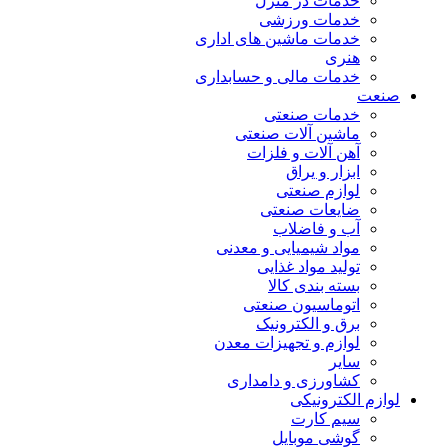
خدمات در منزل
خدمات ورزشی
خدمات ماشین های اداری
هنری
خدمات مالی و حسابداری
صنعت
خدمات صنعتی
ماشین آلات صنعتی
آهن آلات و فلزات
ابزار و یراق
لوازم صنعتی
ضایعات صنعتی
آب و فاضلاب
مواد شیمیایی و معدنی
تولید مواد غذایی
بسته بندی کالا
اتوماسیون صنعتی
برق و الکترونیک
لوازم و تجهیزات معدن
سایر
کشاورزی و دامداری
لوازم الکترونیکی
سیم کارت
گوشی موبایل