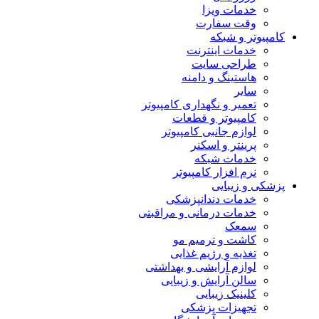
خدمات ویزا
وقت سفارت
کامپیوتر و شبکه
خدمات اینترنت
طراحی سایت
هاستینگ و دامنه
سایر
تعمیر و نگهداری کامپیوتر
کامپیوتر و قطعات
لوازم جانبی کامپیوتر
پرینتر و اسکنر
خدمات شبکه
نرم افزار کامپیوتر
پزشکی و زیبایی
خدمات دندانپزشکی
خدمات درمانی و مراقبتی
سمعک
کاشت و ترمیم مو
تغذیه و رژیم غذایی
لوازم آرایشی و بهداشتی
سالن آرایش و زیبایی
کلینیک زیبایی
تجهیزات پزشکی