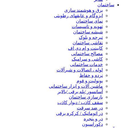
ساختمان
برق و هوشمند سازی
ایزوگام و عایقهای رطوبتی
نمای ساختمان
تهویه و تاسیسات
شیشه ساختمان
تیرچه و بلوک
نقاشی ساختمان
کابینت و ام دی اف
مصالح ساختمانی
کاشی و سرامیک
خدمات ساختمانی
لوله ، اتصالات و شیرآلات
نرده و حفاظ
یونولیت و فوم
ماشین آلات و ابزار ساختمانی
آسانسور /پله برقی /بالابر
بازسازی ساختمان
سقف کاذب / دیوار کاذب
در ضد سرقت
در اتوماتیک / کرکره برقی
در و پنجره
دکوراسیون