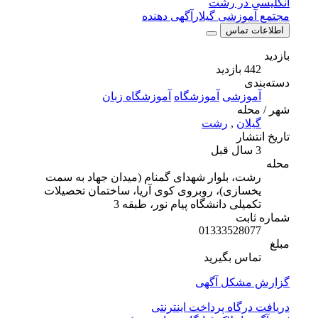
انگلیسی در رشت
مجتمع آموزشی گیلار
آگهی دهنده
اطلاعات تماس
بازدید
442 بازدید
دسته‌بندی
آموزشی
آموزشگاه
آموزشگاه زبان
شهر / محله
گیلان
,
رشت
تاریخ انتشار
3 سال قبل
محله
رشت، بلوار شهدای گمنام (میدان جهاد به سمت
یخسازی)، روبروی کوی آریا، ساختمان تحصیلات
تکمیلی دانشگاه پیام نور، طبقه 3
شماره ثابت
01333528077
مبلغ
تماس بگیرید
گزارش مشکل آگهی
دریافت درگاه پرداخت اینترنتی