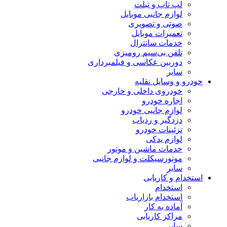
لپ تاپ و تبلت
لوازم جانبی موبایل
صوتی و تصویری
تعمیرات موبایل
خدمات سانترال
تلفن بی‌سیم رومیزی
دوربین عکاسی و فیلمبرداری
سایر
خودرو و وسایل نقلیه
خودروی داخلی و خارجی
اجاره خودرو
لوازم جانبی خودرو
دزدگیر و ردیاب
تزئینات خودرو
لوازم یدکی
خدمات ماشین و موتور
موتورسیکلت و لوازم جانبی
سایر
استخدام و کاریابی
استخدام
استخدام بازاریاب
آماده به کار
مراکز کاریابی
سایر