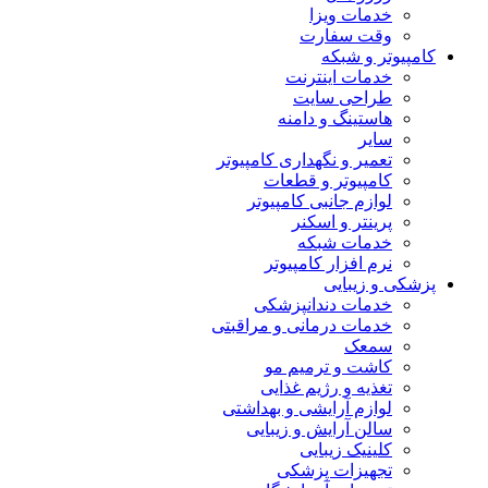
خدمات ویزا
وقت سفارت
کامپیوتر و شبکه
خدمات اینترنت
طراحی سایت
هاستینگ و دامنه
سایر
تعمیر و نگهداری کامپیوتر
کامپیوتر و قطعات
لوازم جانبی کامپیوتر
پرینتر و اسکنر
خدمات شبکه
نرم افزار کامپیوتر
پزشکی و زیبایی
خدمات دندانپزشکی
خدمات درمانی و مراقبتی
سمعک
کاشت و ترمیم مو
تغذیه و رژیم غذایی
لوازم آرایشی و بهداشتی
سالن آرایش و زیبایی
کلینیک زیبایی
تجهیزات پزشکی