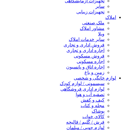
تجهیزات آزمایشگاهی
سایر
تجهیزات زیبایی
املاک
ملک صنعتی
مشاور املاک
ویلا
سایر خدمات املاک
فروش اداری و تجاری
اجاره اداری و تجاری
فروش مسکونی
اجاره مسکونی
اجاره اتاق و پانسیون
زمین و باغ
لوازم خانگی و شخصی
سیسمونی / لوازم کودک
لوازم اداری فروشگاهی
تصفیه آب و هوا
کیف و کفش
مجله و کتاب
پوشاک
کالای خواب
فرش / گلیم / قالیچه
لوازم چوبی / مبلمان