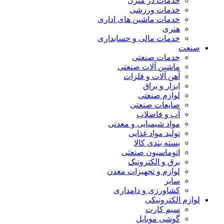
خدمات در منزل
خدمات ورزشی
خدمات ماشین های اداری
هنری
خدمات مالی و حسابداری
صنعت
خدمات صنعتی
ماشین آلات صنعتی
آهن آلات و فلزات
ابزار و یراق
لوازم صنعتی
ضایعات صنعتی
آب و فاضلاب
مواد شیمیایی و معدنی
تولید مواد غذایی
بسته بندی کالا
اتوماسیون صنعتی
برق و الکترونیک
لوازم و تجهیزات معدن
سایر
کشاورزی و دامداری
لوازم الکترونیکی
سیم کارت
گوشی موبایل