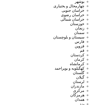
بوشهر
چهارمحال و بختیاری
خراسان جنوبی
خراسان رضوی
خراسان شمالی
خوزستان
زنجان
سمنان
سیستان و بلوچستان
فارس
قزوین
قم
کردستان
کرمان
کرمانشاه
کهگیلویه و بویراحمد
گلستان
گیلان
لرستان
مازندران
مرکزی
هرمزگان
همدان
یزد