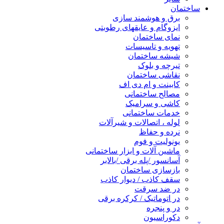
ساختمان
برق و هوشمند سازی
ایزوگام و عایقهای رطوبتی
نمای ساختمان
تهویه و تاسیسات
شیشه ساختمان
تیرچه و بلوک
نقاشی ساختمان
کابینت و ام دی اف
مصالح ساختمانی
کاشی و سرامیک
خدمات ساختمانی
لوله ، اتصالات و شیرآلات
نرده و حفاظ
یونولیت و فوم
ماشین آلات و ابزار ساختمانی
آسانسور /پله برقی /بالابر
بازسازی ساختمان
سقف کاذب / دیوار کاذب
در ضد سرقت
در اتوماتیک / کرکره برقی
در و پنجره
دکوراسیون