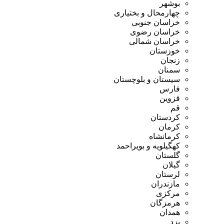
بوشهر
چهارمحال و بختیاری
خراسان جنوبی
خراسان رضوی
خراسان شمالی
خوزستان
زنجان
سمنان
سیستان و بلوچستان
فارس
قزوین
قم
کردستان
کرمان
کرمانشاه
کهگیلویه و بویراحمد
گلستان
گیلان
لرستان
مازندران
مرکزی
هرمزگان
همدان
یزد