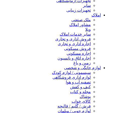
تجهیزات آزمایشگاهی
سایر
تجهیزات زیبایی
املاک
ملک صنعتی
مشاور املاک
ویلا
سایر خدمات املاک
فروش اداری و تجاری
اجاره اداری و تجاری
فروش مسکونی
اجاره مسکونی
اجاره اتاق و پانسیون
زمین و باغ
لوازم خانگی و شخصی
سیسمونی / لوازم کودک
لوازم اداری فروشگاهی
تصفیه آب و هوا
کیف و کفش
مجله و کتاب
پوشاک
کالای خواب
فرش / گلیم / قالیچه
لوازم چوبی / مبلمان