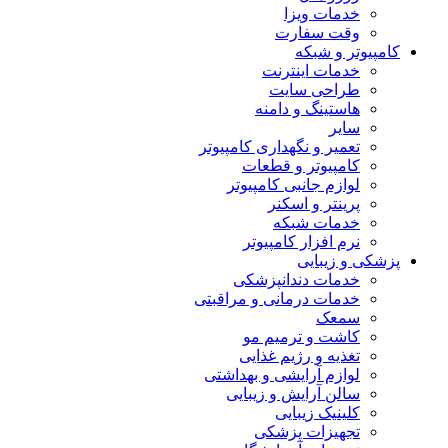
خدمات ویزا
وقت سفارت
کامپیوتر و شبکه
خدمات اینترنت
طراحی سایت
هاستینگ و دامنه
سایر
تعمیر و نگهداری کامپیوتر
کامپیوتر و قطعات
لوازم جانبی کامپیوتر
پرینتر و اسکنر
خدمات شبکه
نرم افزار کامپیوتر
پزشکی و زیبایی
خدمات دندانپزشکی
خدمات درمانی و مراقبتی
سمعک
کاشت و ترمیم مو
تغذیه و رژیم غذایی
لوازم آرایشی و بهداشتی
سالن آرایش و زیبایی
کلینیک زیبایی
تجهیزات پزشکی