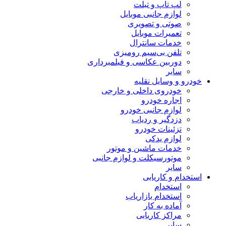
لپ تاپ و تبلت
لوازم جانبی موبایل
صوتی و تصویری
تعمیرات موبایل
خدمات سانترال
تلفن بی‌سیم رومیزی
دوربین عکاسی و فیلمبرداری
سایر
خودرو و وسایل نقلیه
خودروی داخلی و خارجی
اجاره خودرو
لوازم جانبی خودرو
دزدگیر و ردیاب
تزئینات خودرو
لوازم یدکی
خدمات ماشین و موتور
موتورسیکلت و لوازم جانبی
سایر
استخدام و کاریابی
استخدام
استخدام بازاریاب
آماده به کار
مراکز کاریابی
سایر