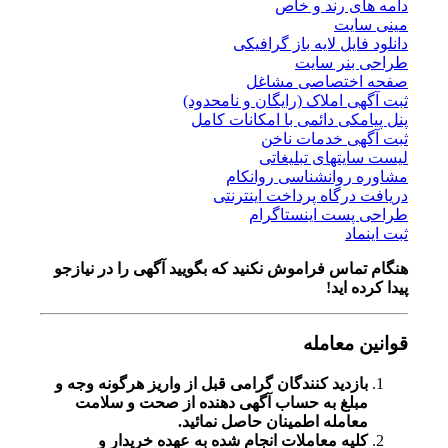
دامه های رند و خاص
مینی سایت
دانلود فایل لایه باز گرافیکی
طراحی بنر سایت
صفحه اختصاصی مشاغل
ثبت آگهی املاک (رایگان و نامحدود)
پنل پیامکی دائمی با امکانات کامل
ثبت آگهی خدمات ناخن
لیست سایتهای تبلیغاتی
مشاوره روانشناسی روانکام
دریافت درگاه پرداخت اینترنتی
طراحی پست اینستاگرام
ثبت اینماد
هنگام تماس فراموش نکنید که بگویید آگهی را در
نیازجو
پیدا کرده اید!
قوانین معامله
بازدید کنندگان گرامی قبل از واریز هرگونه وجه و
مبلغ به حساب آگهی دهنده از صحت و سلامت
معامله اطمینان حاصل نمائید.
کلیه معاملات انجام شده به عهده خریدار و