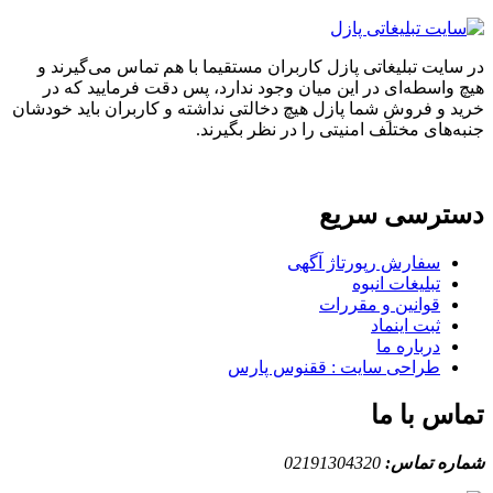
ایت تبلیغاتی پازل کاربران مستقیما با هم تماس می‌گیرند و
واسطه‌ای در این میان وجود ندارد، پس دقت فرمایید که در
 و فروشِ شما پازل هیچ دخالتی نداشته و کاربران باید خودشان
های مختلف امنیتی را در نظر بگیرند.
ترسی سریع
سفارش رپورتاژ آگهی
تبلیغات انبوه
قوانین و مقررات
ثبت اینماد
درباره ما
طراحی سایت : ققنوس پارس
س با ما
ه تماس:
02191304320