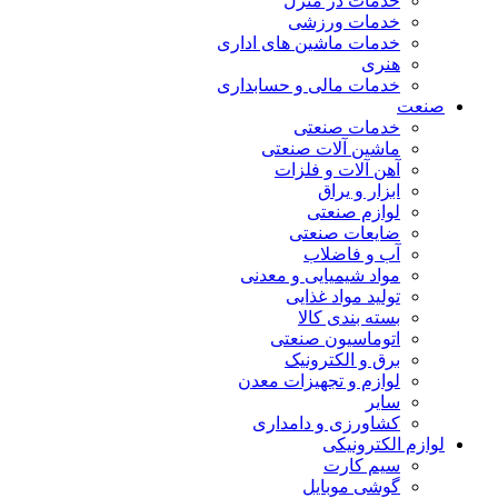
خدمات در منزل
خدمات ورزشی
خدمات ماشین های اداری
هنری
خدمات مالی و حسابداری
صنعت
خدمات صنعتی
ماشین آلات صنعتی
آهن آلات و فلزات
ابزار و یراق
لوازم صنعتی
ضایعات صنعتی
آب و فاضلاب
مواد شیمیایی و معدنی
تولید مواد غذایی
بسته بندی کالا
اتوماسیون صنعتی
برق و الکترونیک
لوازم و تجهیزات معدن
سایر
کشاورزی و دامداری
لوازم الکترونیکی
سیم کارت
گوشی موبایل