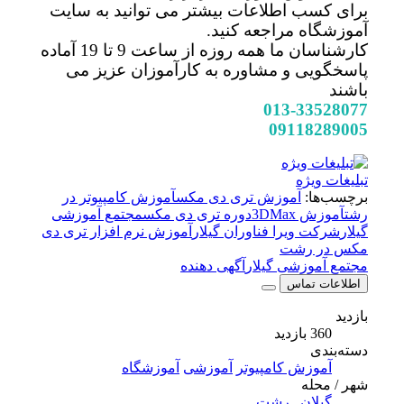
برای کسب اطلاعات بیشتر می توانید به سایت
آموزشگاه مراجعه کنید.
کارشناسان ما همه روزه از ساعت 9 تا 19 آماده
پاسخگویی و مشاوره به کارآموزان عزیز می
باشند
013-33528077
09118289005
تبلیغات ویژه
برچسب‌ها:
آموزش تری دی مکس
آموزش کامپیوتر در
رشت
آموزش 3DMax
دوره تری دی مکس
مجتمع آموزشی
گیلار
شرکت ویرا فناوران گیلار
آموزش نرم افزار تری دی
مکس در رشت
مجتمع آموزشی گیلار
آگهی دهنده
اطلاعات تماس
بازدید
360 بازدید
دسته‌بندی
آموزش کامپیوتر
آموزشی
آموزشگاه
شهر / محله
گیلان
,
رشت