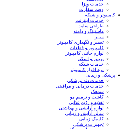
خدمات ویزا
وقت سفارت
کامپیوتر و شبکه
خدمات اینترنت
طراحی سایت
هاستینگ و دامنه
سایر
تعمیر و نگهداری کامپیوتر
کامپیوتر و قطعات
لوازم جانبی کامپیوتر
پرینتر و اسکنر
خدمات شبکه
نرم افزار کامپیوتر
پزشکی و زیبایی
خدمات دندانپزشکی
خدمات درمانی و مراقبتی
سمعک
کاشت و ترمیم مو
تغذیه و رژیم غذایی
لوازم آرایشی و بهداشتی
سالن آرایش و زیبایی
کلینیک زیبایی
تجهیزات پزشکی