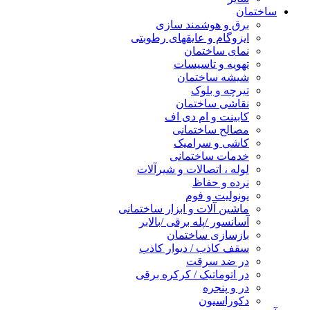
ساختمان
برق و هوشمند سازی
ایزوگام و عایقهای رطوبتی
نمای ساختمان
تهویه و تاسیسات
شیشه ساختمان
تیرچه و بلوک
نقاشی ساختمان
کابینت و ام دی اف
مصالح ساختمانی
کاشی و سرامیک
خدمات ساختمانی
لوله ، اتصالات و شیرآلات
نرده و حفاظ
یونولیت و فوم
ماشین آلات و ابزار ساختمانی
آسانسور /پله برقی /بالابر
بازسازی ساختمان
سقف کاذب / دیوار کاذب
در ضد سرقت
در اتوماتیک / کرکره برقی
در و پنجره
دکوراسیون