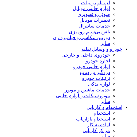
لپ تاپ و تبلت
لوازم جانبی موبایل
صوتی و تصویری
تعمیرات موبایل
خدمات سانترال
تلفن بی‌سیم رومیزی
دوربین عکاسی و فیلمبرداری
سایر
خودرو و وسایل نقلیه
خودروی داخلی و خارجی
اجاره خودرو
لوازم جانبی خودرو
دزدگیر و ردیاب
تزئینات خودرو
لوازم یدکی
خدمات ماشین و موتور
موتورسیکلت و لوازم جانبی
سایر
استخدام و کاریابی
استخدام
استخدام بازاریاب
آماده به کار
مراکز کاریابی
سایر