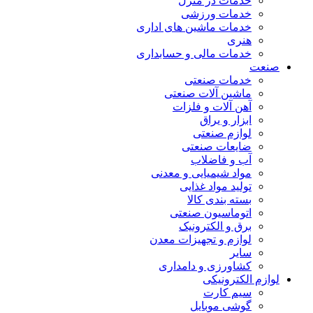
خدمات در منزل
خدمات ورزشی
خدمات ماشین های اداری
هنری
خدمات مالی و حسابداری
صنعت
خدمات صنعتی
ماشین آلات صنعتی
آهن آلات و فلزات
ابزار و یراق
لوازم صنعتی
ضایعات صنعتی
آب و فاضلاب
مواد شیمیایی و معدنی
تولید مواد غذایی
بسته بندی کالا
اتوماسیون صنعتی
برق و الکترونیک
لوازم و تجهیزات معدن
سایر
کشاورزی و دامداری
لوازم الکترونیکی
سیم کارت
گوشی موبایل