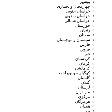
بوشهر
چهارمحال و بختیاری
خراسان جنوبی
خراسان رضوی
خراسان شمالی
خوزستان
زنجان
سمنان
سیستان و بلوچستان
فارس
قزوین
قم
کردستان
کرمان
کرمانشاه
کهگیلویه و بویراحمد
گلستان
گیلان
لرستان
مازندران
مرکزی
هرمزگان
همدان
یزد