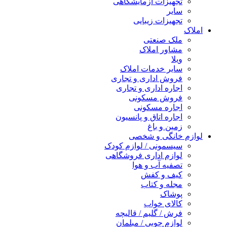
تجهیزات آزمایشگاهی
سایر
تجهیزات زیبایی
املاک
ملک صنعتی
مشاور املاک
ویلا
سایر خدمات املاک
فروش اداری و تجاری
اجاره اداری و تجاری
فروش مسکونی
اجاره مسکونی
اجاره اتاق و پانسیون
زمین و باغ
لوازم خانگی و شخصی
سیسمونی / لوازم کودک
لوازم اداری فروشگاهی
تصفیه آب و هوا
کیف و کفش
مجله و کتاب
پوشاک
کالای خواب
فرش / گلیم / قالیچه
لوازم چوبی / مبلمان