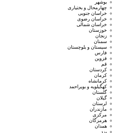
بوشهر
چهارمحال و بختیاری
خراسان جنوبی
خراسان رضوی
خراسان شمالی
خوزستان
زنجان
سمنان
سیستان و بلوچستان
فارس
قزوین
قم
کردستان
کرمان
کرمانشاه
کهگیلویه و بویراحمد
گلستان
گیلان
لرستان
مازندران
مرکزی
هرمزگان
همدان
یزد