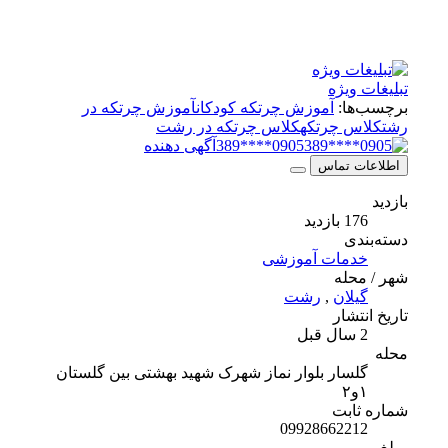
تبلیغات ویژه
برچسب‌ها:
آموزش چرتکه کودکان
آموزش چرتکه در
رشت
کلاس چرتکه
کلاس چرتکه در رشت
0905****389
آگهی دهنده
اطلاعات تماس
بازدید
176 بازدید
دسته‌بندی
خدمات آموزشی
شهر / محله
گیلان
,
رشت
تاریخ انتشار
2 سال قبل
محله
گلسار بلوار نماز شهرک شهید بهشتی بین گلستان
۱و۲
شماره ثابت
09928662212
مبلغ