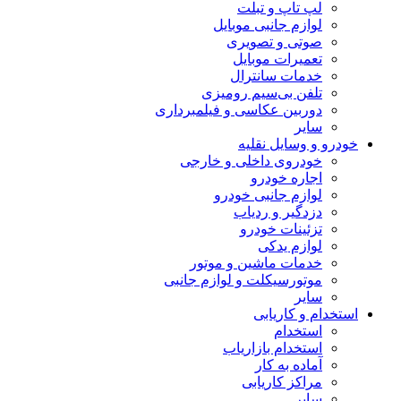
لپ تاپ و تبلت
لوازم جانبی موبایل
صوتی و تصویری
تعمیرات موبایل
خدمات سانترال
تلفن بی‌سیم رومیزی
دوربین عکاسی و فیلمبرداری
سایر
خودرو و وسایل نقلیه
خودروی داخلی و خارجی
اجاره خودرو
لوازم جانبی خودرو
دزدگیر و ردیاب
تزئینات خودرو
لوازم یدکی
خدمات ماشین و موتور
موتورسیکلت و لوازم جانبی
سایر
استخدام و کاریابی
استخدام
استخدام بازاریاب
آماده به کار
مراکز کاریابی
سایر