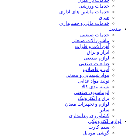
خدمات در منزل
خدمات ورزشی
خدمات ماشین های اداری
هنری
خدمات مالی و حسابداری
صنعت
خدمات صنعتی
ماشین آلات صنعتی
آهن آلات و فلزات
ابزار و یراق
لوازم صنعتی
ضایعات صنعتی
آب و فاضلاب
مواد شیمیایی و معدنی
تولید مواد غذایی
بسته بندی کالا
اتوماسیون صنعتی
برق و الکترونیک
لوازم و تجهیزات معدن
سایر
کشاورزی و دامداری
لوازم الکترونیکی
سیم کارت
گوشی موبایل