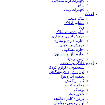
تجهیزات آزمایشگاهی
سایر
تجهیزات زیبایی
املاک
ملک صنعتی
مشاور املاک
ویلا
سایر خدمات املاک
فروش اداری و تجاری
اجاره اداری و تجاری
فروش مسکونی
اجاره مسکونی
اجاره اتاق و پانسیون
زمین و باغ
لوازم خانگی و شخصی
سیسمونی / لوازم کودک
لوازم اداری فروشگاهی
تصفیه آب و هوا
کیف و کفش
مجله و کتاب
پوشاک
کالای خواب
فرش / گلیم / قالیچه
لوازم چوبی / مبلمان