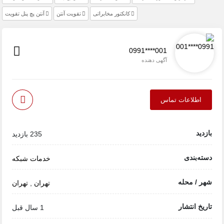
کانکتور مخابراتی
تقویت آنتن
آنتن پچ پنل تقویت
0991****001
آگهی دهنده
اطلاعات تماس
بازدید
235 بازدید
دسته‌بندی
خدمات شبکه
شهر / محله
تهران
,
تهران
تاریخ انتشار
1 سال قبل