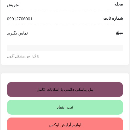
محله
تجریش
شماره ثابت
09912766001
مبلغ
تماس بگیرید
گزارش مشکل آگهی
پنل پیامکی دائمی با امکانات کامل
ثبت اینماد
لوازم آرایش لوکس