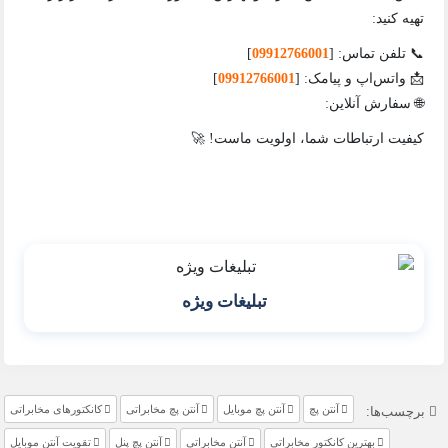
تهیه کنید:
📞 تلفن تماس: [
09912766001
]
📩 واتس‌اپ و پیامک: [
09912766001
]
🌐 سفارش آنلاین:
کیفیت ارتباطات شما، اولویت ماست! 🚀
تبلیغات ویژه
آنتن پچ
آنتن پچ موبایل
آنتن پچ مخابراتی
کانکتورهای مخابراتی
برچسب‌ها:
بهترین کانکتور مخابراتی
آنتن مخابراتی
آنتن پچ پنل
تقویت آنتن موبایل