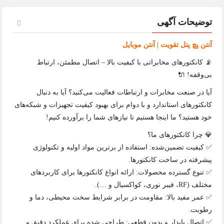
توضیحات آگهی
آنتن پچ پنل تقویت | آنتن موبایل
📡 کانکتورهای مخابراتی با کیفیت بالا – اتصال مطمئن، ارتباط
بی‌وقفه! 🔌
آیا در صنعت مخابرات و ارتباطات فعالیت می‌کنید؟ آیا به دنبال
کانکتورهای استاندارد و با دوام برای بهبود کیفیت تجهیزات و شبکه‌های
خود هستید؟ ما اینجا هستیم تا نیازهای شما را برآورده کنیم!
💎 چرا کانکتورهای ما؟
✅ کیفیت تضمین‌شده: استفاده از برترین مواد اولیه و تکنولوژی
پیشرفته در ساخت کانکتورها.
✅ تنوع گسترده محصولات: ارائه انواع کانکتورها برای کاربردهای
مختلف (RF، فیبر نوری، کواکسیال و …).
✅ عمر مفید بالا: مقاومت در برابر شرایط سخت محیطی، دما و
رطوبت.
✅ اتصال پایدار و بدون قطعی: طراحی شده برای عملکرد دقیق و