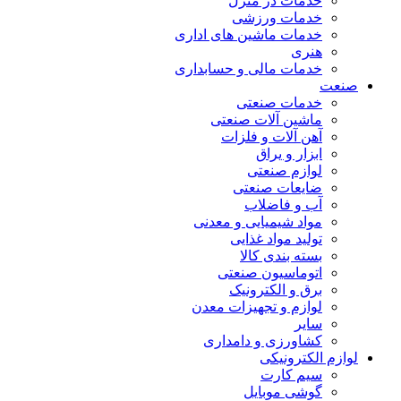
خدمات در منزل
خدمات ورزشی
خدمات ماشین های اداری
هنری
خدمات مالی و حسابداری
صنعت
خدمات صنعتی
ماشین آلات صنعتی
آهن آلات و فلزات
ابزار و یراق
لوازم صنعتی
ضایعات صنعتی
آب و فاضلاب
مواد شیمیایی و معدنی
تولید مواد غذایی
بسته بندی کالا
اتوماسیون صنعتی
برق و الکترونیک
لوازم و تجهیزات معدن
سایر
کشاورزی و دامداری
لوازم الکترونیکی
سیم کارت
گوشی موبایل