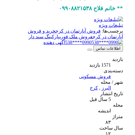
** خانم فلاح ۰۹۹۰۸۸۲۱۵۳۸
تبلیغات ویژه
برچسب‌ها:
فروش آپارتمان در کرج
خرید و فروش
آپارتمان در کرج
فروش ملک فوری
پارکینگ سند دار
0990****538
آگهی دهنده
اطلاعات تماس
بازدید
1571 بازدید
دسته‌بندی
فروش مسکونی
شهر / محله
البرز
,
کرج
تاریخ انتشار
5 سال قبل
محله
اندیشه
متراژ
۸۳
سال ساخت
۱۲