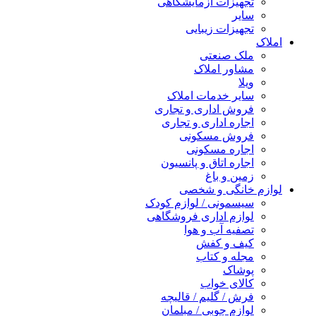
تجهیزات آزمایشگاهی
سایر
تجهیزات زیبایی
املاک
ملک صنعتی
مشاور املاک
ویلا
سایر خدمات املاک
فروش اداری و تجاری
اجاره اداری و تجاری
فروش مسکونی
اجاره مسکونی
اجاره اتاق و پانسیون
زمین و باغ
لوازم خانگی و شخصی
سیسمونی / لوازم کودک
لوازم اداری فروشگاهی
تصفیه آب و هوا
کیف و کفش
مجله و کتاب
پوشاک
کالای خواب
فرش / گلیم / قالیچه
لوازم چوبی / مبلمان