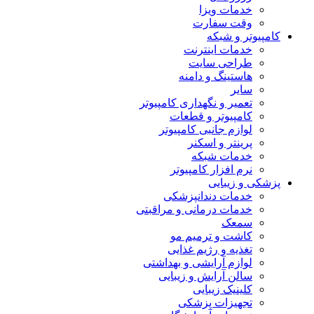
خدمات ویزا
وقت سفارت
کامپیوتر و شبکه
خدمات اینترنت
طراحی سایت
هاستینگ و دامنه
سایر
تعمیر و نگهداری کامپیوتر
کامپیوتر و قطعات
لوازم جانبی کامپیوتر
پرینتر و اسکنر
خدمات شبکه
نرم افزار کامپیوتر
پزشکی و زیبایی
خدمات دندانپزشکی
خدمات درمانی و مراقبتی
سمعک
کاشت و ترمیم مو
تغذیه و رژیم غذایی
لوازم آرایشی و بهداشتی
سالن آرایش و زیبایی
کلینیک زیبایی
تجهیزات پزشکی