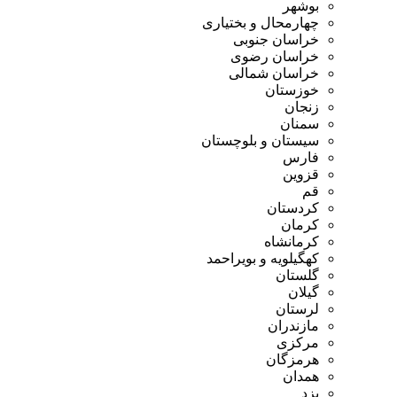
بوشهر
چهارمحال و بختیاری
خراسان جنوبی
خراسان رضوی
خراسان شمالی
خوزستان
زنجان
سمنان
سیستان و بلوچستان
فارس
قزوین
قم
کردستان
کرمان
کرمانشاه
کهگیلویه و بویراحمد
گلستان
گیلان
لرستان
مازندران
مرکزی
هرمزگان
همدان
یزد