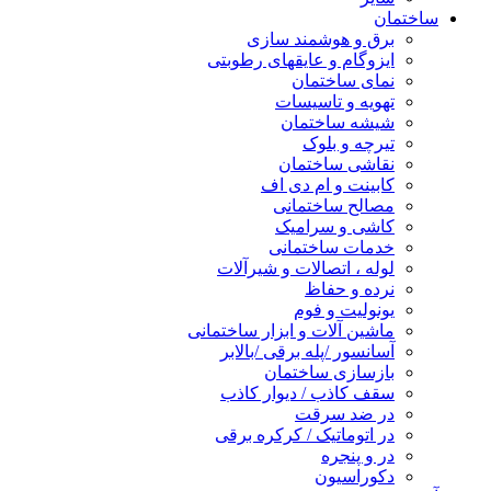
ساختمان
برق و هوشمند سازی
ایزوگام و عایقهای رطوبتی
نمای ساختمان
تهویه و تاسیسات
شیشه ساختمان
تیرچه و بلوک
نقاشی ساختمان
کابینت و ام دی اف
مصالح ساختمانی
کاشی و سرامیک
خدمات ساختمانی
لوله ، اتصالات و شیرآلات
نرده و حفاظ
یونولیت و فوم
ماشین آلات و ابزار ساختمانی
آسانسور /پله برقی /بالابر
بازسازی ساختمان
سقف کاذب / دیوار کاذب
در ضد سرقت
در اتوماتیک / کرکره برقی
در و پنجره
دکوراسیون