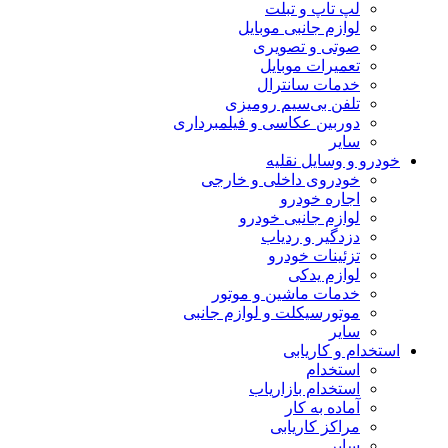
لپ تاپ و تبلت
لوازم جانبی موبایل
صوتی و تصویری
تعمیرات موبایل
خدمات سانترال
تلفن بی‌سیم رومیزی
دوربین عکاسی و فیلمبرداری
سایر
خودرو و وسایل نقلیه
خودروی داخلی و خارجی
اجاره خودرو
لوازم جانبی خودرو
دزدگیر و ردیاب
تزئینات خودرو
لوازم یدکی
خدمات ماشین و موتور
موتورسیکلت و لوازم جانبی
سایر
استخدام و کاریابی
استخدام
استخدام بازاریاب
آماده به کار
مراکز کاریابی
سایر