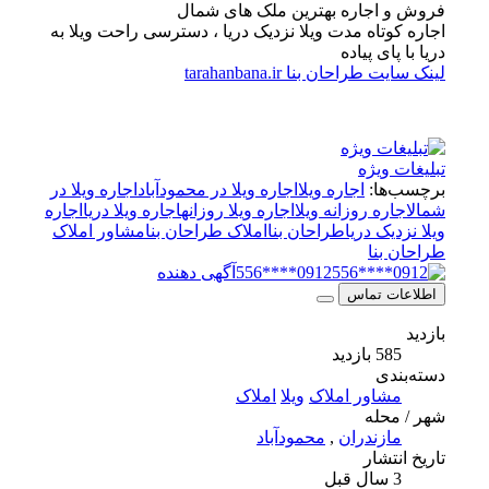
فروش و اجاره بهترین ملک های شمال
اجاره کوتاه مدت ویلا نزدیک دریا ، دسترسی راحت ویلا به
دریا با پای پیاده
لینک سایت طراحان بنا tarahanbana.ir
تبلیغات ویژه
برچسب‌ها:
اجاره ویلا
اجاره ویلا در محمودآباد
اجاره ویلا در
شمال
اجاره روزانه ویلا
اجاره ویلا روزانه
اجاره ویلا دریا
اجاره
ویلا نزدیک دریا
طراحان بنا
املاک طراحان بنا
مشاور املاک
طراحان بنا
0912****556
آگهی دهنده
اطلاعات تماس
بازدید
585 بازدید
دسته‌بندی
مشاور املاک
ویلا
املاک
شهر / محله
مازندران
,
محمودآباد
تاریخ انتشار
3 سال قبل