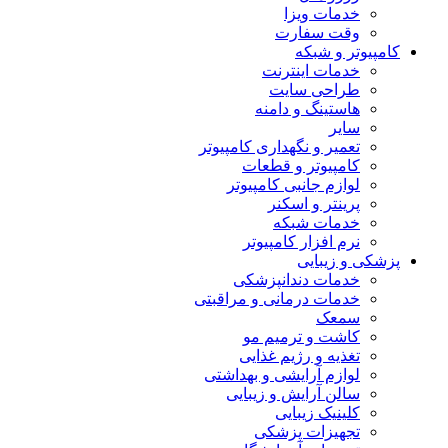
خدمات ویزا
وقت سفارت
کامپیوتر و شبکه
خدمات اینترنت
طراحی سایت
هاستینگ و دامنه
سایر
تعمیر و نگهداری کامپیوتر
کامپیوتر و قطعات
لوازم جانبی کامپیوتر
پرینتر و اسکنر
خدمات شبکه
نرم افزار کامپیوتر
پزشکی و زیبایی
خدمات دندانپزشکی
خدمات درمانی و مراقبتی
سمعک
کاشت و ترمیم مو
تغذیه و رژیم غذایی
لوازم آرایشی و بهداشتی
سالن آرایش و زیبایی
کلینیک زیبایی
تجهیزات پزشکی