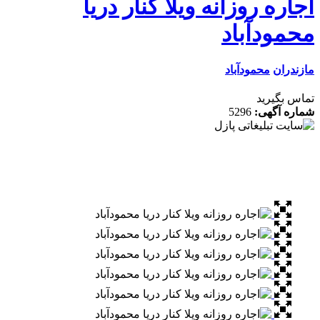
ره روزانه ویلا کنار دریا
مودآباد
دران
محمودآباد
 بگیرید
ه آگهی:
5296