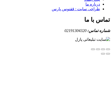
درباره ما
طراحی سایت : ققنوس پارس
س با ما
ه تماس:
02191304320