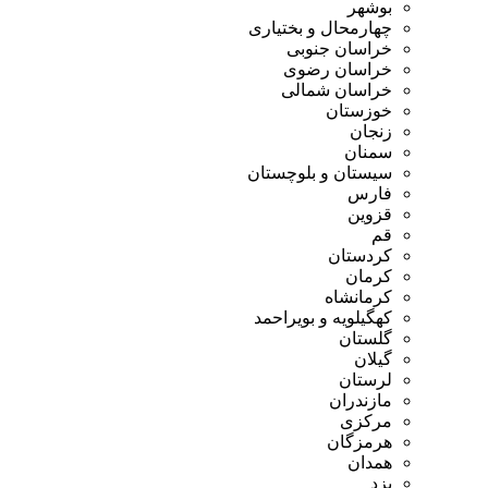
بوشهر
چهارمحال و بختیاری
خراسان جنوبی
خراسان رضوی
خراسان شمالی
خوزستان
زنجان
سمنان
سیستان و بلوچستان
فارس
قزوین
قم
کردستان
کرمان
کرمانشاه
کهگیلویه و بویراحمد
گلستان
گیلان
لرستان
مازندران
مرکزی
هرمزگان
همدان
یزد