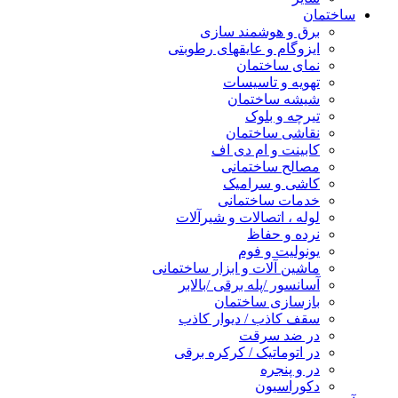
ساختمان
برق و هوشمند سازی
ایزوگام و عایقهای رطوبتی
نمای ساختمان
تهویه و تاسیسات
شیشه ساختمان
تیرچه و بلوک
نقاشی ساختمان
کابینت و ام دی اف
مصالح ساختمانی
کاشی و سرامیک
خدمات ساختمانی
لوله ، اتصالات و شیرآلات
نرده و حفاظ
یونولیت و فوم
ماشین آلات و ابزار ساختمانی
آسانسور /پله برقی /بالابر
بازسازی ساختمان
سقف کاذب / دیوار کاذب
در ضد سرقت
در اتوماتیک / کرکره برقی
در و پنجره
دکوراسیون