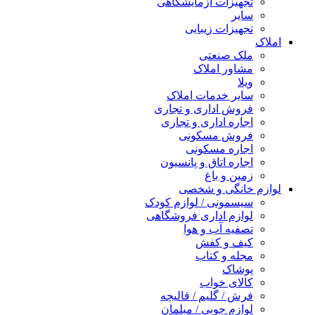
تجهیزات آزمایشگاهی
سایر
تجهیزات زیبایی
املاک
ملک صنعتی
مشاور املاک
ویلا
سایر خدمات املاک
فروش اداری و تجاری
اجاره اداری و تجاری
فروش مسکونی
اجاره مسکونی
اجاره اتاق و پانسیون
زمین و باغ
لوازم خانگی و شخصی
سیسمونی / لوازم کودک
لوازم اداری فروشگاهی
تصفیه آب و هوا
کیف و کفش
مجله و کتاب
پوشاک
کالای خواب
فرش / گلیم / قالیچه
لوازم چوبی / مبلمان