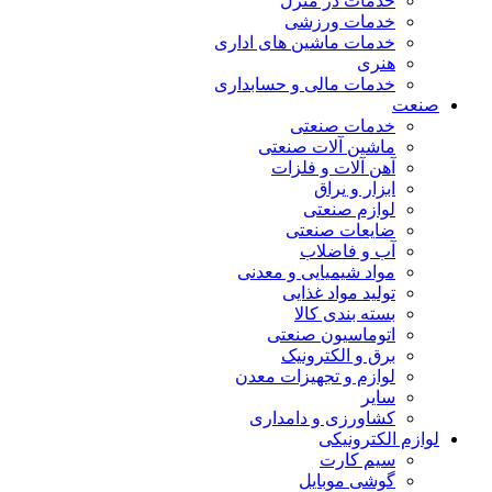
خدمات در منزل
خدمات ورزشی
خدمات ماشین های اداری
هنری
خدمات مالی و حسابداری
صنعت
خدمات صنعتی
ماشین آلات صنعتی
آهن آلات و فلزات
ابزار و یراق
لوازم صنعتی
ضایعات صنعتی
آب و فاضلاب
مواد شیمیایی و معدنی
تولید مواد غذایی
بسته بندی کالا
اتوماسیون صنعتی
برق و الکترونیک
لوازم و تجهیزات معدن
سایر
کشاورزی و دامداری
لوازم الکترونیکی
سیم کارت
گوشی موبایل