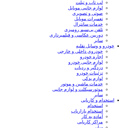
لپ تاپ و تبلت
لوازم جانبی موبایل
صوتی و تصویری
تعمیرات موبایل
خدمات سانترال
تلفن بی‌سیم رومیزی
دوربین عکاسی و فیلمبرداری
سایر
خودرو و وسایل نقلیه
خودروی داخلی و خارجی
اجاره خودرو
لوازم جانبی خودرو
دزدگیر و ردیاب
تزئینات خودرو
لوازم یدکی
خدمات ماشین و موتور
موتورسیکلت و لوازم جانبی
سایر
استخدام و کاریابی
استخدام
استخدام بازاریاب
آماده به کار
مراکز کاریابی
سایر