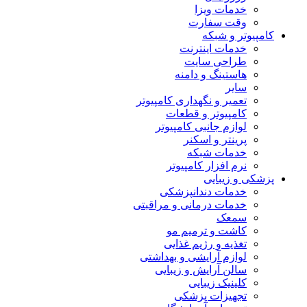
خدمات ویزا
وقت سفارت
کامپیوتر و شبکه
خدمات اینترنت
طراحی سایت
هاستینگ و دامنه
سایر
تعمیر و نگهداری کامپیوتر
کامپیوتر و قطعات
لوازم جانبی کامپیوتر
پرینتر و اسکنر
خدمات شبکه
نرم افزار کامپیوتر
پزشکی و زیبایی
خدمات دندانپزشکی
خدمات درمانی و مراقبتی
سمعک
کاشت و ترمیم مو
تغذیه و رژیم غذایی
لوازم آرایشی و بهداشتی
سالن آرایش و زیبایی
کلینیک زیبایی
تجهیزات پزشکی