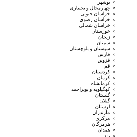
بوشهر
چهارمحال و بختیاری
خراسان جنوبی
خراسان رضوی
خراسان شمالی
خوزستان
زنجان
سمنان
سیستان و بلوچستان
فارس
قزوین
قم
کردستان
کرمان
کرمانشاه
کهگیلویه و بویراحمد
گلستان
گیلان
لرستان
مازندران
مرکزی
هرمزگان
همدان
یزد