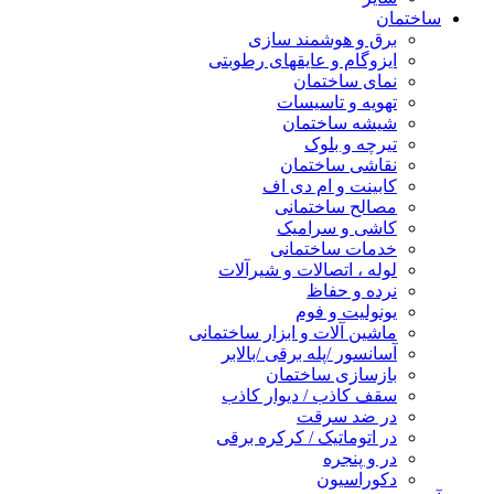
ساختمان
برق و هوشمند سازی
ایزوگام و عایقهای رطوبتی
نمای ساختمان
تهویه و تاسیسات
شیشه ساختمان
تیرچه و بلوک
نقاشی ساختمان
کابینت و ام دی اف
مصالح ساختمانی
کاشی و سرامیک
خدمات ساختمانی
لوله ، اتصالات و شیرآلات
نرده و حفاظ
یونولیت و فوم
ماشین آلات و ابزار ساختمانی
آسانسور /پله برقی /بالابر
بازسازی ساختمان
سقف کاذب / دیوار کاذب
در ضد سرقت
در اتوماتیک / کرکره برقی
در و پنجره
دکوراسیون