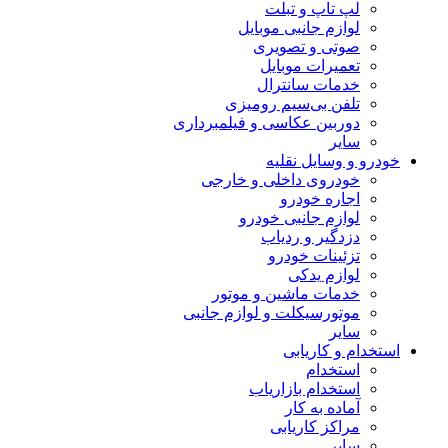
لپ تاپ و تبلت
لوازم جانبی موبایل
صوتی و تصویری
تعمیرات موبایل
خدمات سانترال
تلفن بی‌سیم رومیزی
دوربین عکاسی و فیلمبرداری
سایر
خودرو و وسایل نقلیه
خودروی داخلی و خارجی
اجاره خودرو
لوازم جانبی خودرو
دزدگیر و ردیاب
تزئینات خودرو
لوازم یدکی
خدمات ماشین و موتور
موتورسیکلت و لوازم جانبی
سایر
استخدام و کاریابی
استخدام
استخدام بازاریاب
آماده به کار
مراکز کاریابی
سایر