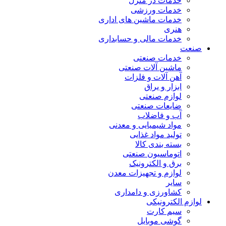
خدمات در منزل
خدمات ورزشی
خدمات ماشین های اداری
هنری
خدمات مالی و حسابداری
صنعت
خدمات صنعتی
ماشین آلات صنعتی
آهن آلات و فلزات
ابزار و یراق
لوازم صنعتی
ضایعات صنعتی
آب و فاضلاب
مواد شیمیایی و معدنی
تولید مواد غذایی
بسته بندی کالا
اتوماسیون صنعتی
برق و الکترونیک
لوازم و تجهیزات معدن
سایر
کشاورزی و دامداری
لوازم الکترونیکی
سیم کارت
گوشی موبایل