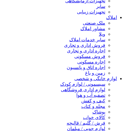
تجهیزات آزمایشگاهی
سایر
تجهیزات زیبایی
املاک
ملک صنعتی
مشاور املاک
ویلا
سایر خدمات املاک
فروش اداری و تجاری
اجاره اداری و تجاری
فروش مسکونی
اجاره مسکونی
اجاره اتاق و پانسیون
زمین و باغ
لوازم خانگی و شخصی
سیسمونی / لوازم کودک
لوازم اداری فروشگاهی
تصفیه آب و هوا
کیف و کفش
مجله و کتاب
پوشاک
کالای خواب
فرش / گلیم / قالیچه
لوازم چوبی / مبلمان