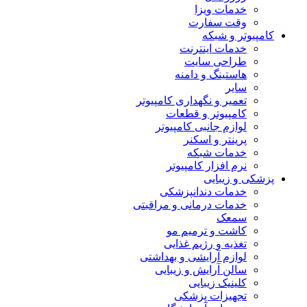
خدمات ویزا
وقت سفارت
کامپیوتر و شبکه
خدمات اینترنت
طراحی سایت
هاستینگ و دامنه
سایر
تعمیر و نگهداری کامپیوتر
کامپیوتر و قطعات
لوازم جانبی کامپیوتر
پرینتر و اسکنر
خدمات شبکه
نرم افزار کامپیوتر
پزشکی و زیبایی
خدمات دندانپزشکی
خدمات درمانی و مراقبتی
سمعک
کاشت و ترمیم مو
تغذیه و رژیم غذایی
لوازم آرایشی و بهداشتی
سالن آرایش و زیبایی
کلینیک زیبایی
تجهیزات پزشکی