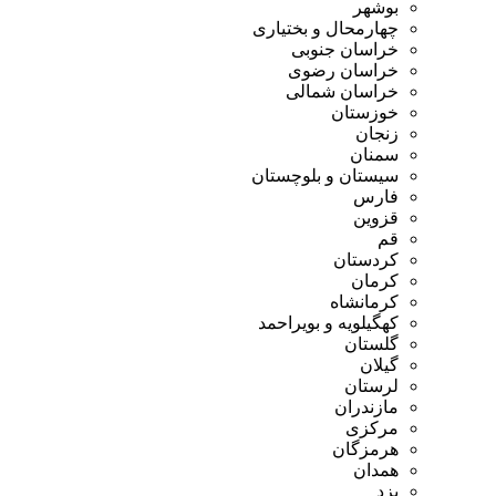
بوشهر
چهارمحال و بختیاری
خراسان جنوبی
خراسان رضوی
خراسان شمالی
خوزستان
زنجان
سمنان
سیستان و بلوچستان
فارس
قزوین
قم
کردستان
کرمان
کرمانشاه
کهگیلویه و بویراحمد
گلستان
گیلان
لرستان
مازندران
مرکزی
هرمزگان
همدان
یزد