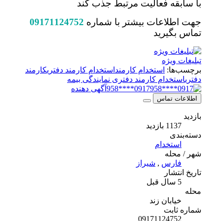
با سابقه فعالیت مرتبط جذب کند
جهت اطلاعات بیشتر با شماره
09171124752
تماس بگیرید
تبلیغات ویژه
برچسب‌ها:
استخدام کارمند
استخدام کارمند دفتری
کارمند
دفتری
استخدام کارمند دفتری نمایندگی بیمه
0917****958
آگهی دهنده
اطلاعات تماس
بازدید
1137 بازدید
دسته‌بندی
استخدام
شهر / محله
فارس
,
شیراز
تاریخ انتشار
5 سال قبل
محله
خیابان زند
شماره ثابت
09171124752