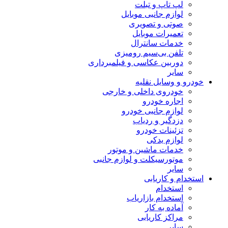
لپ تاپ و تبلت
لوازم جانبی موبایل
صوتی و تصویری
تعمیرات موبایل
خدمات سانترال
تلفن بی‌سیم رومیزی
دوربین عکاسی و فیلمبرداری
سایر
خودرو و وسایل نقلیه
خودروی داخلی و خارجی
اجاره خودرو
لوازم جانبی خودرو
دزدگیر و ردیاب
تزئینات خودرو
لوازم یدکی
خدمات ماشین و موتور
موتورسیکلت و لوازم جانبی
سایر
استخدام و کاریابی
استخدام
استخدام بازاریاب
آماده به کار
مراکز کاریابی
سایر