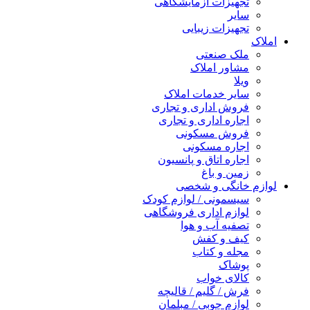
تجهیزات آزمایشگاهی
سایر
تجهیزات زیبایی
املاک
ملک صنعتی
مشاور املاک
ویلا
سایر خدمات املاک
فروش اداری و تجاری
اجاره اداری و تجاری
فروش مسکونی
اجاره مسکونی
اجاره اتاق و پانسیون
زمین و باغ
لوازم خانگی و شخصی
سیسمونی / لوازم کودک
لوازم اداری فروشگاهی
تصفیه آب و هوا
کیف و کفش
مجله و کتاب
پوشاک
کالای خواب
فرش / گلیم / قالیچه
لوازم چوبی / مبلمان