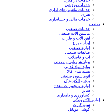
خدمات در منزل
خدمات ورزشی
خدمات ماشین های اداری
هنری
خدمات مالی و حسابداری
صنعت
خدمات صنعتی
ماشین آلات صنعتی
آهن آلات و فلزات
ابزار و یراق
لوازم صنعتی
ضایعات صنعتی
آب و فاضلاب
مواد شیمیایی و معدنی
تولید مواد غذایی
بسته بندی کالا
اتوماسیون صنعتی
برق و الکترونیک
لوازم و تجهیزات معدن
سایر
کشاورزی و دامداری
لوازم الکترونیکی
سیم کارت
گوشی موبایل