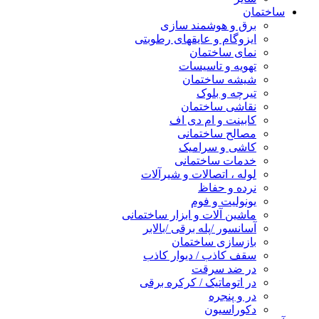
ساختمان
برق و هوشمند سازی
ایزوگام و عایقهای رطوبتی
نمای ساختمان
تهویه و تاسیسات
شیشه ساختمان
تیرچه و بلوک
نقاشی ساختمان
کابینت و ام دی اف
مصالح ساختمانی
کاشی و سرامیک
خدمات ساختمانی
لوله ، اتصالات و شیرآلات
نرده و حفاظ
یونولیت و فوم
ماشین آلات و ابزار ساختمانی
آسانسور /پله برقی /بالابر
بازسازی ساختمان
سقف کاذب / دیوار کاذب
در ضد سرقت
در اتوماتیک / کرکره برقی
در و پنجره
دکوراسیون