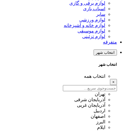
وازم برقی و گازی
سباب بازی
ایر
وازم ورزشی
وازم خانه و آشپزخانه
وازم موسیقی
وازم تزئینی
 شهر
شهر
نتخاب همه
هران
ذربایجان شرقی
ذربایجان غربی
ردبیل
صفهان
لبرز
یلام