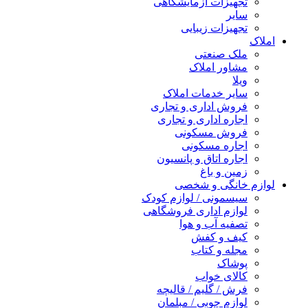
جهیزات آزمایشگاهی
ایر
جهیزات زیبایی
لک صنعتی
شاور املاک
یلا
ایر خدمات املاک
روش اداری و تجاری
جاره اداری و تجاری
روش مسکونی
جاره مسکونی
جاره اتاق و پانسیون
مین و باغ
خانگی و شخصی
یسمونی / لوازم کودک
وازم اداری فروشگاهی
صفیه آب و هوا
یف و کفش
جله و کتاب
وشاک
الای خواب
رش / گلیم / قالیچه
وازم چوبی / مبلمان