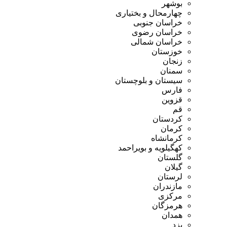
وشهر
هارمحال و بختیاری
راسان جنوبی
راسان رضوی
راسان شمالی
وزستان
نجان
منان
یستان و بلوچستان
ارس
زوین
م
ردستان
رمان
رمانشاه
هگیلویه و بویراحمد
لستان
یلان
رستان
ازندران
رکزی
رمزگان
مدان
زد