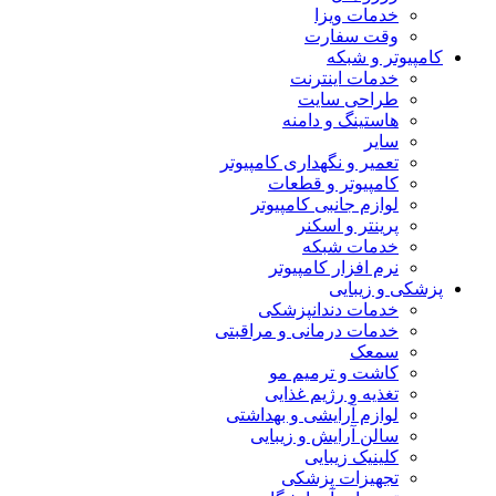
خدمات ویزا
وقت سفارت
کامپیوتر و شبکه
خدمات اینترنت
طراحی سایت
هاستینگ و دامنه
سایر
تعمیر و نگهداری کامپیوتر
کامپیوتر و قطعات
لوازم جانبی کامپیوتر
پرینتر و اسکنر
خدمات شبکه
نرم افزار کامپیوتر
پزشکی و زیبایی
خدمات دندانپزشکی
خدمات درمانی و مراقبتی
سمعک
کاشت و ترمیم مو
تغذیه و رژیم غذایی
لوازم آرایشی و بهداشتی
سالن آرایش و زیبایی
کلینیک زیبایی
تجهیزات پزشکی