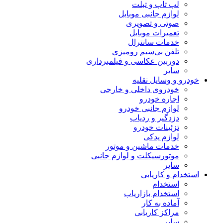
لپ تاپ و تبلت
لوازم جانبی موبایل
صوتی و تصویری
تعمیرات موبایل
خدمات سانترال
تلفن بی‌سیم رومیزی
دوربین عکاسی و فیلمبرداری
سایر
خودرو و وسایل نقلیه
خودروی داخلی و خارجی
اجاره خودرو
لوازم جانبی خودرو
دزدگیر و ردیاب
تزئینات خودرو
لوازم یدکی
خدمات ماشین و موتور
موتورسیکلت و لوازم جانبی
سایر
استخدام و کاریابی
استخدام
استخدام بازاریاب
آماده به کار
مراکز کاریابی
سایر