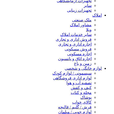
تجهیزات آزمایشگاهی
سایر
تجهیزات زیبایی
املاک
ملک صنعتی
مشاور املاک
ویلا
سایر خدمات املاک
فروش اداری و تجاری
اجاره اداری و تجاری
فروش مسکونی
اجاره مسکونی
اجاره اتاق و پانسیون
زمین و باغ
لوازم خانگی و شخصی
سیسمونی / لوازم کودک
لوازم اداری فروشگاهی
تصفیه آب و هوا
کیف و کفش
مجله و کتاب
پوشاک
کالای خواب
فرش / گلیم / قالیچه
لوازم چوبی / مبلمان