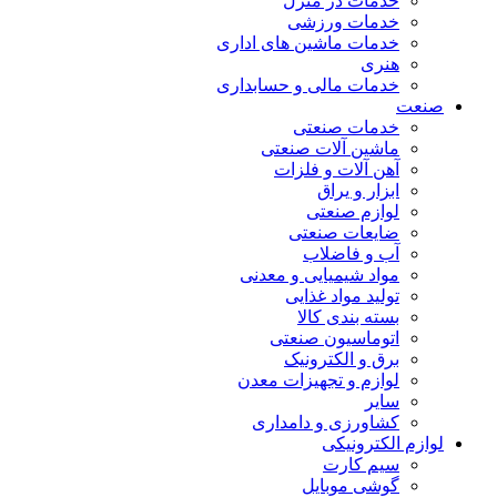
خدمات در منزل
خدمات ورزشی
خدمات ماشین های اداری
هنری
خدمات مالی و حسابداری
صنعت
خدمات صنعتی
ماشین آلات صنعتی
آهن آلات و فلزات
ابزار و یراق
لوازم صنعتی
ضایعات صنعتی
آب و فاضلاب
مواد شیمیایی و معدنی
تولید مواد غذایی
بسته بندی کالا
اتوماسیون صنعتی
برق و الکترونیک
لوازم و تجهیزات معدن
سایر
کشاورزی و دامداری
لوازم الکترونیکی
سیم کارت
گوشی موبایل