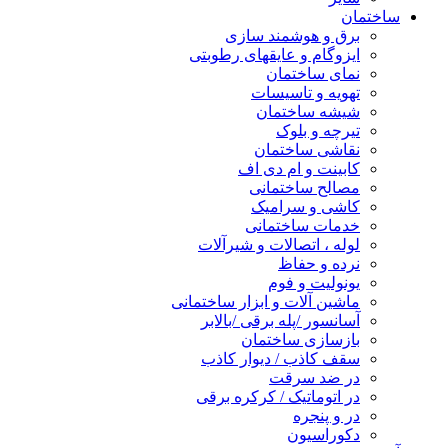
ساختمان
برق و هوشمند سازی
ایزوگام و عایقهای رطوبتی
نمای ساختمان
تهویه و تاسیسات
شیشه ساختمان
تیرچه و بلوک
نقاشی ساختمان
کابینت و ام دی اف
مصالح ساختمانی
کاشی و سرامیک
خدمات ساختمانی
لوله ، اتصالات و شیرآلات
نرده و حفاظ
یونولیت و فوم
ماشین آلات و ابزار ساختمانی
آسانسور /پله برقی /بالابر
بازسازی ساختمان
سقف کاذب / دیوار کاذب
در ضد سرقت
در اتوماتیک / کرکره برقی
در و پنجره
دکوراسیون