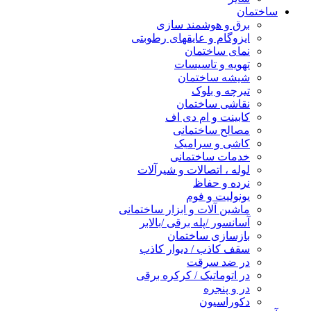
ساختمان
برق و هوشمند سازی
ایزوگام و عایقهای رطوبتی
نمای ساختمان
تهویه و تاسیسات
شیشه ساختمان
تیرچه و بلوک
نقاشی ساختمان
کابینت و ام دی اف
مصالح ساختمانی
کاشی و سرامیک
خدمات ساختمانی
لوله ، اتصالات و شیرآلات
نرده و حفاظ
یونولیت و فوم
ماشین آلات و ابزار ساختمانی
آسانسور /پله برقی /بالابر
بازسازی ساختمان
سقف کاذب / دیوار کاذب
در ضد سرقت
در اتوماتیک / کرکره برقی
در و پنجره
دکوراسیون