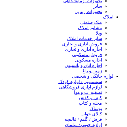
تجهیزات آزمایشگاهی
سایر
تجهیزات زیبایی
املاک
ملک صنعتی
مشاور املاک
ویلا
سایر خدمات املاک
فروش اداری و تجاری
اجاره اداری و تجاری
فروش مسکونی
اجاره مسکونی
اجاره اتاق و پانسیون
زمین و باغ
لوازم خانگی و شخصی
سیسمونی / لوازم کودک
لوازم اداری فروشگاهی
تصفیه آب و هوا
کیف و کفش
مجله و کتاب
پوشاک
کالای خواب
فرش / گلیم / قالیچه
لوازم چوبی / مبلمان