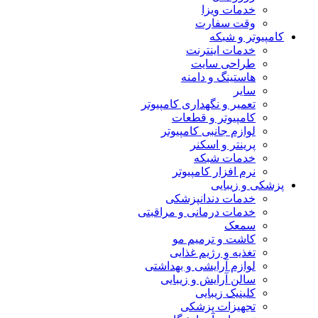
خدمات ویزا
وقت سفارت
کامپیوتر و شبکه
خدمات اینترنت
طراحی سایت
هاستینگ و دامنه
سایر
تعمیر و نگهداری کامپیوتر
کامپیوتر و قطعات
لوازم جانبی کامپیوتر
پرینتر و اسکنر
خدمات شبکه
نرم افزار کامپیوتر
پزشکی و زیبایی
خدمات دندانپزشکی
خدمات درمانی و مراقبتی
سمعک
کاشت و ترمیم مو
تغذیه و رژیم غذایی
لوازم آرایشی و بهداشتی
سالن آرایش و زیبایی
کلینیک زیبایی
تجهیزات پزشکی