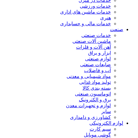
خدمات در منزل
خدمات ورزشی
خدمات ماشین های اداری
هنری
خدمات مالی و حسابداری
صنعت
خدمات صنعتی
ماشین آلات صنعتی
آهن آلات و فلزات
ابزار و یراق
لوازم صنعتی
ضایعات صنعتی
آب و فاضلاب
مواد شیمیایی و معدنی
تولید مواد غذایی
بسته بندی کالا
اتوماسیون صنعتی
برق و الکترونیک
لوازم و تجهیزات معدن
سایر
کشاورزی و دامداری
لوازم الکترونیکی
سیم کارت
گوشی موبایل