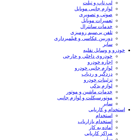
لپ تاپ و تبلت
لوازم جانبی موبایل
صوتی و تصویری
تعمیرات موبایل
خدمات سانترال
تلفن بی‌سیم رومیزی
دوربین عکاسی و فیلمبرداری
سایر
خودرو و وسایل نقلیه
خودروی داخلی و خارجی
اجاره خودرو
لوازم جانبی خودرو
دزدگیر و ردیاب
تزئینات خودرو
لوازم یدکی
خدمات ماشین و موتور
موتورسیکلت و لوازم جانبی
سایر
استخدام و کاریابی
استخدام
استخدام بازاریاب
آماده به کار
مراکز کاریابی
سایر