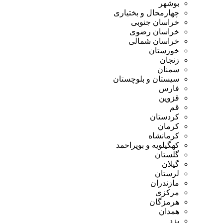
بوشهر
چهارمحال و بختیاری
خراسان جنوبی
خراسان رضوی
خراسان شمالی
خوزستان
زنجان
سمنان
سیستان و بلوچستان
فارس
قزوین
قم
کردستان
کرمان
کرمانشاه
کهگیلویه و بویراحمد
گلستان
گیلان
لرستان
مازندران
مرکزی
هرمزگان
همدان
یزد