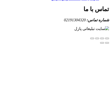
س با ما
ه تماس:
02191304320