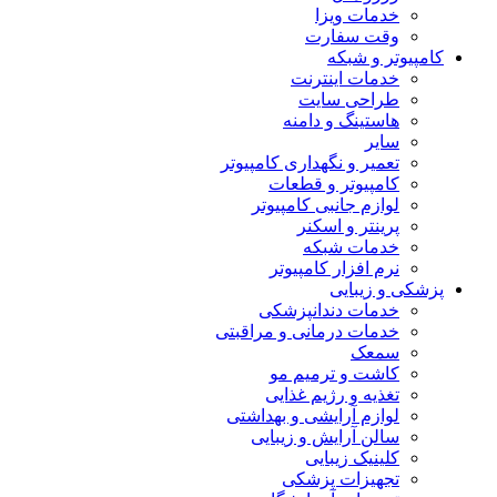
خدمات ویزا
وقت سفارت
کامپیوتر و شبکه
خدمات اینترنت
طراحی سایت
هاستینگ و دامنه
سایر
تعمیر و نگهداری کامپیوتر
کامپیوتر و قطعات
لوازم جانبی کامپیوتر
پرینتر و اسکنر
خدمات شبکه
نرم افزار کامپیوتر
پزشکی و زیبایی
خدمات دندانپزشکی
خدمات درمانی و مراقبتی
سمعک
کاشت و ترمیم مو
تغذیه و رژیم غذایی
لوازم آرایشی و بهداشتی
سالن آرایش و زیبایی
کلینیک زیبایی
تجهیزات پزشکی