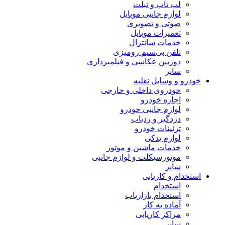
لپ تاپ و تبلت
لوازم جانبی موبایل
صوتی و تصویری
تعمیرات موبایل
خدمات سانترال
تلفن بی‌سیم رومیزی
دوربین عکاسی و فیلمبرداری
سایر
خودرو و وسایل نقلیه
خودروی داخلی و خارجی
اجاره خودرو
لوازم جانبی خودرو
دزدگیر و ردیاب
تزئینات خودرو
لوازم یدکی
خدمات ماشین و موتور
موتورسیکلت و لوازم جانبی
سایر
استخدام و کاریابی
استخدام
استخدام بازاریاب
آماده به کار
مراکز کاریابی
سایر