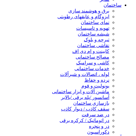
ساختمان
برق و هوشمند سازی
ایزوگام و عایقهای رطوبتی
نمای ساختمان
تهویه و تاسیسات
شیشه ساختمان
تیرچه و بلوک
نقاشی ساختمان
کابینت و ام دی اف
مصالح ساختمانی
کاشی و سرامیک
خدمات ساختمانی
لوله ، اتصالات و شیرآلات
نرده و حفاظ
یونولیت و فوم
ماشین آلات و ابزار ساختمانی
آسانسور /پله برقی /بالابر
بازسازی ساختمان
سقف کاذب / دیوار کاذب
در ضد سرقت
در اتوماتیک / کرکره برقی
در و پنجره
دکوراسیون