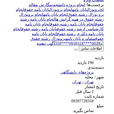
برچسب‌ها:
انجام پروژه دانشجویی
نگارش مقاله
isi
پروپوزال
پایان نامه
انجام پروپوزال
پایان نامه حقوق
انجام
پرو پوزال رشته حقوق
‌انجام پایان نامه
انجام پروپوزال
رشته حقوق در همه گرایش ها
‌انجام پایان نامه رشته
حقوق
انجام پايان نامه رشته حقوق
انجام پایان نامه
کارشناسی ارشد رشته حقوق
پايان نامه رشته حقوق
انجام
پایان نامه دکتری رشته حقوق
انجام پايان نامه
حقوق
مشاوره پایان نامه
پروپوزال رشته حقوق
0939****318
آگهی دهنده
اطلاعات تماس
بازدید
196 بازدید
دسته‌بندی
پروژه‌های دانشگاهی
شهر / محله
تهران
,
تهران
تاریخ انتشار
2 سال قبل
شماره ثابت
09397728318
مبلغ
تماس بگیرید