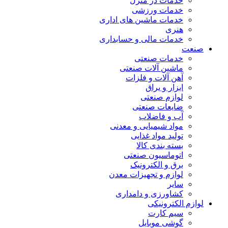
خدمات در منزل
خدمات ورزشی
خدمات ماشین های اداری
هنری
خدمات مالی و حسابداری
صنعت
خدمات صنعتی
ماشین آلات صنعتی
آهن آلات و فلزات
ابزار و یراق
لوازم صنعتی
ضایعات صنعتی
آب و فاضلاب
مواد شیمیایی و معدنی
تولید مواد غذایی
بسته بندی کالا
اتوماسیون صنعتی
برق و الکترونیک
لوازم و تجهیزات معدن
سایر
کشاورزی و دامداری
لوازم الکترونیکی
سیم کارت
گوشی موبایل