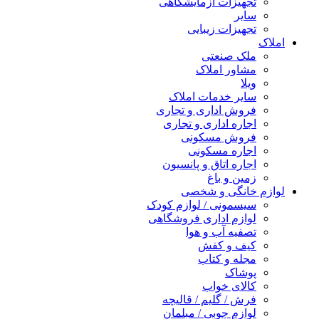
تجهیزات آزمایشگاهی
سایر
تجهیزات زیبایی
املاک
ملک صنعتی
مشاور املاک
ویلا
سایر خدمات املاک
فروش اداری و تجاری
اجاره اداری و تجاری
فروش مسکونی
اجاره مسکونی
اجاره اتاق و پانسیون
زمین و باغ
لوازم خانگی و شخصی
سیسمونی / لوازم کودک
لوازم اداری فروشگاهی
تصفیه آب و هوا
کیف و کفش
مجله و کتاب
پوشاک
کالای خواب
فرش / گلیم / قالیچه
لوازم چوبی / مبلمان