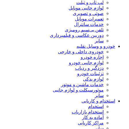
لپ تاپ و تبلت
لوازم جانبی موبایل
صوتی و تصویری
تعمیرات موبایل
خدمات سانترال
تلفن بی‌سیم رومیزی
دوربین عکاسی و فیلمبرداری
سایر
خودرو و وسایل نقلیه
خودروی داخلی و خارجی
اجاره خودرو
لوازم جانبی خودرو
دزدگیر و ردیاب
تزئینات خودرو
لوازم یدکی
خدمات ماشین و موتور
موتورسیکلت و لوازم جانبی
سایر
استخدام و کاریابی
استخدام
استخدام بازاریاب
آماده به کار
مراکز کاریابی
سایر