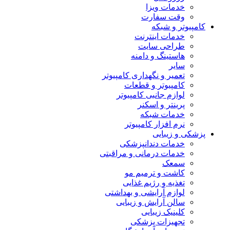
خدمات ویزا
وقت سفارت
کامپیوتر و شبکه
خدمات اینترنت
طراحی سایت
هاستینگ و دامنه
سایر
تعمیر و نگهداری کامپیوتر
کامپیوتر و قطعات
لوازم جانبی کامپیوتر
پرینتر و اسکنر
خدمات شبکه
نرم افزار کامپیوتر
پزشکی و زیبایی
خدمات دندانپزشکی
خدمات درمانی و مراقبتی
سمعک
کاشت و ترمیم مو
تغذیه و رژیم غذایی
لوازم آرایشی و بهداشتی
سالن آرایش و زیبایی
کلینیک زیبایی
تجهیزات پزشکی