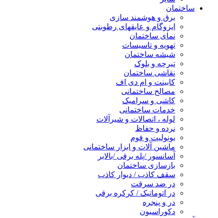
ساختمان
برق و هوشمند سازی
ایزوگام و عایقهای رطوبتی
نمای ساختمان
تهویه و تاسیسات
شیشه ساختمان
تیرچه و بلوک
نقاشی ساختمان
کابینت و ام دی اف
مصالح ساختمانی
کاشی و سرامیک
خدمات ساختمانی
لوله ، اتصالات و شیرآلات
نرده و حفاظ
یونولیت و فوم
ماشین آلات و ابزار ساختمانی
آسانسور /پله برقی /بالابر
بازسازی ساختمان
سقف کاذب / دیوار کاذب
در ضد سرقت
در اتوماتیک / کرکره برقی
در و پنجره
دکوراسیون