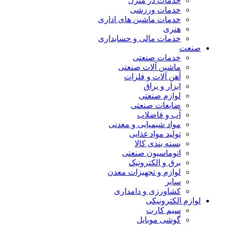
خدمات در منزل
خدمات ورزشی
خدمات ماشین های اداری
هنری
خدمات مالی و حسابداری
صنعت
خدمات صنعتی
ماشین آلات صنعتی
آهن آلات و فلزات
ابزار و یراق
لوازم صنعتی
ضایعات صنعتی
آب و فاضلاب
مواد شیمیایی و معدنی
تولید مواد غذایی
بسته بندی کالا
اتوماسیون صنعتی
برق و الکترونیک
لوازم و تجهیزات معدن
سایر
کشاورزی و دامداری
لوازم الکترونیکی
سیم کارت
گوشی موبایل