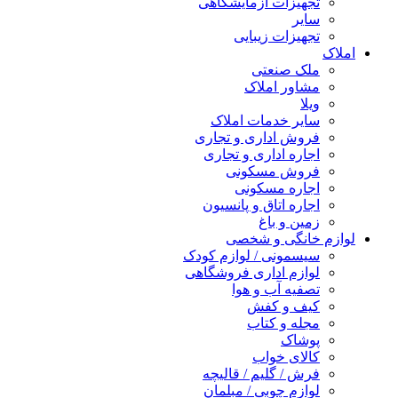
تجهیزات آزمایشگاهی
سایر
تجهیزات زیبایی
املاک
ملک صنعتی
مشاور املاک
ویلا
سایر خدمات املاک
فروش اداری و تجاری
اجاره اداری و تجاری
فروش مسکونی
اجاره مسکونی
اجاره اتاق و پانسیون
زمین و باغ
لوازم خانگی و شخصی
سیسمونی / لوازم کودک
لوازم اداری فروشگاهی
تصفیه آب و هوا
کیف و کفش
مجله و کتاب
پوشاک
کالای خواب
فرش / گلیم / قالیچه
لوازم چوبی / مبلمان