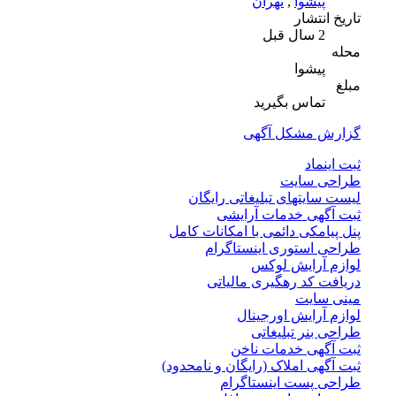
پیشوا
,
تهران
تاریخ انتشار
2 سال قبل
محله
پیشوا
مبلغ
تماس بگیرید
گزارش مشکل آگهی
ثبت اینماد
طراحی سایت
لیست سایتهای تبلیغاتی رایگان
ثبت آگهی خدمات آرایشی
پنل پیامکی دائمی با امکانات کامل
طراحی استوری اینستاگرام
لوازم آرایش لوکس
دریافت کد رهگیری مالیاتی
مینی سایت
لوازم آرایش اورجینال
طراحی بنر تبلیغاتی
ثبت آگهی خدمات ناخن
ثبت آگهی املاک (رایگان و نامحدود)
طراحی پست اینستاگرام