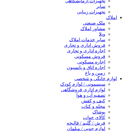
تجهیزات آزمایشگاهی
سایر
تجهیزات زیبایی
املاک
ملک صنعتی
مشاور املاک
ویلا
سایر خدمات املاک
فروش اداری و تجاری
اجاره اداری و تجاری
فروش مسکونی
اجاره مسکونی
اجاره اتاق و پانسیون
زمین و باغ
لوازم خانگی و شخصی
سیسمونی / لوازم کودک
لوازم اداری فروشگاهی
تصفیه آب و هوا
کیف و کفش
مجله و کتاب
پوشاک
کالای خواب
فرش / گلیم / قالیچه
لوازم چوبی / مبلمان