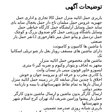
توضیحات آگهی
باربری حمل اثاثیه منزل حمل کالا تجاری و اداری حمل
جهیزیه عروس حمل مبلمان تاج دار حمل یخچال ساید بای
ساید حمل وسایل آرایشگاه حمل کارگاه خیاطی حمل
وسایل باشگاه ورزشی حمل گاو صندوق بزرگ و کوچک
حمل تردمیل و پیانو حمل میز ناهارخوری 12نفر حمل بار
صنعتی
با ماشین ها کامیون و کامیونت
دارای ماشین های مسقف روباز بغل باز شو تریلی اسکانیا
تک
ماشین های مخصوص حمل اثاثیه منزل
مجهز به لحاف و پتودار وکیوم و ضربه گیر 6 متری
ایسوزو خاور فوتون مینی بار نیسان وانت
با کادری مجرب و حرفه ای و نیرومند جوان و خوش
اخلاق با چندین سال سابقه کار در زمینه حمل اثاثیه منزل
ارسال بارها به تمام نقاط شهرستانهای با بیمه و بارنامه
معتبر دولتی
ارسال کارگر بدون ماشین و ارسال ماشین بدون کارگر
حمل بار پیشوا ورامین شریف آباد تهران کرج اسلام شهر
و شهرستانها
باربری شبانه روزی صدرصد تضمینی