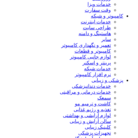
خدمات ویزا
وقت سفارت
کامپیوتر و شبکه
خدمات اینترنت
طراحی سایت
هاستینگ و دامنه
سایر
تعمیر و نگهداری کامپیوتر
کامپیوتر و قطعات
لوازم جانبی کامپیوتر
پرینتر و اسکنر
خدمات شبکه
نرم افزار کامپیوتر
پزشکی و زیبایی
خدمات دندانپزشکی
خدمات درمانی و مراقبتی
سمعک
کاشت و ترمیم مو
تغذیه و رژیم غذایی
لوازم آرایشی و بهداشتی
سالن آرایش و زیبایی
کلینیک زیبایی
تجهیزات پزشکی