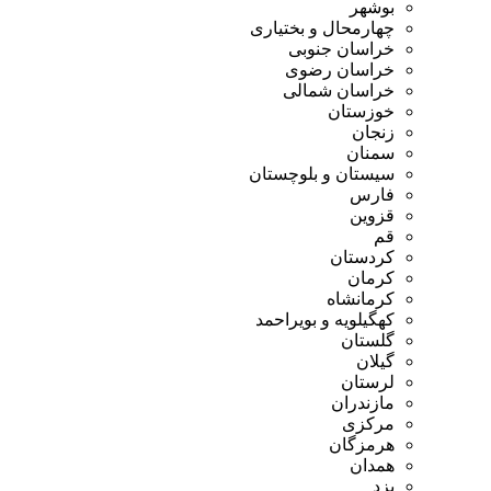
بوشهر
چهارمحال و بختیاری
خراسان جنوبی
خراسان رضوی
خراسان شمالی
خوزستان
زنجان
سمنان
سیستان و بلوچستان
فارس
قزوین
قم
کردستان
کرمان
کرمانشاه
کهگیلویه و بویراحمد
گلستان
گیلان
لرستان
مازندران
مرکزی
هرمزگان
همدان
یزد