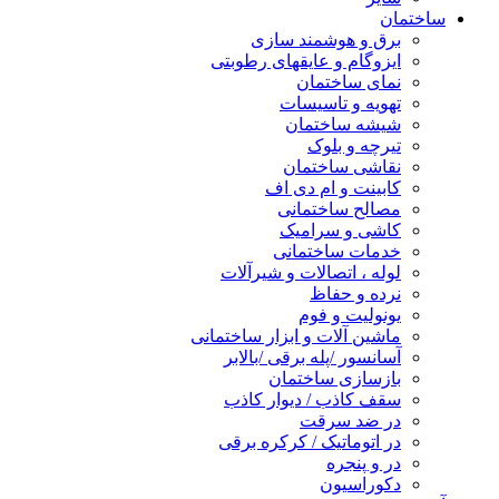
ساختمان
برق و هوشمند سازی
ایزوگام و عایقهای رطوبتی
نمای ساختمان
تهویه و تاسیسات
شیشه ساختمان
تیرچه و بلوک
نقاشی ساختمان
کابینت و ام دی اف
مصالح ساختمانی
کاشی و سرامیک
خدمات ساختمانی
لوله ، اتصالات و شیرآلات
نرده و حفاظ
یونولیت و فوم
ماشین آلات و ابزار ساختمانی
آسانسور /پله برقی /بالابر
بازسازی ساختمان
سقف کاذب / دیوار کاذب
در ضد سرقت
در اتوماتیک / کرکره برقی
در و پنجره
دکوراسیون