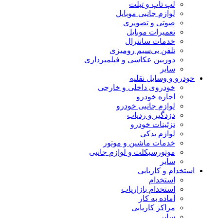
لپ تاپ و تبلت
لوازم جانبی موبایل
صوتی و تصویری
تعمیرات موبایل
خدمات سانترال
تلفن بی‌سیم رومیزی
دوربین عکاسی و فیلمبرداری
سایر
خودرو و وسایل نقلیه
خودروی داخلی و خارجی
اجاره خودرو
لوازم جانبی خودرو
دزدگیر و ردیاب
تزئینات خودرو
لوازم یدکی
خدمات ماشین و موتور
موتورسیکلت و لوازم جانبی
سایر
استخدام و کاریابی
استخدام
استخدام بازاریاب
آماده به کار
مراکز کاریابی
سایر