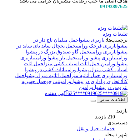
هدف اصلی ما جلب رضایت مشتریان گرامی می باشد
09193897625
تبلیغات ویژه
برچسب‌ها:
باربری پیشوا
حمل مبلمان تاج دار در
پیشوا
باربری قرچک ورامین
حمل یخچال ساید بای ساید در
پیشوا
باربری ورامین
حمل گاو صندوق بزرگ در پیشوا
ورامین
باربری پیشوا ورامین
حمل بار پیشوا ورامین
باربری
پیشوا ورامین حمل اثاث اسباب کشی منزل
حمل اثاث
اسباب کشی منزل پیشوا ورامین
اثاث کشی در پیشوا
ورامین
باربری حمل اثاثیه منزل
حمل اثاثیه منزل پیشوا
حمل
کالا تجاری و اداری در پیشوا ورامین
نیازجو
حمل جهیزیه
عروس در پیشوا ورامین
0919****625
آگهی دهنده
اطلاعات تماس
بازدید
210 بازدید
دسته‌بندی
خدمات حمل و نقل
شهر / محله