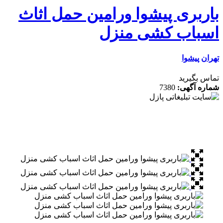
ربری پیشوا ورامین حمل اثاث
باب کشی منزل
ن
پیشوا
 بگیرید
ه آگهی:
7380