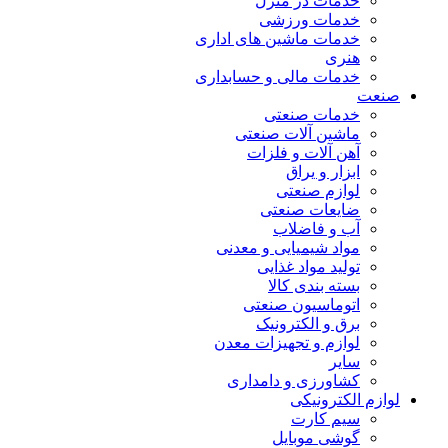
خدمات در منزل
خدمات ورزشی
خدمات ماشین های اداری
هنری
خدمات مالی و حسابداری
صنعت
خدمات صنعتی
ماشین آلات صنعتی
آهن آلات و فلزات
ابزار و یراق
لوازم صنعتی
ضایعات صنعتی
آب و فاضلاب
مواد شیمیایی و معدنی
تولید مواد غذایی
بسته بندی کالا
اتوماسیون صنعتی
برق و الکترونیک
لوازم و تجهیزات معدن
سایر
کشاورزی و دامداری
لوازم الکترونیکی
سیم کارت
گوشی موبایل