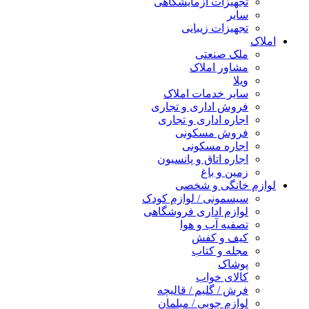
تجهیزات آزمایشگاهی
سایر
تجهیزات زیبایی
املاک
ملک صنعتی
مشاور املاک
ویلا
سایر خدمات املاک
فروش اداری و تجاری
اجاره اداری و تجاری
فروش مسکونی
اجاره مسکونی
اجاره اتاق و پانسیون
زمین و باغ
لوازم خانگی و شخصی
سیسمونی / لوازم کودک
لوازم اداری فروشگاهی
تصفیه آب و هوا
کیف و کفش
مجله و کتاب
پوشاک
کالای خواب
فرش / گلیم / قالیچه
لوازم چوبی / مبلمان