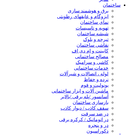
ساختمان
برق و هوشمند سازی
ایزوگام و عایقهای رطوبتی
نمای ساختمان
تهویه و تاسیسات
شیشه ساختمان
تیرچه و بلوک
نقاشی ساختمان
کابینت و ام دی اف
مصالح ساختمانی
کاشی و سرامیک
خدمات ساختمانی
لوله ، اتصالات و شیرآلات
نرده و حفاظ
یونولیت و فوم
ماشین آلات و ابزار ساختمانی
آسانسور /پله برقی /بالابر
بازسازی ساختمان
سقف کاذب / دیوار کاذب
در ضد سرقت
در اتوماتیک / کرکره برقی
در و پنجره
دکوراسیون