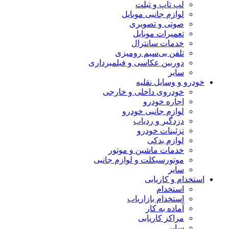
لپ تاپ و تبلت
لوازم جانبی موبایل
صوتی و تصویری
تعمیرات موبایل
خدمات سانترال
تلفن بی‌سیم رومیزی
دوربین عکاسی و فیلمبرداری
سایر
خودرو و وسایل نقلیه
خودروی داخلی و خارجی
اجاره خودرو
لوازم جانبی خودرو
دزدگیر و ردیاب
تزئینات خودرو
لوازم یدکی
خدمات ماشین و موتور
موتورسیکلت و لوازم جانبی
سایر
استخدام و کاریابی
استخدام
استخدام بازاریاب
آماده به کار
مراکز کاریابی
سایر