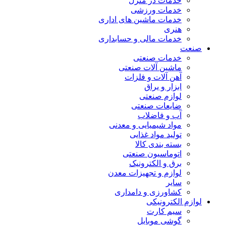
خدمات در منزل
خدمات ورزشی
خدمات ماشین های اداری
هنری
خدمات مالی و حسابداری
صنعت
خدمات صنعتی
ماشین آلات صنعتی
آهن آلات و فلزات
ابزار و یراق
لوازم صنعتی
ضایعات صنعتی
آب و فاضلاب
مواد شیمیایی و معدنی
تولید مواد غذایی
بسته بندی کالا
اتوماسیون صنعتی
برق و الکترونیک
لوازم و تجهیزات معدن
سایر
کشاورزی و دامداری
لوازم الکترونیکی
سیم کارت
گوشی موبایل