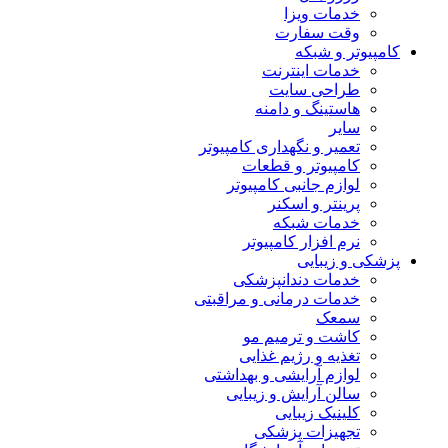
خدمات ویزا
وقت سفارت
کامپیوتر و شبکه
خدمات اینترنت
طراحی سایت
هاستینگ و دامنه
سایر
تعمیر و نگهداری کامپیوتر
کامپیوتر و قطعات
لوازم جانبی کامپیوتر
پرینتر و اسکنر
خدمات شبکه
نرم افزار کامپیوتر
پزشکی و زیبایی
خدمات دندانپزشکی
خدمات درمانی و مراقبتی
سمعک
کاشت و ترمیم مو
تغذیه و رژیم غذایی
لوازم آرایشی و بهداشتی
سالن آرایش و زیبایی
کلینیک زیبایی
تجهیزات پزشکی