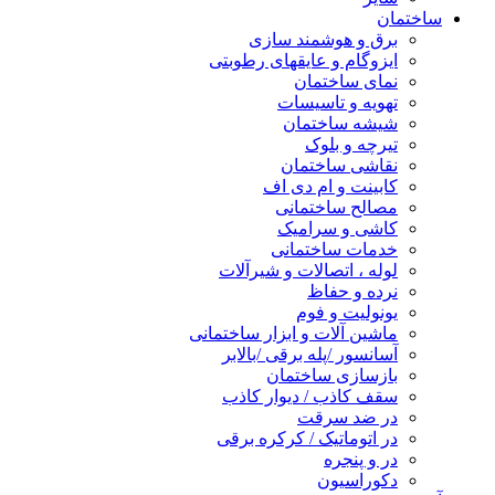
ساختمان
برق و هوشمند سازی
ایزوگام و عایقهای رطوبتی
نمای ساختمان
تهویه و تاسیسات
شیشه ساختمان
تیرچه و بلوک
نقاشی ساختمان
کابینت و ام دی اف
مصالح ساختمانی
کاشی و سرامیک
خدمات ساختمانی
لوله ، اتصالات و شیرآلات
نرده و حفاظ
یونولیت و فوم
ماشین آلات و ابزار ساختمانی
آسانسور /پله برقی /بالابر
بازسازی ساختمان
سقف کاذب / دیوار کاذب
در ضد سرقت
در اتوماتیک / کرکره برقی
در و پنجره
دکوراسیون