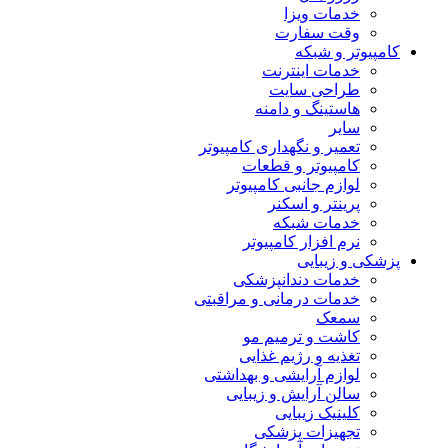
خدمات ویزا
وقت سفارت
کامپیوتر و شبکه
خدمات اینترنت
طراحی سایت
هاستینگ و دامنه
سایر
تعمیر و نگهداری کامپیوتر
کامپیوتر و قطعات
لوازم جانبی کامپیوتر
پرینتر و اسکنر
خدمات شبکه
نرم افزار کامپیوتر
پزشکی و زیبایی
خدمات دندانپزشکی
خدمات درمانی و مراقبتی
سمعک
کاشت و ترمیم مو
تغذیه و رژیم غذایی
لوازم آرایشی و بهداشتی
سالن آرایش و زیبایی
کلینیک زیبایی
تجهیزات پزشکی