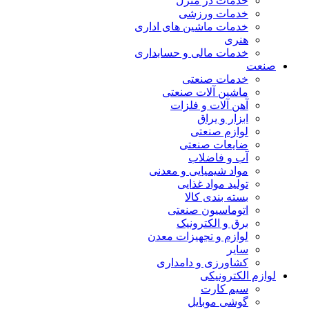
خدمات در منزل
خدمات ورزشی
خدمات ماشین های اداری
هنری
خدمات مالی و حسابداری
صنعت
خدمات صنعتی
ماشین آلات صنعتی
آهن آلات و فلزات
ابزار و یراق
لوازم صنعتی
ضایعات صنعتی
آب و فاضلاب
مواد شیمیایی و معدنی
تولید مواد غذایی
بسته بندی کالا
اتوماسیون صنعتی
برق و الکترونیک
لوازم و تجهیزات معدن
سایر
کشاورزی و دامداری
لوازم الکترونیکی
سیم کارت
گوشی موبایل