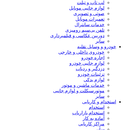
لپ تاپ و تبلت
لوازم جانبی موبایل
صوتی و تصویری
تعمیرات موبایل
خدمات سانترال
تلفن بی‌سیم رومیزی
دوربین عکاسی و فیلمبرداری
سایر
خودرو و وسایل نقلیه
خودروی داخلی و خارجی
اجاره خودرو
لوازم جانبی خودرو
دزدگیر و ردیاب
تزئینات خودرو
لوازم یدکی
خدمات ماشین و موتور
موتورسیکلت و لوازم جانبی
سایر
استخدام و کاریابی
استخدام
استخدام بازاریاب
آماده به کار
مراکز کاریابی
سایر