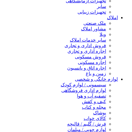
تجهیزات آزمایشگاهی
سایر
تجهیزات زیبایی
املاک
ملک صنعتی
مشاور املاک
ویلا
سایر خدمات املاک
فروش اداری و تجاری
اجاره اداری و تجاری
فروش مسکونی
اجاره مسکونی
اجاره اتاق و پانسیون
زمین و باغ
لوازم خانگی و شخصی
سیسمونی / لوازم کودک
لوازم اداری فروشگاهی
تصفیه آب و هوا
کیف و کفش
مجله و کتاب
پوشاک
کالای خواب
فرش / گلیم / قالیچه
لوازم چوبی / مبلمان