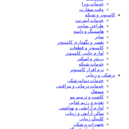
خدمات ویزا
وقت سفارت
کامپیوتر و شبکه
خدمات اینترنت
طراحی سایت
هاستینگ و دامنه
سایر
تعمیر و نگهداری کامپیوتر
کامپیوتر و قطعات
لوازم جانبی کامپیوتر
پرینتر و اسکنر
خدمات شبکه
نرم افزار کامپیوتر
پزشکی و زیبایی
خدمات دندانپزشکی
خدمات درمانی و مراقبتی
سمعک
کاشت و ترمیم مو
تغذیه و رژیم غذایی
لوازم آرایشی و بهداشتی
سالن آرایش و زیبایی
کلینیک زیبایی
تجهیزات پزشکی