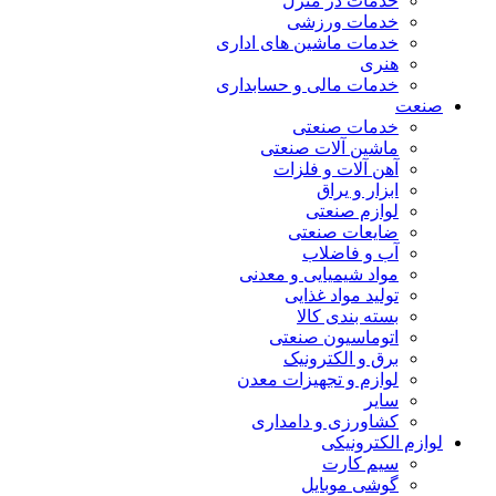
خدمات در منزل
خدمات ورزشی
خدمات ماشین های اداری
هنری
خدمات مالی و حسابداری
صنعت
خدمات صنعتی
ماشین آلات صنعتی
آهن آلات و فلزات
ابزار و یراق
لوازم صنعتی
ضایعات صنعتی
آب و فاضلاب
مواد شیمیایی و معدنی
تولید مواد غذایی
بسته بندی کالا
اتوماسیون صنعتی
برق و الکترونیک
لوازم و تجهیزات معدن
سایر
کشاورزی و دامداری
لوازم الکترونیکی
سیم کارت
گوشی موبایل