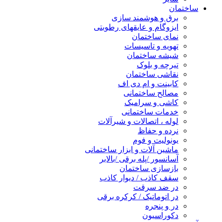
ساختمان
برق و هوشمند سازی
ایزوگام و عایقهای رطوبتی
نمای ساختمان
تهویه و تاسیسات
شیشه ساختمان
تیرچه و بلوک
نقاشی ساختمان
کابینت و ام دی اف
مصالح ساختمانی
کاشی و سرامیک
خدمات ساختمانی
لوله ، اتصالات و شیرآلات
نرده و حفاظ
یونولیت و فوم
ماشین آلات و ابزار ساختمانی
آسانسور /پله برقی /بالابر
بازسازی ساختمان
سقف کاذب / دیوار کاذب
در ضد سرقت
در اتوماتیک / کرکره برقی
در و پنجره
دکوراسیون