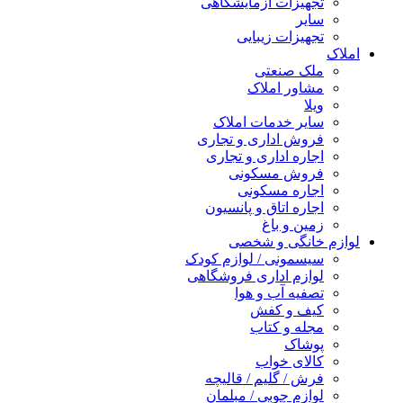
تجهیزات آزمایشگاهی
سایر
تجهیزات زیبایی
املاک
ملک صنعتی
مشاور املاک
ویلا
سایر خدمات املاک
فروش اداری و تجاری
اجاره اداری و تجاری
فروش مسکونی
اجاره مسکونی
اجاره اتاق و پانسیون
زمین و باغ
لوازم خانگی و شخصی
سیسمونی / لوازم کودک
لوازم اداری فروشگاهی
تصفیه آب و هوا
کیف و کفش
مجله و کتاب
پوشاک
کالای خواب
فرش / گلیم / قالیچه
لوازم چوبی / مبلمان