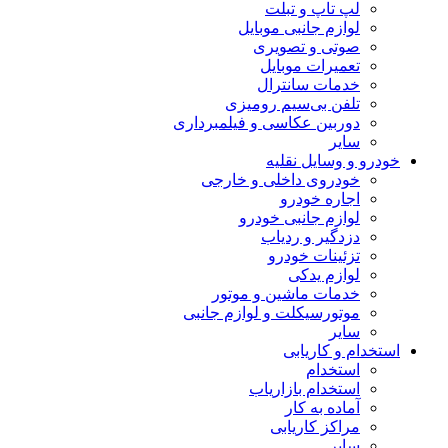
لپ تاپ و تبلت
لوازم جانبی موبایل
صوتی و تصویری
تعمیرات موبایل
خدمات سانترال
تلفن بی‌سیم رومیزی
دوربین عکاسی و فیلمبرداری
سایر
خودرو و وسایل نقلیه
خودروی داخلی و خارجی
اجاره خودرو
لوازم جانبی خودرو
دزدگیر و ردیاب
تزئینات خودرو
لوازم یدکی
خدمات ماشین و موتور
موتورسیکلت و لوازم جانبی
سایر
استخدام و کاریابی
استخدام
استخدام بازاریاب
آماده به کار
مراکز کاریابی
سایر