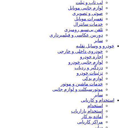
لپ تاپ و تبلت
لوازم جانبی موبایل
صوتی و تصویری
تعمیرات موبایل
خدمات سانترال
تلفن بی‌سیم رومیزی
دوربین عکاسی و فیلمبرداری
سایر
خودرو و وسایل نقلیه
خودروی داخلی و خارجی
اجاره خودرو
لوازم جانبی خودرو
دزدگیر و ردیاب
تزئینات خودرو
لوازم یدکی
خدمات ماشین و موتور
موتورسیکلت و لوازم جانبی
سایر
استخدام و کاریابی
استخدام
استخدام بازاریاب
آماده به کار
مراکز کاریابی
سایر