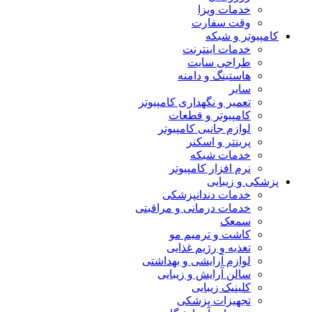
خدمات ویزا
وقت سفارت
کامپیوتر و شبکه
خدمات اینترنت
طراحی سایت
هاستینگ و دامنه
سایر
تعمیر و نگهداری کامپیوتر
کامپیوتر و قطعات
لوازم جانبی کامپیوتر
پرینتر و اسکنر
خدمات شبکه
نرم افزار کامپیوتر
پزشکی و زیبایی
خدمات دندانپزشکی
خدمات درمانی و مراقبتی
سمعک
کاشت و ترمیم مو
تغذیه و رژیم غذایی
لوازم آرایشی و بهداشتی
سالن آرایش و زیبایی
کلینیک زیبایی
تجهیزات پزشکی