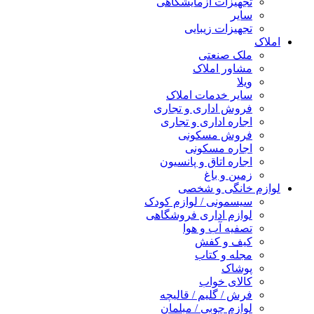
تجهیزات آزمایشگاهی
سایر
تجهیزات زیبایی
املاک
ملک صنعتی
مشاور املاک
ویلا
سایر خدمات املاک
فروش اداری و تجاری
اجاره اداری و تجاری
فروش مسکونی
اجاره مسکونی
اجاره اتاق و پانسیون
زمین و باغ
لوازم خانگی و شخصی
سیسمونی / لوازم کودک
لوازم اداری فروشگاهی
تصفیه آب و هوا
کیف و کفش
مجله و کتاب
پوشاک
کالای خواب
فرش / گلیم / قالیچه
لوازم چوبی / مبلمان