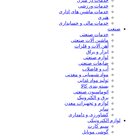
خدمات در منزل
خدمات ورزشی
خدمات ماشین های اداری
هنری
خدمات مالی و حسابداری
صنعت
خدمات صنعتی
ماشین آلات صنعتی
آهن آلات و فلزات
ابزار و یراق
لوازم صنعتی
ضایعات صنعتی
آب و فاضلاب
مواد شیمیایی و معدنی
تولید مواد غذایی
بسته بندی کالا
اتوماسیون صنعتی
برق و الکترونیک
لوازم و تجهیزات معدن
سایر
کشاورزی و دامداری
لوازم الکترونیکی
سیم کارت
گوشی موبایل