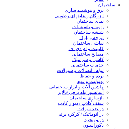
ساختمان
برق و هوشمند سازی
ایزوگام و عایقهای رطوبتی
نمای ساختمان
تهویه و تاسیسات
شیشه ساختمان
تیرچه و بلوک
نقاشی ساختمان
کابینت و ام دی اف
مصالح ساختمانی
کاشی و سرامیک
خدمات ساختمانی
لوله ، اتصالات و شیرآلات
نرده و حفاظ
یونولیت و فوم
ماشین آلات و ابزار ساختمانی
آسانسور /پله برقی /بالابر
بازسازی ساختمان
سقف کاذب / دیوار کاذب
در ضد سرقت
در اتوماتیک / کرکره برقی
در و پنجره
دکوراسیون