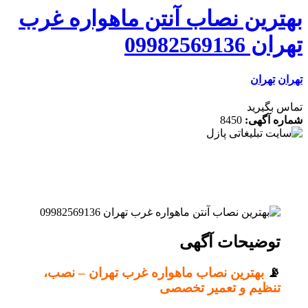
ترین نصاب آنتن ماهواره غرب
09982569136
ن
تهران
 بگیرید
ه آگهی:
8450
توضیحات آگهی
📡
بهترین نصاب ماهواره غرب تهران – نصب،
تنظیم و تعمیر تخصصی