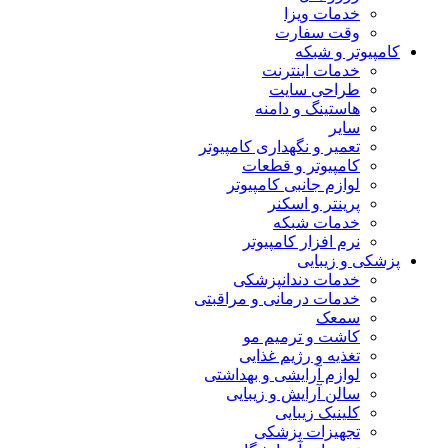
خدمات ویزا
وقت سفارت
کامپیوتر و شبکه
خدمات اینترنت
طراحی سایت
هاستینگ و دامنه
سایر
تعمیر و نگهداری کامپیوتر
کامپیوتر و قطعات
لوازم جانبی کامپیوتر
پرینتر و اسکنر
خدمات شبکه
نرم افزار کامپیوتر
پزشکی و زیبایی
خدمات دندانپزشکی
خدمات درمانی و مراقبتی
سمعک
کاشت و ترمیم مو
تغذیه و رژیم غذایی
لوازم آرایشی و بهداشتی
سالن آرایش و زیبایی
کلینیک زیبایی
تجهیزات پزشکی