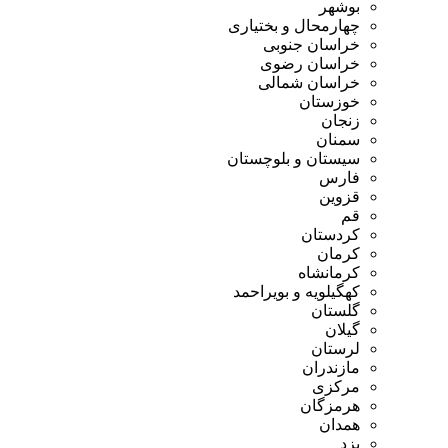
بوشهر
چهارمحال و بختیاری
خراسان جنوبی
خراسان رضوی
خراسان شمالی
خوزستان
زنجان
سمنان
سیستان و بلوچستان
فارس
قزوین
قم
کردستان
کرمان
کرمانشاه
کهگیلویه و بویراحمد
گلستان
گیلان
لرستان
مازندران
مرکزی
هرمزگان
همدان
یزد