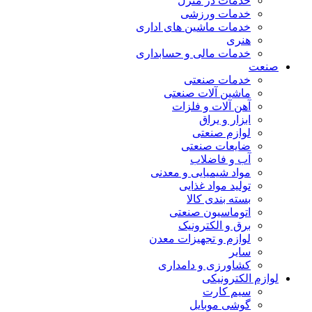
خدمات در منزل
خدمات ورزشی
خدمات ماشین های اداری
هنری
خدمات مالی و حسابداری
صنعت
خدمات صنعتی
ماشین آلات صنعتی
آهن آلات و فلزات
ابزار و یراق
لوازم صنعتی
ضایعات صنعتی
آب و فاضلاب
مواد شیمیایی و معدنی
تولید مواد غذایی
بسته بندی کالا
اتوماسیون صنعتی
برق و الکترونیک
لوازم و تجهیزات معدن
سایر
کشاورزی و دامداری
لوازم الکترونیکی
سیم کارت
گوشی موبایل