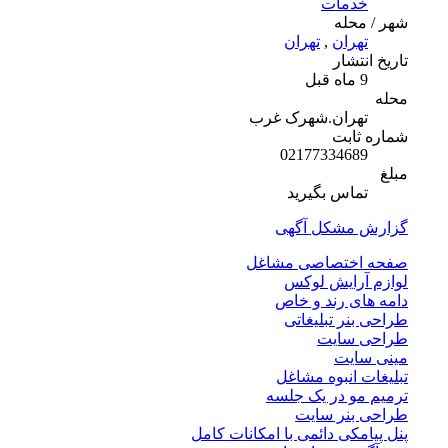
خدمات
شهر / محله
تهران
,
تهران
تاریخ انتشار
9 ماه قبل
محله
تهران.شهرک غرب
شماره ثابت
02177334689
مبلغ
تماس بگیرید
گزارش مشکل آگهی
صفحه اختصاصی مشاغل
لوازم آرایش لوکس
دامه های رند و خاص
طراحی بنر تبلیغاتی
طراحی سایت
مینی سایت
تبلیغات انبوه مشاغل
ترمیم مو در یک جلسه
طراحی بنر سایت
پنل پیامکی دائمی با امکانات کامل