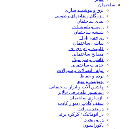
ساختمان
برق و هوشمند سازی
ایزوگام و عایقهای رطوبتی
نمای ساختمان
تهویه و تاسیسات
شیشه ساختمان
تیرچه و بلوک
نقاشی ساختمان
کابینت و ام دی اف
مصالح ساختمانی
کاشی و سرامیک
خدمات ساختمانی
لوله ، اتصالات و شیرآلات
نرده و حفاظ
یونولیت و فوم
ماشین آلات و ابزار ساختمانی
آسانسور /پله برقی /بالابر
بازسازی ساختمان
سقف کاذب / دیوار کاذب
در ضد سرقت
در اتوماتیک / کرکره برقی
در و پنجره
دکوراسیون