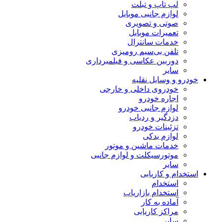
لپ تاپ و تبلت
لوازم جانبی موبایل
صوتی و تصویری
تعمیرات موبایل
خدمات سانترال
تلفن بی‌سیم رومیزی
دوربین عکاسی و فیلمبرداری
سایر
خودرو و وسایل نقلیه
خودروی داخلی و خارجی
اجاره خودرو
لوازم جانبی خودرو
دزدگیر و ردیاب
تزئینات خودرو
لوازم یدکی
خدمات ماشین و موتور
موتورسیکلت و لوازم جانبی
سایر
استخدام و کاریابی
استخدام
استخدام بازاریاب
آماده به کار
مراکز کاریابی
سایر