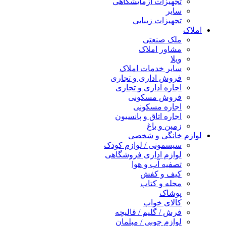
تجهیزات آزمایشگاهی
سایر
تجهیزات زیبایی
املاک
ملک صنعتی
مشاور املاک
ویلا
سایر خدمات املاک
فروش اداری و تجاری
اجاره اداری و تجاری
فروش مسکونی
اجاره مسکونی
اجاره اتاق و پانسیون
زمین و باغ
لوازم خانگی و شخصی
سیسمونی / لوازم کودک
لوازم اداری فروشگاهی
تصفیه آب و هوا
کیف و کفش
مجله و کتاب
پوشاک
کالای خواب
فرش / گلیم / قالیچه
لوازم چوبی / مبلمان