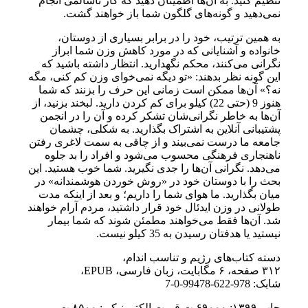
تنظیم کنید. به آن‌ها اطمینان دهید که کار ناسالمی انجام
نمی‌دهید و گونه‌های گلگون شما باز خواهند گشت.
به همین ترتیب، خود را در برابر بسیاری از دوستان،
خانواده و آشنایانی که در مورد کاهش وزن شما ابراز
نگرانی می‌کنند، محکم نگهدارید. انتظار داشته باشید که
این ‌گونه نظر بدهند: «تو دیگه نمی‌خوای وزن کم کنی، مگه
نه؟» آن‌ها ممکن است زمانی این حرف را بزنند که شما
هنوز 9 (حتی 22) کیلو برای کم کردن دارید. لبخند بزنید، از
آن‌ها به خاطر نگرانی‌شان تشکر کرده و آن را در انجمن
پشتیبانی آنلاین به اشتراک بگذارید. به شکلی، چشمان
جامعه ما درست نمی‌بیند و از چاقی به سمت لاغری رفتن
ناهنجاری فرهنگی محسوب می‌شود و افراد را بد جلوه
می‌دهد. نگرانی آن‌ها را جدی نگیرید. شما خوب هستید. این
بحث را با دوستان خود در «روش خوردن هوشمندانه» در
میان بگذارید. ما هوای شما را داریم؛ و بعد از اینکه مدت
طولانی در وزن ایدئال خود قرار داشتید، مردم آرام خواهند
شد. آن‌ها فقط می‌خواهند مطمئن شوند که شما بیمار
نیستید یا هدفتان رسیدن به 35 کیلو نیست.
دسته کتاب‌های رژیم و تناسب اندام،
۳۱۲ صفحه، ۶ مگابایت، زبان فارسی، EPUB،
شابک: 978-622-99478-0-7
چاپ ۱۳۹۹: ۶۹۰۰۰ ت قیمت الکترونیکی: ۸۵۰۰ ت –