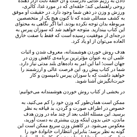
دادن به رژیم غذایی نادرست و آن حلقۀ ثابت آزار دهنده
روحی راهنمایی کند؛ حلقه‌ای که در مورد غذا، کالری،
ورزش و وزن در ذهن شما وجود دارد. در حقیقت او موفق
به کشف مسائلی شده که تا کنون هیچ یک از متخصصین
مربوطه بدان توجه نکرده بودند. اما اگر نگاهی به محتوای
این کتاب بیندازید. متوجه خواهید شد که سوزان پیرس به
درجه‌ای از موفقیت رسیده است که فقط با صفت خارق
العاده می‌توان از او یاد کرد.
هدف روش خوردن هوشمندانه، معروف شدن و اثبات
علمی آن به‌ عنوان مؤثرترین برنامه‌ی کاهش وزن در
جهان است؛ اما این امر به داده‌های بلند مدتی نیاز دارد.
شما در کتاب پیش رو، این فرصت عالی و ارزشمند را
خواهید داشت که با سوزان پیرس تامپسون و کار
حیرت‌انگیزش آشنا شوید.
در بخشی از کتاب روش خوردن هوشمندانه می‌خوانیم:
ممکن است همان‌طور که وزن خود را کم می‌کنید، به
‌خصوص در اطراف صورت و گردن، بد قیافه به نظر
برسید. این مسئله اغلب بعد از چند ماه در وزن هدف
ماندن، حتی بدون اینکه وزن بیشتری به دست آورید،
معکوس می‌شود. در کاهش وزن سریع ممکن است این‌
گونه به نظر برسد؛ بنابراین انتظارات خانوادۀ خود را