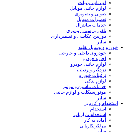
لپ تاپ و تبلت
لوازم جانبی موبایل
صوتی و تصویری
تعمیرات موبایل
خدمات سانترال
تلفن بی‌سیم رومیزی
دوربین عکاسی و فیلمبرداری
سایر
خودرو و وسایل نقلیه
خودروی داخلی و خارجی
اجاره خودرو
لوازم جانبی خودرو
دزدگیر و ردیاب
تزئینات خودرو
لوازم یدکی
خدمات ماشین و موتور
موتورسیکلت و لوازم جانبی
سایر
استخدام و کاریابی
استخدام
استخدام بازاریاب
آماده به کار
مراکز کاریابی
سایر