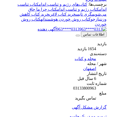
برچسب‌ها:
کتاب‌های رژیم و تناسب اندام
کتاب‌ تناسب
اندام
کتاب‌ رژیم و تناسب اندام
کتاب چرا ما چاق
می‌شویم
گری تابس
خرید کتاب لاغری
خرید کتاب کاهش
وزن
نیازجو
کتاب روش خوردن هوشمندانه
کتاب روش
خوردن
0313****963
آگهی دهنده
اطلاعات تماس
بازدید
1654 بازدید
دسته‌بندی
مجله و کتاب
شهر / محله
اصفهان
تاریخ انتشار
6 سال قبل
شماره ثابت
03133800963
مبلغ
تماس بگیرید
گزارش مشکل آگهی
ترمیم مو در یک جلسه