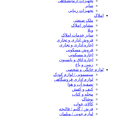
تجهیزات آزمایشگاهی
سایر
تجهیزات زیبایی
املاک
ملک صنعتی
مشاور املاک
ویلا
سایر خدمات املاک
فروش اداری و تجاری
اجاره اداری و تجاری
فروش مسکونی
اجاره مسکونی
اجاره اتاق و پانسیون
زمین و باغ
لوازم خانگی و شخصی
سیسمونی / لوازم کودک
لوازم اداری فروشگاهی
تصفیه آب و هوا
کیف و کفش
مجله و کتاب
پوشاک
کالای خواب
فرش / گلیم / قالیچه
لوازم چوبی / مبلمان