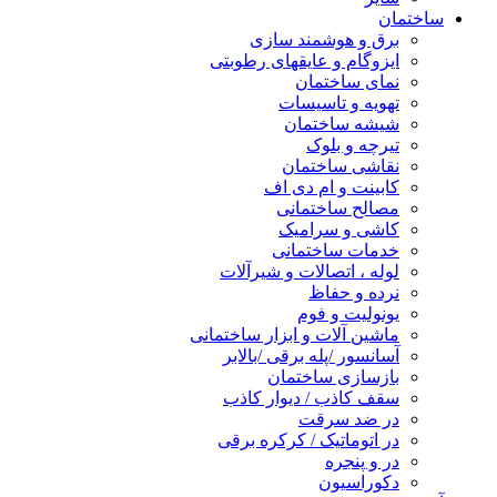
ساختمان
برق و هوشمند سازی
ایزوگام و عایقهای رطوبتی
نمای ساختمان
تهویه و تاسیسات
شیشه ساختمان
تیرچه و بلوک
نقاشی ساختمان
کابینت و ام دی اف
مصالح ساختمانی
کاشی و سرامیک
خدمات ساختمانی
لوله ، اتصالات و شیرآلات
نرده و حفاظ
یونولیت و فوم
ماشین آلات و ابزار ساختمانی
آسانسور /پله برقی /بالابر
بازسازی ساختمان
سقف کاذب / دیوار کاذب
در ضد سرقت
در اتوماتیک / کرکره برقی
در و پنجره
دکوراسیون