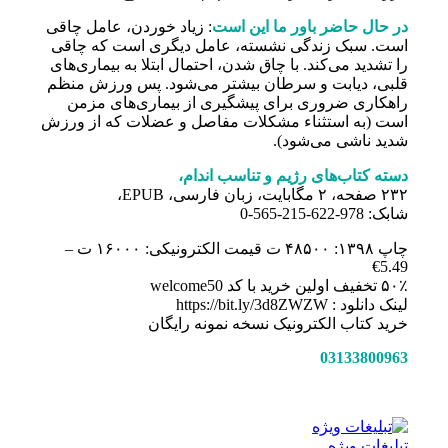
در حال حاضر باور ما این است
: زیاد خوردن، عامل چاقی
است. سبک زندگی نشسته، عامل دیگری است که چاقی
را تشدید می‌کند. با چاق شدن، احتمال ابتلا به بیماری‌های
قلبی، دیابت و سرطان بیشتر می‌شود. پس ورزش منظم
راهکاری ضروری برای پیشگیری از بیماری‌های مزمن
است (به‌ استثناء مشکلات مفاصل و عضلات که از ورزش
شدید ناشی می‌شود).
دسته کتاب‌های رژیم و تناسب اندام،
۲۳۲ صفحه، ۲ مگابایت، زبان فارسی، EPUB،
شابک: 978-622-215-565-0
چاپ ۱۳۹۸: ۴۸۵۰۰ ت قیمت الکترونیکی: ۱۶۰۰۰ ت –
5.49€
۵۰٪ تخفیف اولین خرید با کد welcome50
لینک دانلود : https://bit.ly/3d8ZWZW
خرید کتاب الکترونیک نسخه نمونه رایگان
03133800963
تبلیغات ویژه