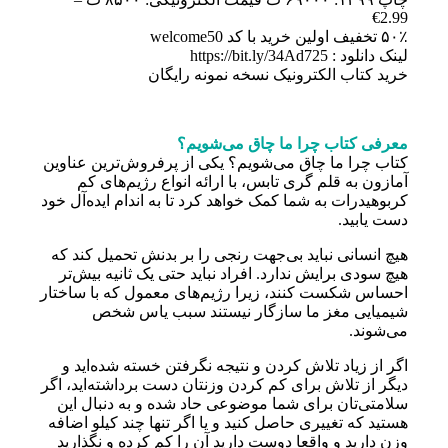
2.99€
۵۰٪ تخفیف اولین خرید با کد welcome50
لینک دانلود : https://bit.ly/34Ad725
خرید کتاب الکترونیک نسخه نمونه رایگان
معرفی کتاب چرا ما چاق می‌شویم؟
کتاب چرا ما چاق می‌شویم؟ یکی از پرفروش‌ترین عناوین
آمازون به قلم گری تابس، با ارائه انواع رژیم‌های کم‌
کربوهیدرات به شما کمک خواهد کرد تا به اندام ایده‌آل خود
دست یابید.
هیچ‌ انسانی نباید بی‌جهت رنجی را بر بدنش تحمیل کند که
هیچ سودی برایش ندارد. افراد نباید حتی یک ثانیه بیش‌تر
احساس شکست کنند، زیرا رژیم‌های معمول که با ساختار
شیمیایی مغز ما سازگار نیستند سبب یاس شخص
می‌شوند.
اگر از زیاد تلاش کردن و نتیجه نگرفتن خسته شده‌اید و
دیگر از تلاش برای کم کردن وزنتان دست برداشته‌اید، اگر
سلامتی‌تان برای شما موضوعی حاد شده و به دنبال این
هستید که تغییری حاصل کنید و یا اگر تنها چند کیلو اضافه‌
وزن دارید و واقعا دوست دارید آن را کم کرده و نگذارید