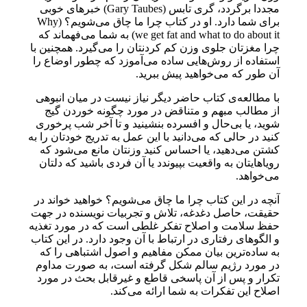
مجددا برگردد، گری تابس (Gary Taubes) خبرهای خوبی
برای شما دارد. او در کتاب چرا ما چاق می‌شویم؟ (Why
we get fat and what to do about it) به شما می‌فهماند که
چرا مغزتان جلوی وزن کم کردنتان را می‌گیرد. همچنین با
استفاده از روش‌هایی ساده‌ می‌آموزد که چطور اوضاع را
آن طور که می‌خواهید پیش ببرید.
با مطالعه‌ی کتاب حاضر دیگر نیاز نیست در میان انبوهی
از مطالب مبهم و متناقض در مورد چگونه خوردن گیج
شوید، یا بی‌حال و افسرده بنشینید و تا آخر شب پرخوری
کنید در حالی‌ که می‌دانید با این عمل به‌ تدریج خودتان را به
کشتن می‌دهید، یا احساس کنید وزنتان مانع می‌شود که
رویاهایتان به واقعیت بپیوندد یا آن‌ فردی باشید که دلتان
می‌خواهد.
آنچه در این کتاب چرا ما چاق می‌شویم؟ خواهید خواند در
حقیقت، حاصل دغدغه، تلاش و تجربیات نویسنده در جهت
حفظ سلامت و اصلاح تفکر غلطی است که در مورد تغذیه
و الگوهای رفتاری در ارتباط با آن وجود دارد. در این کتاب
به ساده‌ترین بیان ممکن مفاهیم و اصول اشتباهی را که
در مورد رژیم سالم شکل‌ گرفته است، به‌ صورت مداوم
تکرار و پس‌ از آن پاسخی قاطع و غیرقابل بحث در مورد
اصلاح این تفکرات به شما ارائه می‌کند.