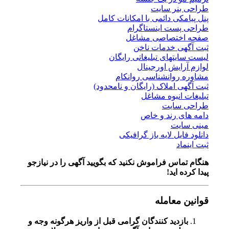
طراحی بنر سایت
پنل پیامکی دائمی با امکانات کامل
طراحی پست اینستاگرام
صفحه اختصاصی مشاغل
ثبت آگهی خدمات ناخن
لیست سایتهای تبلیغاتی رایگان
لوازم آرایش اورجینال
مشاوره روانشناسی روانکام
ثبت آگهی املاک (رایگان و نامحدود)
تبلیغات انبوه مشاغل
طراحی سایت
دامه های رند و خاص
مینی سایت
دانلود فایل لایه باز گرافیکی
ثبت اینماد
هنگام تماس فراموش نکنید که بگویید آگهی را در
نیازجو
پیدا کرده اید!
قوانین معامله
بازدید کنندگان گرامی قبل از واریز هرگونه وجه و