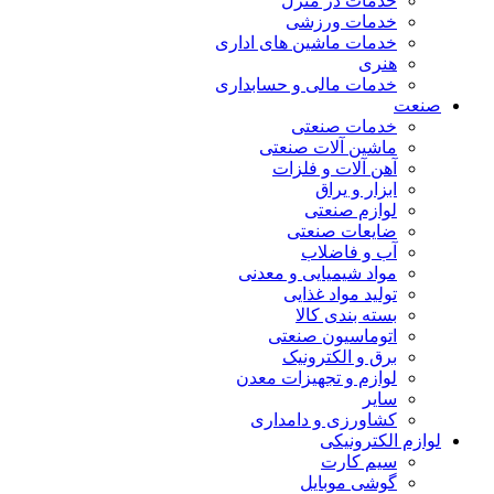
خدمات در منزل
خدمات ورزشی
خدمات ماشین های اداری
هنری
خدمات مالی و حسابداری
صنعت
خدمات صنعتی
ماشین آلات صنعتی
آهن آلات و فلزات
ابزار و یراق
لوازم صنعتی
ضایعات صنعتی
آب و فاضلاب
مواد شیمیایی و معدنی
تولید مواد غذایی
بسته بندی کالا
اتوماسیون صنعتی
برق و الکترونیک
لوازم و تجهیزات معدن
سایر
کشاورزی و دامداری
لوازم الکترونیکی
سیم کارت
گوشی موبایل