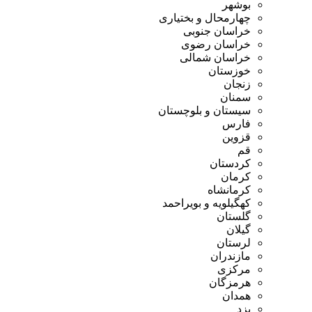
بوشهر
چهارمحال و بختیاری
خراسان جنوبی
خراسان رضوی
خراسان شمالی
خوزستان
زنجان
سمنان
سیستان و بلوچستان
فارس
قزوین
قم
کردستان
کرمان
کرمانشاه
کهگیلویه و بویراحمد
گلستان
گیلان
لرستان
مازندران
مرکزی
هرمزگان
همدان
یزد