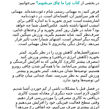
در بخشی از
کتاب چرا ما چاق می‌شویم؟
می‌خوانیم:
فرض کنید، به مهمانی رسمی شام دعوت‌شده‌اید. مهمانی
که هنر سرآشپز آن، افسانه‌ای است. در دعوت‌نامه
اشاره‌شده است: چیزی نخورید تا به‌ اندازه کافی برای
امشب اشتها داشته باشید. عکس‌العمل شما چه خواهد
بود؟ شاید در طول روز کمتر بخورید و از وعدهای غذایی،
صرف‌نظر کنید. شاید تصمیم بگیرید، ورزش سنگین کنید.
گزینه دیگر استخر است، اشتهای شمارا تحت تأثیر قرار
می‌دهد. راه‌حل دیگر، پیاده‌روی تا محل مهمانی است.
دستورالعمل‌های کاهش وزن را در نظر بگیرید. کمتر
بخورید (کاهش انرژی دریافتی) و بیشتر ورزش کنید
(مصرف بیشتر کالری). کارهایی که به افزایش گرسنگی و
اشتهای بیشتر می‌انجامد. ما با همه‌گیر شدن چاقی روبرو
هستیم. توصیه‌ها نشان می‌دهند، کمتر بخوریم و بیشتر
ورزش کنیم. به نظر می‌رسد، تضاد چندانی میان چاقی و
این توصیه‌ها وجود ندارد.
در فصل قبل با مشکلات ناشی از کم خوردن آشنا شدیم.
اکنون لازم است جنبه دیگری از معادله نسبت کالری
دریافتی به کالری مصرفی را موردبررسی قرار دهیم.
وقتی سطح فعالیت فیزیکی خود را افزایش می‌دهیم و
انرژی بیشتری صرف می‌کنیم، چه اتفاقی رخ می‌دهد؟