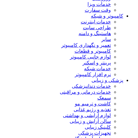
خدمات ویزا
وقت سفارت
کامپیوتر و شبکه
خدمات اینترنت
طراحی سایت
هاستینگ و دامنه
سایر
تعمیر و نگهداری کامپیوتر
کامپیوتر و قطعات
لوازم جانبی کامپیوتر
پرینتر و اسکنر
خدمات شبکه
نرم افزار کامپیوتر
پزشکی و زیبایی
خدمات دندانپزشکی
خدمات درمانی و مراقبتی
سمعک
کاشت و ترمیم مو
تغذیه و رژیم غذایی
لوازم آرایشی و بهداشتی
سالن آرایش و زیبایی
کلینیک زیبایی
تجهیزات پزشکی