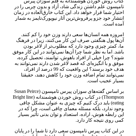
کتاب روش خوردن هوشمندانه به قلم سوزان پیرس
تامپسون علم داشتن زندگی شاد، آزاد و بدون چربی را در
اختیار شما قرار خواهد داد. این کتاب خارق‌العاده در زمان
انتشار خود جزو پرفروش‌ترین آثار نیویورک‌تایمز به شمار
آمده است.
امروزه همه انسان‌ها سعی دارند وزن خود را کم کنند.
آن‌ها پول هنگفتی صرف این کار می‌کنند، زیرا در فرهنگ
ما، کمتر چیزی وجود دارد که مطلوب‌تر از لاغر بودن
باشد. اما به نظر شما چرا آن‌ها نمی‌توانند در این کار موفق
شوند؟ چرا خیلی از افراد باهوش، توانمند، تحصیل کرده،
موفق و با انگیزه‌ای که قصد لاغر شدن دارند نمی‌توانند به
هدف خود برسند؟ این واقعیت که 99 درصد از افراد،
نمی‌توانند تمام اضافه وزن خود را کاهش دهند، حقیقتا
بسیار عجیب است.
بر اساس گفته‌های سوزان پیرس تامپسون (Susan Peirce
Thompson) در کتاب روش خوردن هوشمندانه (Bright line
eating) باید درک کنیم که چیزی به عنوان مشکل چاقی
وجود ندارد، بلکه مسئله معمای چاقی است، چرا که در
این رابطه هوش، اراده، استعداد و توان بدنی تأثیر بسیار
کمی روی نتیجه کار دارد.
در این کتاب پیرس تامپسون سعی دارد تا شما را در پایان