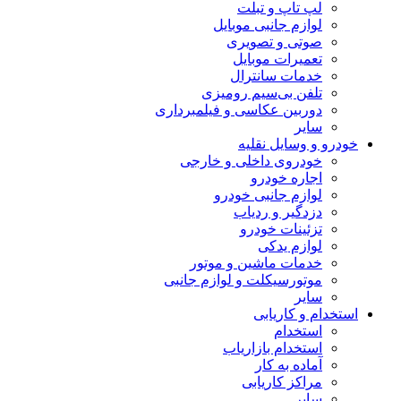
لپ تاپ و تبلت
لوازم جانبی موبایل
صوتی و تصویری
تعمیرات موبایل
خدمات سانترال
تلفن بی‌سیم رومیزی
دوربین عکاسی و فیلمبرداری
سایر
خودرو و وسایل نقلیه
خودروی داخلی و خارجی
اجاره خودرو
لوازم جانبی خودرو
دزدگیر و ردیاب
تزئینات خودرو
لوازم یدکی
خدمات ماشین و موتور
موتورسیکلت و لوازم جانبی
سایر
استخدام و کاریابی
استخدام
استخدام بازاریاب
آماده به کار
مراکز کاریابی
سایر