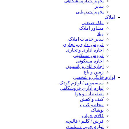
تجهیزات آزمایشگاهی
سایر
تجهیزات زیبایی
املاک
ملک صنعتی
مشاور املاک
ویلا
سایر خدمات املاک
فروش اداری و تجاری
اجاره اداری و تجاری
فروش مسکونی
اجاره مسکونی
اجاره اتاق و پانسیون
زمین و باغ
لوازم خانگی و شخصی
سیسمونی / لوازم کودک
لوازم اداری فروشگاهی
تصفیه آب و هوا
کیف و کفش
مجله و کتاب
پوشاک
کالای خواب
فرش / گلیم / قالیچه
لوازم چوبی / مبلمان