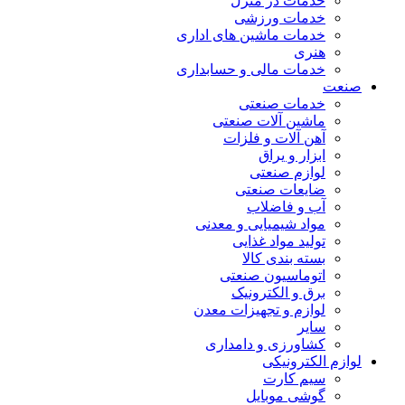
خدمات در منزل
خدمات ورزشی
خدمات ماشین های اداری
هنری
خدمات مالی و حسابداری
صنعت
خدمات صنعتی
ماشین آلات صنعتی
آهن آلات و فلزات
ابزار و یراق
لوازم صنعتی
ضایعات صنعتی
آب و فاضلاب
مواد شیمیایی و معدنی
تولید مواد غذایی
بسته بندی کالا
اتوماسیون صنعتی
برق و الکترونیک
لوازم و تجهیزات معدن
سایر
کشاورزی و دامداری
لوازم الکترونیکی
سیم کارت
گوشی موبایل