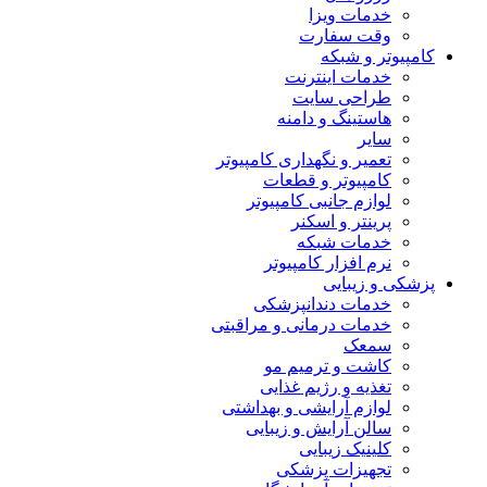
خدمات ویزا
وقت سفارت
کامپیوتر و شبکه
خدمات اینترنت
طراحی سایت
هاستینگ و دامنه
سایر
تعمیر و نگهداری کامپیوتر
کامپیوتر و قطعات
لوازم جانبی کامپیوتر
پرینتر و اسکنر
خدمات شبکه
نرم افزار کامپیوتر
پزشکی و زیبایی
خدمات دندانپزشکی
خدمات درمانی و مراقبتی
سمعک
کاشت و ترمیم مو
تغذیه و رژیم غذایی
لوازم آرایشی و بهداشتی
سالن آرایش و زیبایی
کلینیک زیبایی
تجهیزات پزشکی