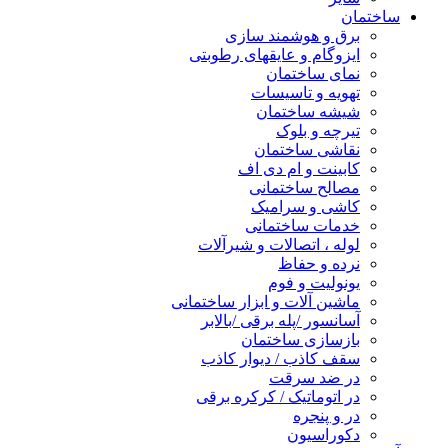
ساختمان
برق و هوشمند سازی
ایزوگام و عایقهای رطوبتی
نمای ساختمان
تهویه و تاسیسات
شیشه ساختمان
تیرچه و بلوک
نقاشی ساختمان
کابینت و ام دی اف
مصالح ساختمانی
کاشی و سرامیک
خدمات ساختمانی
لوله ، اتصالات و شیرآلات
نرده و حفاظ
یونولیت و فوم
ماشین آلات و ابزار ساختمانی
آسانسور /پله برقی /بالابر
بازسازی ساختمان
سقف کاذب / دیوار کاذب
در ضد سرقت
در اتوماتیک / کرکره برقی
در و پنجره
دکوراسیون