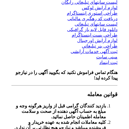
لیست سایتهای تبلیغاتی رایگان
لوازم آرایش لوکس
طراحی استوری اینستاگرام
دریافت کد رهگیری مالیاتی
لیست سایتهای تبلیغاتی
دانلود فایل لایه باز گرافیکی
طراحی پست اینستاگرام
لوازم آرایش اورجینال
طراحی بنر تبلیغاتی
ثبت آگهی خدمات آرایشی
مینی سایت
ثبت اینماد
هنگام تماس فراموش نکنید که بگویید آگهی را در
نیازجو
پیدا کرده اید!
قوانین معامله
بازدید کنندگان گرامی قبل از واریز هرگونه وجه و
مبلغ به حساب آگهی دهنده از صحت و سلامت
معامله اطمینان حاصل نمائید.
کلیه معاملات انجام شده به عهده خریدار و
فروشنده میباشد و نیازجو هیچ نظارتی بر آن ندارد.