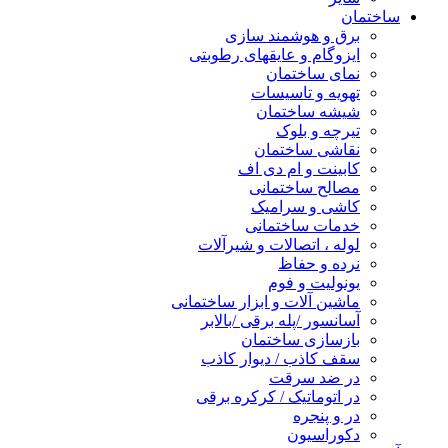
ساختمان
برق و هوشمند سازی
ایزوگام و عایقهای رطوبتی
نمای ساختمان
تهویه و تاسیسات
شیشه ساختمان
تیرچه و بلوک
نقاشی ساختمان
کابینت و ام دی اف
مصالح ساختمانی
کاشی و سرامیک
خدمات ساختمانی
لوله ، اتصالات و شیرآلات
نرده و حفاظ
یونولیت و فوم
ماشین آلات و ابزار ساختمانی
آسانسور /پله برقی /بالابر
بازسازی ساختمان
سقف کاذب / دیوار کاذب
در ضد سرقت
در اتوماتیک / کرکره برقی
در و پنجره
دکوراسیون