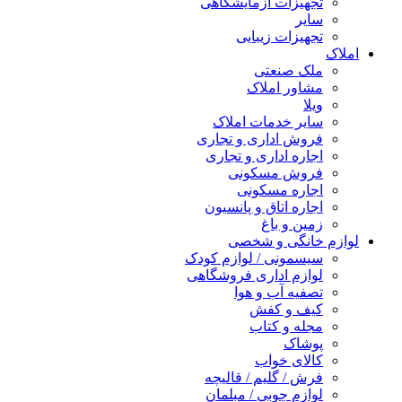
تجهیزات آزمایشگاهی
سایر
تجهیزات زیبایی
املاک
ملک صنعتی
مشاور املاک
ویلا
سایر خدمات املاک
فروش اداری و تجاری
اجاره اداری و تجاری
فروش مسکونی
اجاره مسکونی
اجاره اتاق و پانسیون
زمین و باغ
لوازم خانگی و شخصی
سیسمونی / لوازم کودک
لوازم اداری فروشگاهی
تصفیه آب و هوا
کیف و کفش
مجله و کتاب
پوشاک
کالای خواب
فرش / گلیم / قالیچه
لوازم چوبی / مبلمان