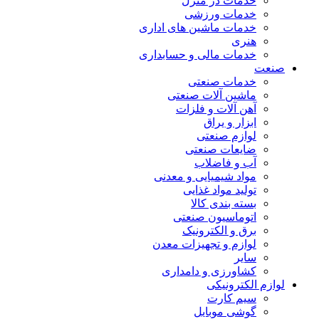
خدمات در منزل
خدمات ورزشی
خدمات ماشین های اداری
هنری
خدمات مالی و حسابداری
صنعت
خدمات صنعتی
ماشین آلات صنعتی
آهن آلات و فلزات
ابزار و یراق
لوازم صنعتی
ضایعات صنعتی
آب و فاضلاب
مواد شیمیایی و معدنی
تولید مواد غذایی
بسته بندی کالا
اتوماسیون صنعتی
برق و الکترونیک
لوازم و تجهیزات معدن
سایر
کشاورزی و دامداری
لوازم الکترونیکی
سیم کارت
گوشی موبایل