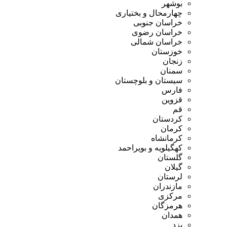
بوشهر
چهارمحال و بختیاری
خراسان جنوبی
خراسان رضوی
خراسان شمالی
خوزستان
زنجان
سمنان
سیستان و بلوچستان
فارس
قزوین
قم
کردستان
کرمان
کرمانشاه
کهگیلویه و بویراحمد
گلستان
گیلان
لرستان
مازندران
مرکزی
هرمزگان
همدان
یزد