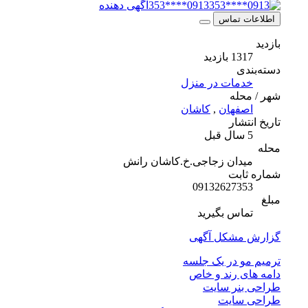
0913****353
آگهی دهنده
اطلاعات تماس
بازدید
1317 بازدید
دسته‌بندی
خدمات در منزل
شهر / محله
اصفهان
,
کاشان
تاریخ انتشار
5 سال قبل
محله
میدان زجاجی.خ.کاشان رانش
شماره ثابت
09132627353
مبلغ
تماس بگیرید
گزارش مشکل آگهی
ترمیم مو در یک جلسه
دامه های رند و خاص
طراحی بنر سایت
طراحی سایت