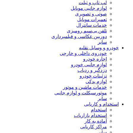
لپ تاپ و تبلت
لوازم جانبی موبایل
صوتی و تصویری
تعمیرات موبایل
خدمات سانترال
تلفن بی‌سیم رومیزی
دوربین عکاسی و فیلمبرداری
سایر
خودرو و وسایل نقلیه
خودروی داخلی و خارجی
اجاره خودرو
لوازم جانبی خودرو
دزدگیر و ردیاب
تزئینات خودرو
لوازم یدکی
خدمات ماشین و موتور
موتورسیکلت و لوازم جانبی
سایر
استخدام و کاریابی
استخدام
استخدام بازاریاب
آماده به کار
مراکز کاریابی
سایر