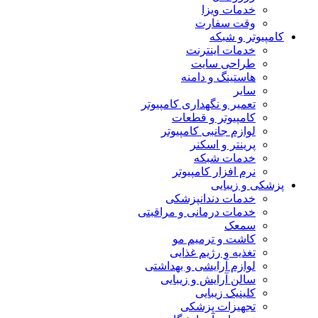
خدمات ویزا
وقت سفارت
کامپیوتر و شبکه
خدمات اینترنت
طراحی سایت
هاستینگ و دامنه
سایر
تعمیر و نگهداری کامپیوتر
کامپیوتر و قطعات
لوازم جانبی کامپیوتر
پرینتر و اسکنر
خدمات شبکه
نرم افزار کامپیوتر
پزشکی و زیبایی
خدمات دندانپزشکی
خدمات درمانی و مراقبتی
سمعک
کاشت و ترمیم مو
تغذیه و رژیم غذایی
لوازم آرایشی و بهداشتی
سالن آرایش و زیبایی
کلینیک زیبایی
تجهیزات پزشکی