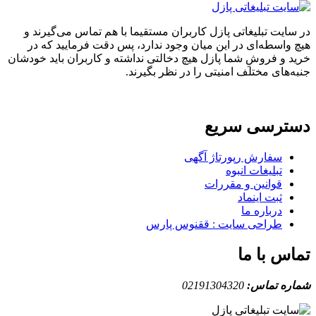
ایت تبلیغاتی پازل کاربران مستقیما با هم تماس می‌گیرند و
واسطه‌ای در این میان وجود ندارد، پس دقت فرمایید که در
 و فروشِ شما پازل هیچ دخالتی نداشته و کاربران باید خودشان
های مختلف امنیتی را در نظر بگیرند.
ترسی سریع
سفارش رپورتاژ آگهی
تبلیغات انبوه
قوانین و مقررات
ثبت اینماد
درباره ما
طراحی سایت : ققنوس پارس
س با ما
ه تماس:
02191304320