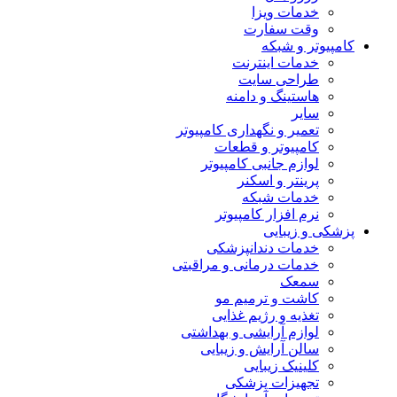
خدمات ویزا
وقت سفارت
کامپیوتر و شبکه
خدمات اینترنت
طراحی سایت
هاستینگ و دامنه
سایر
تعمیر و نگهداری کامپیوتر
کامپیوتر و قطعات
لوازم جانبی کامپیوتر
پرینتر و اسکنر
خدمات شبکه
نرم افزار کامپیوتر
پزشکی و زیبایی
خدمات دندانپزشکی
خدمات درمانی و مراقبتی
سمعک
کاشت و ترمیم مو
تغذیه و رژیم غذایی
لوازم آرایشی و بهداشتی
سالن آرایش و زیبایی
کلینیک زیبایی
تجهیزات پزشکی