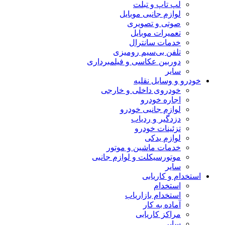
لپ تاپ و تبلت
لوازم جانبی موبایل
صوتی و تصویری
تعمیرات موبایل
خدمات سانترال
تلفن بی‌سیم رومیزی
دوربین عکاسی و فیلمبرداری
سایر
خودرو و وسایل نقلیه
خودروی داخلی و خارجی
اجاره خودرو
لوازم جانبی خودرو
دزدگیر و ردیاب
تزئینات خودرو
لوازم یدکی
خدمات ماشین و موتور
موتورسیکلت و لوازم جانبی
سایر
استخدام و کاریابی
استخدام
استخدام بازاریاب
آماده به کار
مراکز کاریابی
سایر