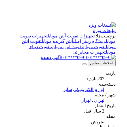
تبلیغات ویژه
برچسب‌ها:
تجهیزات تقویت آنتن موبایل
تجهیزات تقویت
موبایل
دستگاه رپیتر اصلی
آنتن گیرنده موبایل
تقویت آنتن
موبایل
تقویت موبایل
تقویت آنتن موبایلی
تقویت دیتای
موبایل
تجهیزات مخابراتی
0991****001
آگهی دهنده
اطلاعات تماس
بازدید
207 بازدید
دسته‌بندی
لوازم الکترونیکی
سایر
شهر / محله
تهران
,
تهران
تاریخ انتشار
2 سال قبل
محله
تجریش