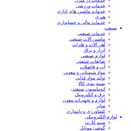
خدمات در منزل
خدمات ورزشی
خدمات ماشین های اداری
هنری
خدمات مالی و حسابداری
صنعت
خدمات صنعتی
ماشین آلات صنعتی
آهن آلات و فلزات
ابزار و یراق
لوازم صنعتی
ضایعات صنعتی
آب و فاضلاب
مواد شیمیایی و معدنی
تولید مواد غذایی
بسته بندی کالا
اتوماسیون صنعتی
برق و الکترونیک
لوازم و تجهیزات معدن
سایر
کشاورزی و دامداری
لوازم الکترونیکی
سیم کارت
گوشی موبایل