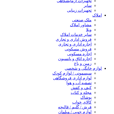
تجهیزات آزمایشگاهی
سایر
تجهیزات زیبایی
املاک
ملک صنعتی
مشاور املاک
ویلا
سایر خدمات املاک
فروش اداری و تجاری
اجاره اداری و تجاری
فروش مسکونی
اجاره مسکونی
اجاره اتاق و پانسیون
زمین و باغ
لوازم خانگی و شخصی
سیسمونی / لوازم کودک
لوازم اداری فروشگاهی
تصفیه آب و هوا
کیف و کفش
مجله و کتاب
پوشاک
کالای خواب
فرش / گلیم / قالیچه
لوازم چوبی / مبلمان