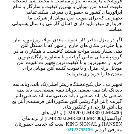
فروشگاه ما بسته به نیاز و متناسب با محیط شما دستگاه
تقویت کننده آنتن موبایل با بهترین کیفیت و سازگار با تمام
اپراتورهای کشور به حضورتان معرفی میکند.تمامی
تجهیزاتی که برای تقویت آنتن موبایل از شرکت ما
خریداری میفرمایید دارای 1سال گارانتی و 5سال پشتیبانی
میباشد.
اگر در منزل، دفتر کار، سوله، معدن ،ویلا، زیرزمین، انبار
و یا حتی در مکان های خارج از شهر که با مشکل آنتن
دهی بسیار شدید مواجه هستید کافیست با همکاران ما در
گروه پشتیبانی تماس گرفته و با مشاوره رایگان بهترین
خرید از معتبرترین و با کیفیت ترین تجهیزات تقویت آنتن
موبایل برای منزل و یا تقویت کننده آنتن موبایل برای
معدن ها را خریداری بفرمایید.
تجهیزات داخل پکیج:دستگاه رپیتر اصلی(تک باند،دوباند،سه
باند،تک باند نیمه صنعتی،دوباند نیمه صنعتی،سه باند نیمه
صنعتی،تک باند صنعتی،د.باند صنعتی،سه باند صنعتی) آنتن
گیرنده (انتن لوگاریتمی،انتن سکتور) انتن فرستنده( آنتن پچ
پنل،آنتن قارچی) و کانکتور های
(LMR200,LMR300,LMR400) و کابل های
کواکسیال(LMR200,LMR300,LMR400) از برند های
HANSEN و KING SIGNAL است که خدمت حضورتان
معرفی کردیم.
02122755156