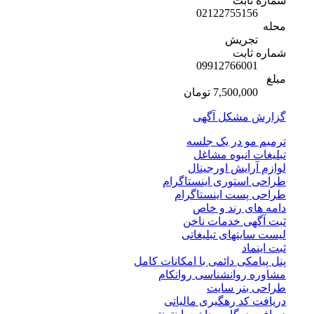
شماره ثابت
02122755156
محله
تجریش
شماره ثابت
09912766001
مبلغ
7,500,000 تومان
گزارش مشکل آگهی
ترمیم مو در یک جلسه
تبلیغات انبوه مشاغل
لوازم آرایش اورجینال
طراحی استوری اینستاگرام
طراحی پست اینستاگرام
دامه های رند و خاص
ثبت آگهی خدمات ناخن
لیست سایتهای تبلیغاتی
ثبت اینماد
پنل پیامکی دائمی با امکانات کامل
مشاوره روانشناسی روانکام
طراحی بنر سایت
دریافت کد رهگیری مالیاتی