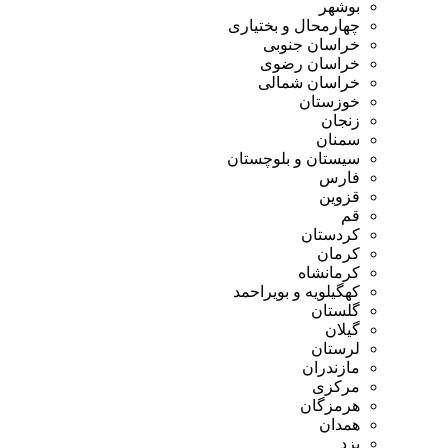
بوشهر
چهارمحال و بختیاری
خراسان جنوبی
خراسان رضوی
خراسان شمالی
خوزستان
زنجان
سمنان
سیستان و بلوچستان
فارس
قزوین
قم
کردستان
کرمان
کرمانشاه
کهگیلویه و بویراحمد
گلستان
گیلان
لرستان
مازندران
مرکزی
هرمزگان
همدان
یزد