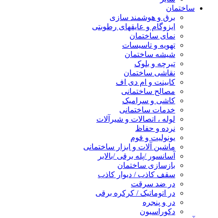
ساختمان
برق و هوشمند سازی
ایزوگام و عایقهای رطوبتی
نمای ساختمان
تهویه و تاسیسات
شیشه ساختمان
تیرچه و بلوک
نقاشی ساختمان
کابینت و ام دی اف
مصالح ساختمانی
کاشی و سرامیک
خدمات ساختمانی
لوله ، اتصالات و شیرآلات
نرده و حفاظ
یونولیت و فوم
ماشین آلات و ابزار ساختمانی
آسانسور /پله برقی /بالابر
بازسازی ساختمان
سقف کاذب / دیوار کاذب
در ضد سرقت
در اتوماتیک / کرکره برقی
در و پنجره
دکوراسیون