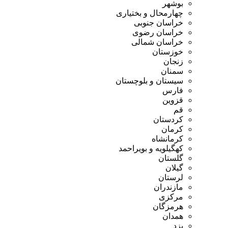
وشهر
هارمحال و بختیاری
راسان جنوبی
راسان رضوی
راسان شمالی
وزستان
نجان
منان
یستان و بلوچستان
ارس
زوین
م
ردستان
رمان
رمانشاه
هگیلویه و بویراحمد
لستان
یلان
رستان
ازندران
رکزی
رمزگان
مدان
زد