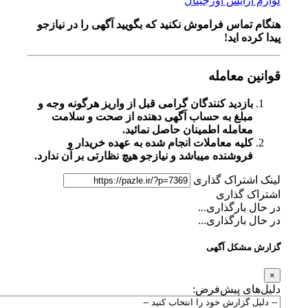
ایش اورجینال
اس فراموش نکنید که بگویید آگهی را در
نیازجو
 اید!
معامله
زدید کنندگان گرامی قبل از واریز هرگونه وجه و
لغ به حساب آگهی دهنده از صحت و سلامت
امله اطمینان حاصل نمائید.
یه معاملات انجام شده به عهده خریدار و
وشنده میباشد و نیازجو هیچ نظارتی بر آن ندارد.
تراک گذاری
گذاری
ارگذاری...
ارگذاری...
کل آگهی
ی پیش‌فرض: