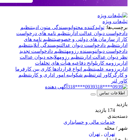
ویژه
ا:
تولیدکننده محتوا
نویسندگی متون ادبی
تنظیم
 دیوان عدالت اداری
تنظیم نامه های درخواست
سازمان های دولتی و خصوصی
تنظیم نامه های
م دادخواست دیوان عدالت
نویسندگی آنلاین
تنظیم
 دیوان
نویسنده رزومه
تنظیم دادخواست تجدید
ن عدالت اداری
تنظیم رزومه
لایحه دیوان عدالت
ه کاری
لوایح دفاعیه هیأت های تخلفات
ه علمی
تنظیم انواع قراردادها کاری بین کارفرما
اور لتر
تنظیم شکواییه امور اداری و کاری
تنظیم
0939****318
آگهی دهنده
 تماس
ازدید
ی
مات مالی و حسابداری
له
ران
,
تهران
شار