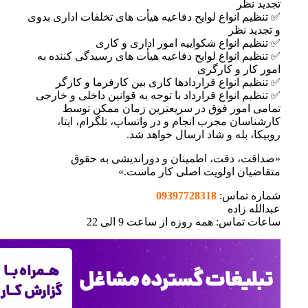
ر
انواع لوایح دفاعیه هیأت های تخلفات اداری بدوی
نظر
انواع شکواییه امور اداری و کاری
انواع لوایح دفاعیه هیأت های رسیدگی کننده به
 و کارگری
انواع قراردادها کاری بین کارفرما و کارگر
انواع قرارداد با توجه به قوانین داخلی و خارجی
مور فوق در سریعترین زمان ممکن توسط
ن مجرب انجام و در واتساپ، تلگرام، ایتا،
بله و شاد ارسال خواهد شد.
 دقت، اطمینان و دوراندیشی به حقوق
ن اولویت اصلی کار ماست.»
ماس:
09397728318
اده
س: همه روزه از ساعت 9 الی 22