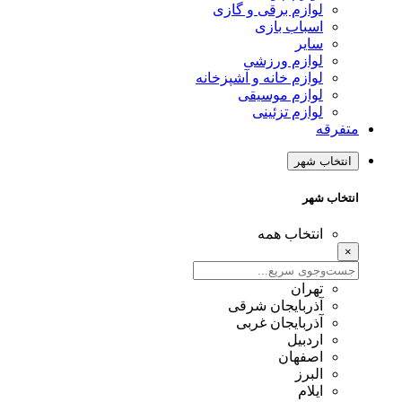
وازم برقی و گازی
سباب بازی
ایر
وازم ورزشی
وازم خانه و آشپزخانه
وازم موسیقی
وازم تزئینی
 شهر
شهر
نتخاب همه
هران
ذربایجان شرقی
ذربایجان غربی
ردبیل
صفهان
لبرز
یلام