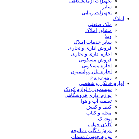
جهیزات آزمایشگاهی
ایر
جهیزات زیبایی
لک صنعتی
شاور املاک
یلا
ایر خدمات املاک
روش اداری و تجاری
جاره اداری و تجاری
روش مسکونی
جاره مسکونی
جاره اتاق و پانسیون
مین و باغ
خانگی و شخصی
یسمونی / لوازم کودک
وازم اداری فروشگاهی
صفیه آب و هوا
یف و کفش
جله و کتاب
وشاک
الای خواب
رش / گلیم / قالیچه
وازم چوبی / مبلمان