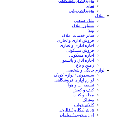
تجهیزات آزمایشگاهی
سایر
تجهیزات زیبایی
املاک
ملک صنعتی
مشاور املاک
ویلا
سایر خدمات املاک
فروش اداری و تجاری
اجاره اداری و تجاری
فروش مسکونی
اجاره مسکونی
اجاره اتاق و پانسیون
زمین و باغ
لوازم خانگی و شخصی
سیسمونی / لوازم کودک
لوازم اداری فروشگاهی
تصفیه آب و هوا
کیف و کفش
مجله و کتاب
پوشاک
کالای خواب
فرش / گلیم / قالیچه
لوازم چوبی / مبلمان