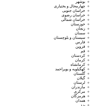
بوشهر
چهارمحال و بختیاری
خراسان جنوبی
خراسان رضوی
خراسان شمالی
خوزستان
زنجان
سمنان
سیستان و بلوچستان
فارس
قزوین
قم
کردستان
کرمان
کرمانشاه
کهگیلویه و بویراحمد
گلستان
گیلان
لرستان
مازندران
مرکزی
هرمزگان
همدان
یزد