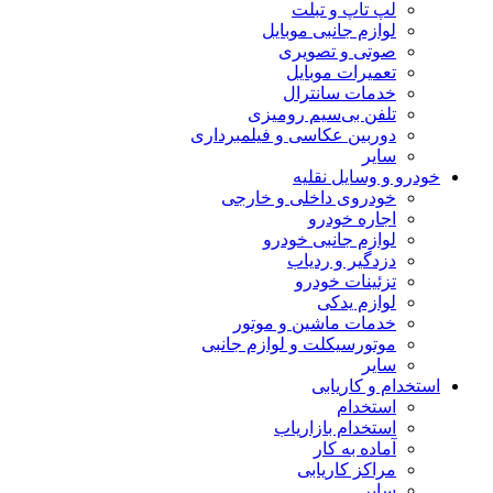
لپ تاپ و تبلت
لوازم جانبی موبایل
صوتی و تصویری
تعمیرات موبایل
خدمات سانترال
تلفن بی‌سیم رومیزی
دوربین عکاسی و فیلمبرداری
سایر
خودرو و وسایل نقلیه
خودروی داخلی و خارجی
اجاره خودرو
لوازم جانبی خودرو
دزدگیر و ردیاب
تزئینات خودرو
لوازم یدکی
خدمات ماشین و موتور
موتورسیکلت و لوازم جانبی
سایر
استخدام و کاریابی
استخدام
استخدام بازاریاب
آماده به کار
مراکز کاریابی
سایر