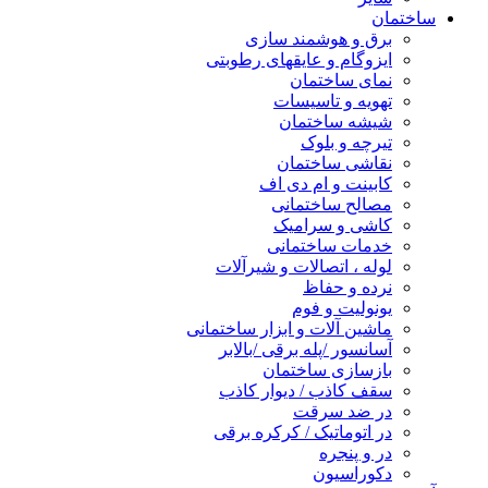
ساختمان
برق و هوشمند سازی
ایزوگام و عایقهای رطوبتی
نمای ساختمان
تهویه و تاسیسات
شیشه ساختمان
تیرچه و بلوک
نقاشی ساختمان
کابینت و ام دی اف
مصالح ساختمانی
کاشی و سرامیک
خدمات ساختمانی
لوله ، اتصالات و شیرآلات
نرده و حفاظ
یونولیت و فوم
ماشین آلات و ابزار ساختمانی
آسانسور /پله برقی /بالابر
بازسازی ساختمان
سقف کاذب / دیوار کاذب
در ضد سرقت
در اتوماتیک / کرکره برقی
در و پنجره
دکوراسیون