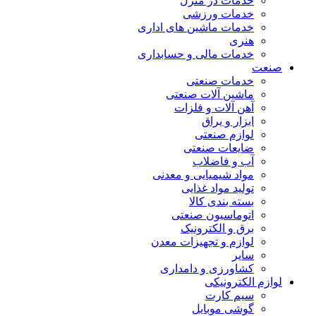
خدمات در منزل
خدمات ورزشی
خدمات ماشین های اداری
هنری
خدمات مالی و حسابداری
صنعت
خدمات صنعتی
ماشین آلات صنعتی
آهن آلات و فلزات
ابزار و یراق
لوازم صنعتی
ضایعات صنعتی
آب و فاضلاب
مواد شیمیایی و معدنی
تولید مواد غذایی
بسته بندی کالا
اتوماسیون صنعتی
برق و الکترونیک
لوازم و تجهیزات معدن
سایر
کشاورزی و دامداری
لوازم الکترونیکی
سیم کارت
گوشی موبایل