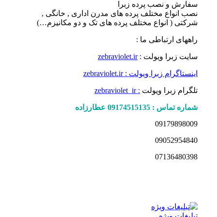
سفارش و نصب پرده زبرا
نصب انواع مختلف پرده های مدرن اداری , خانگی ,
شرکتی ( انواع مختلف پرده های تک و دو مکانیزم…)
راههای ارتباطی ما :
سایت زبرا ویولت :
zebraviolet.ir
اینستاگرام زبرا ویولت : zebraviolet.ir
تلگرام زبرا ویولت
: zebraviolet_ir
شماره تماس : 09174515135 عطارزاده
09179898009
09052954840
07136480398
تبلیغات ویژه