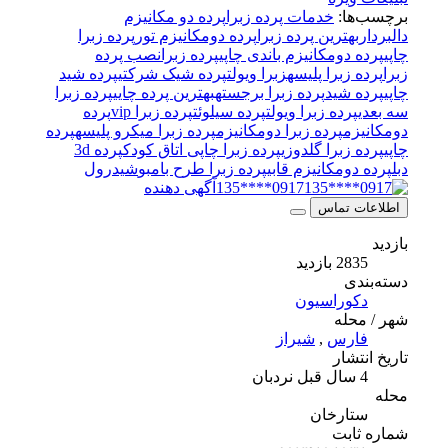
برچسب‌ها:
خدمات پرده زبرا
پرده دو مکانیزم
دالبردار
بهترین پرده زبرا
پرده دومکانیزم تور
پرده زبرا
چاپی
پرده دومکانیزم باندی چاپی
پرده زبرا
نصب پرده
زبرا
پرده زبرا پلیسه
زبرا ویولت
پرده شیک شرکتی
پرده شید
چاپی
پرده شید
پرده زبرا برجسته
بهترین پرده چایی
پرده زبرا
سه بعدی
پرده زبرا ویولت
پرده سیلوئت
پرده زبرا vip
پرده
دومکانیزم
پرده زبرا دومکانیزم
پرده زبرا میکرو پلیسه
پرده
چاپی
پرده زبرا گلدوزی
پرده زبرا چاپی اتاق کودک
پرده 3d
دبل
پرده دومکانیزم قابی
پرده زبرا طرح بامبو
شیدرول
0917****135
آگهی دهنده
اطلاعات تماس
بازدید
2835 بازدید
دسته‌بندی
دکوراسیون
شهر / محله
فارس
,
شیراز
تاریخ انتشار
4 سال قبل
نردبان
محله
ستارخان
شماره ثابت