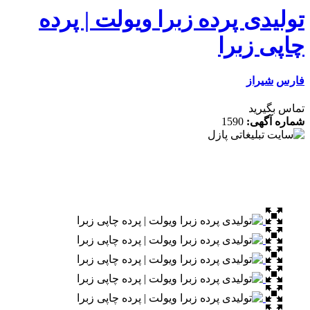
یدی پرده زبرا ویولت | پرده
پی زبرا
س
شیراز
 بگیرید
ه آگهی:
1590