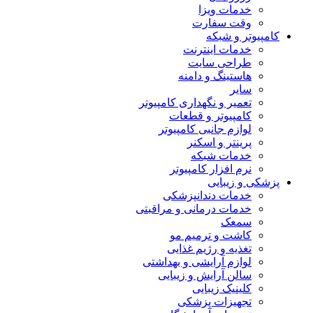
خدمات ویزا
وقت سفارت
کامپیوتر و شبکه
خدمات اینترنت
طراحی سایت
هاستینگ و دامنه
سایر
تعمیر و نگهداری کامپیوتر
کامپیوتر و قطعات
لوازم جانبی کامپیوتر
پرینتر و اسکنر
خدمات شبکه
نرم افزار کامپیوتر
پزشکی و زیبایی
خدمات دندانپزشکی
خدمات درمانی و مراقبتی
سمعک
کاشت و ترمیم مو
تغذیه و رژیم غذایی
لوازم آرایشی و بهداشتی
سالن آرایش و زیبایی
کلینیک زیبایی
تجهیزات پزشکی