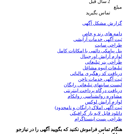
2 سال قبل
مبلغ
تماس بگیرید
گزارش مشکل آگهی
دامه های رند و خاص
ثبت آگهی خدمات آرایشی
طراحی سایت
پنل پیامکی دائمی با امکانات کامل
لوازم آرایش اورجینال
طراحی بنر تبلیغاتی
تبلیغات انبوه مشاغل
دریافت کد رهگیری مالیاتی
ثبت آگهی خدمات ناخن
لیست سایتهای تبلیغاتی رایگان
دریافت درگاه پرداخت اینترنتی
مشاوره روانشناسی روانکام
لوازم آرایش لوکس
ثبت آگهی املاک (رایگان و نامحدود)
دانلود فایل لایه باز گرافیکی
طراحی پست اینستاگرام
هنگام تماس فراموش نکنید که بگویید آگهی را در
نیازجو