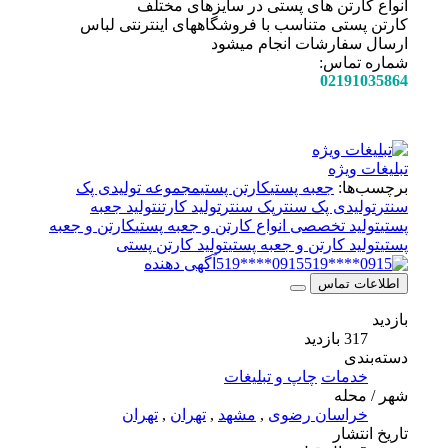
انواع کارتن های پستی در سایزهای مختلف
کارتن پستی متناسب با فروشگاههای اینترنتی لباس
ارسال سفارشات انجام میشود
شماره تماس:
02191035864
تبلیغات ویژه
برچسب‌ها:
جعبه پستی
کارتن پستی
مجموعه تولیدی پک
سنتر
تولیدی پک سنتر
پک سنتر
تولید کارتن
تولید جعبه
پستی
تولید تخصصی انواع کارتن و جعبه پستی
کارتن و جعبه
پستی
تولید کارتن و جعبه پستی
تولید کارتن پستی
0915****519
آگهی دهنده
اطلاعات تماس
بازدید
317 بازدید
دسته‌بندی
خدمات
چاپ و تبلیغات
شهر / محله
خراسان رضوی
,
مشهد
,
تهران
,
تهران
تاریخ انتشار