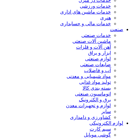
خدمات در منزل
خدمات ورزشی
خدمات ماشین های اداری
هنری
خدمات مالی و حسابداری
صنعت
خدمات صنعتی
ماشین آلات صنعتی
آهن آلات و فلزات
ابزار و یراق
لوازم صنعتی
ضایعات صنعتی
آب و فاضلاب
مواد شیمیایی و معدنی
تولید مواد غذایی
بسته بندی کالا
اتوماسیون صنعتی
برق و الکترونیک
لوازم و تجهیزات معدن
سایر
کشاورزی و دامداری
لوازم الکترونیکی
سیم کارت
گوشی موبایل