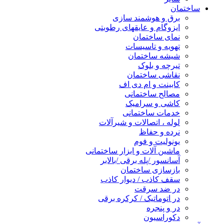
ساختمان
برق و هوشمند سازی
ایزوگام و عایقهای رطوبتی
نمای ساختمان
تهویه و تاسیسات
شیشه ساختمان
تیرچه و بلوک
نقاشی ساختمان
کابینت و ام دی اف
مصالح ساختمانی
کاشی و سرامیک
خدمات ساختمانی
لوله ، اتصالات و شیرآلات
نرده و حفاظ
یونولیت و فوم
ماشین آلات و ابزار ساختمانی
آسانسور /پله برقی /بالابر
بازسازی ساختمان
سقف کاذب / دیوار کاذب
در ضد سرقت
در اتوماتیک / کرکره برقی
در و پنجره
دکوراسیون