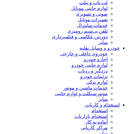
لپ تاپ و تبلت
لوازم جانبی موبایل
صوتی و تصویری
تعمیرات موبایل
خدمات سانترال
تلفن بی‌سیم رومیزی
دوربین عکاسی و فیلمبرداری
سایر
خودرو و وسایل نقلیه
خودروی داخلی و خارجی
اجاره خودرو
لوازم جانبی خودرو
دزدگیر و ردیاب
تزئینات خودرو
لوازم یدکی
خدمات ماشین و موتور
موتورسیکلت و لوازم جانبی
سایر
استخدام و کاریابی
استخدام
استخدام بازاریاب
آماده به کار
مراکز کاریابی
سایر