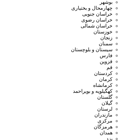
بوشهر
چهارمحال و بختیاری
خراسان جنوبی
خراسان رضوی
خراسان شمالی
خوزستان
زنجان
سمنان
سیستان و بلوچستان
فارس
قزوین
قم
کردستان
کرمان
کرمانشاه
کهگیلویه و بویراحمد
گلستان
گیلان
لرستان
مازندران
مرکزی
هرمزگان
همدان
یزد