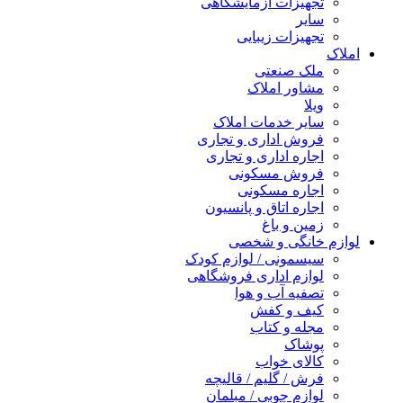
تجهیزات آزمایشگاهی
سایر
تجهیزات زیبایی
املاک
ملک صنعتی
مشاور املاک
ویلا
سایر خدمات املاک
فروش اداری و تجاری
اجاره اداری و تجاری
فروش مسکونی
اجاره مسکونی
اجاره اتاق و پانسیون
زمین و باغ
لوازم خانگی و شخصی
سیسمونی / لوازم کودک
لوازم اداری فروشگاهی
تصفیه آب و هوا
کیف و کفش
مجله و کتاب
پوشاک
کالای خواب
فرش / گلیم / قالیچه
لوازم چوبی / مبلمان