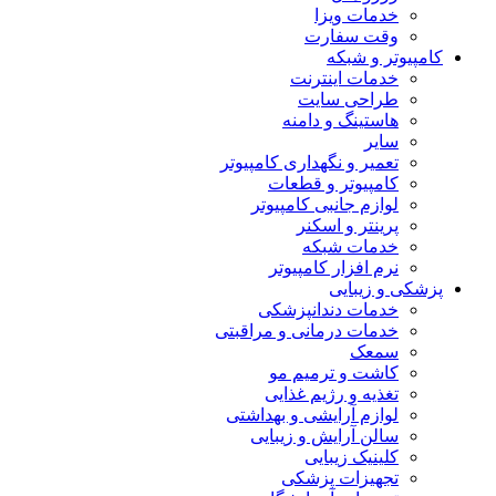
خدمات ویزا
وقت سفارت
کامپیوتر و شبکه
خدمات اینترنت
طراحی سایت
هاستینگ و دامنه
سایر
تعمیر و نگهداری کامپیوتر
کامپیوتر و قطعات
لوازم جانبی کامپیوتر
پرینتر و اسکنر
خدمات شبکه
نرم افزار کامپیوتر
پزشکی و زیبایی
خدمات دندانپزشکی
خدمات درمانی و مراقبتی
سمعک
کاشت و ترمیم مو
تغذیه و رژیم غذایی
لوازم آرایشی و بهداشتی
سالن آرایش و زیبایی
کلینیک زیبایی
تجهیزات پزشکی