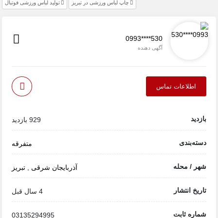
چاپ لباس ورزشی در تبریز
تولید لباس ورزشی فوتبال
0993****530
آگهی دهنده
اطلاعات تماس
بازدید
929 بازدید
دسته‌بندی
متفرقه
شهر / محله
آذربایجان شرقی
,
تبریز
تاریخ انتشار
4 سال قبل
شماره ثابت
03135294995