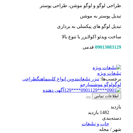
طراحی لوگو و لوگو موشن، طراحی پوستر
تبدیل پوستر به موشن
تبدیل لوگو های پیکسلی به برداری
ساخت ویدئو اکولایزر با تنوع بالا
09013083129
قدمی
تبلیغات ویژه
برچسب‌ها:
تیزر تبلیغاتی
تدوین انواع کلیپ
نماهنگ
طراحی
لوگو
لوگو موشن
نیازجو
0901****129
آگهی دهنده
اطلاعات تماس
بازدید
1482 بازدید
دسته‌بندی
چاپ و تبلیغات
شهر / محله