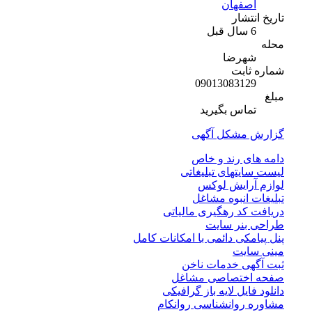
اصفهان
تاریخ انتشار
6 سال قبل
محله
شهرضا
شماره ثابت
09013083129
مبلغ
تماس بگیرید
گزارش مشکل آگهی
دامه های رند و خاص
لیست سایتهای تبلیغاتی
لوازم آرایش لوکس
تبلیغات انبوه مشاغل
دریافت کد رهگیری مالیاتی
طراحی بنر سایت
پنل پیامکی دائمی با امکانات کامل
مینی سایت
ثبت آگهی خدمات ناخن
صفحه اختصاصی مشاغل
دانلود فایل لایه باز گرافیکی
مشاوره روانشناسی روانکام