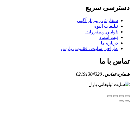
ترسی سریع
سفارش رپورتاژ آگهی
تبلیغات انبوه
قوانین و مقررات
ثبت اینماد
درباره ما
طراحی سایت : ققنوس پارس
س با ما
ه تماس:
02191304320