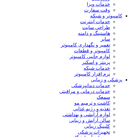
خدمات ویزا
وقت سفارت
کامپیوتر و شبکه
خدمات اینترنت
طراحی سایت
هاستینگ و دامنه
سایر
تعمیر و نگهداری کامپیوتر
کامپیوتر و قطعات
لوازم جانبی کامپیوتر
پرینتر و اسکنر
خدمات شبکه
نرم افزار کامپیوتر
پزشکی و زیبایی
خدمات دندانپزشکی
خدمات درمانی و مراقبتی
سمعک
کاشت و ترمیم مو
تغذیه و رژیم غذایی
لوازم آرایشی و بهداشتی
سالن آرایش و زیبایی
کلینیک زیبایی
تجهیزات پزشکی