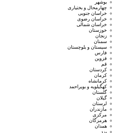
بوشهر
چهارمحال و بختیاری
خراسان جنوبی
خراسان رضوی
خراسان شمالی
خوزستان
زنجان
سمنان
سیستان و بلوچستان
فارس
قزوین
قم
کردستان
کرمان
کرمانشاه
کهگیلویه و بویراحمد
گلستان
گیلان
لرستان
مازندران
مرکزی
هرمزگان
همدان
یزد