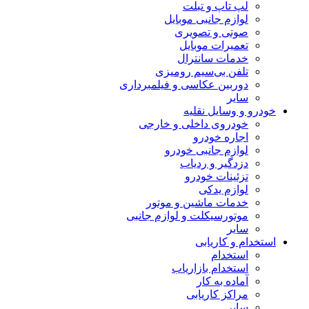
لپ تاپ و تبلت
لوازم جانبی موبایل
صوتی و تصویری
تعمیرات موبایل
خدمات سانترال
تلفن بی‌سیم رومیزی
دوربین عکاسی و فیلمبرداری
سایر
خودرو و وسایل نقلیه
خودروی داخلی و خارجی
اجاره خودرو
لوازم جانبی خودرو
دزدگیر و ردیاب
تزئینات خودرو
لوازم یدکی
خدمات ماشین و موتور
موتورسیکلت و لوازم جانبی
سایر
استخدام و کاریابی
استخدام
استخدام بازاریاب
آماده به کار
مراکز کاریابی
سایر