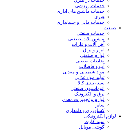
خدمات در منزل
خدمات ورزشی
خدمات ماشین های اداری
هنری
خدمات مالی و حسابداری
صنعت
خدمات صنعتی
ماشین آلات صنعتی
آهن آلات و فلزات
ابزار و یراق
لوازم صنعتی
ضایعات صنعتی
آب و فاضلاب
مواد شیمیایی و معدنی
تولید مواد غذایی
بسته بندی کالا
اتوماسیون صنعتی
برق و الکترونیک
لوازم و تجهیزات معدن
سایر
کشاورزی و دامداری
لوازم الکترونیکی
سیم کارت
گوشی موبایل