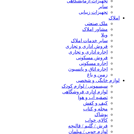
تجهیزات آزمایشگاهی
سایر
تجهیزات زیبایی
املاک
ملک صنعتی
مشاور املاک
ویلا
سایر خدمات املاک
فروش اداری و تجاری
اجاره اداری و تجاری
فروش مسکونی
اجاره مسکونی
اجاره اتاق و پانسیون
زمین و باغ
لوازم خانگی و شخصی
سیسمونی / لوازم کودک
لوازم اداری فروشگاهی
تصفیه آب و هوا
کیف و کفش
مجله و کتاب
پوشاک
کالای خواب
فرش / گلیم / قالیچه
لوازم چوبی / مبلمان