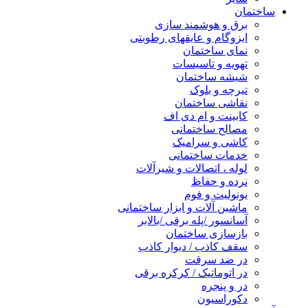
ساختمان
برق و هوشمند سازی
ایزوگام و عایقهای رطوبتی
نمای ساختمان
تهویه و تاسیسات
شیشه ساختمان
تیرچه و بلوک
نقاشی ساختمان
کابینت و ام دی اف
مصالح ساختمانی
کاشی و سرامیک
خدمات ساختمانی
لوله ، اتصالات و شیرآلات
نرده و حفاظ
یونولیت و فوم
ماشین آلات و ابزار ساختمانی
آسانسور /پله برقی /بالابر
بازسازی ساختمان
سقف کاذب / دیوار کاذب
در ضد سرقت
در اتوماتیک / کرکره برقی
در و پنجره
دکوراسیون