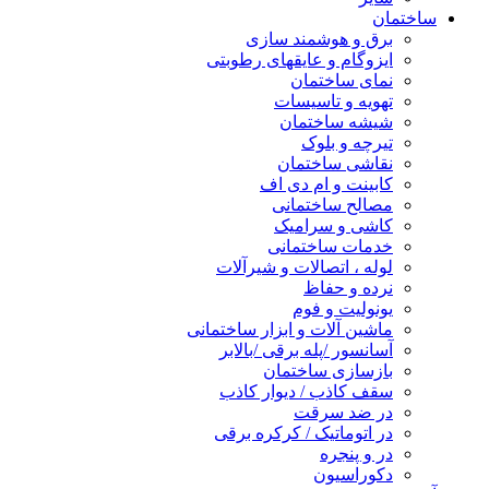
ساختمان
برق و هوشمند سازی
ایزوگام و عایقهای رطوبتی
نمای ساختمان
تهویه و تاسیسات
شیشه ساختمان
تیرچه و بلوک
نقاشی ساختمان
کابینت و ام دی اف
مصالح ساختمانی
کاشی و سرامیک
خدمات ساختمانی
لوله ، اتصالات و شیرآلات
نرده و حفاظ
یونولیت و فوم
ماشین آلات و ابزار ساختمانی
آسانسور /پله برقی /بالابر
بازسازی ساختمان
سقف کاذب / دیوار کاذب
در ضد سرقت
در اتوماتیک / کرکره برقی
در و پنجره
دکوراسیون