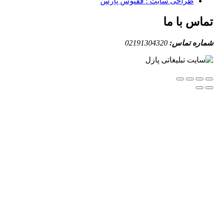
طراحی سایت : ققنوس پارس
س با ما
ه تماس:
02191304320