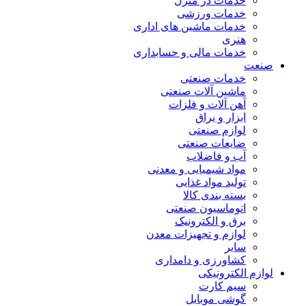
خدمات در منزل
خدمات ورزشی
خدمات ماشین های اداری
هنری
خدمات مالی و حسابداری
صنعت
خدمات صنعتی
ماشین آلات صنعتی
آهن آلات و فلزات
ابزار و یراق
لوازم صنعتی
ضایعات صنعتی
آب و فاضلاب
مواد شیمیایی و معدنی
تولید مواد غذایی
بسته بندی کالا
اتوماسیون صنعتی
برق و الکترونیک
لوازم و تجهیزات معدن
سایر
کشاورزی و دامداری
لوازم الکترونیکی
سیم کارت
گوشی موبایل