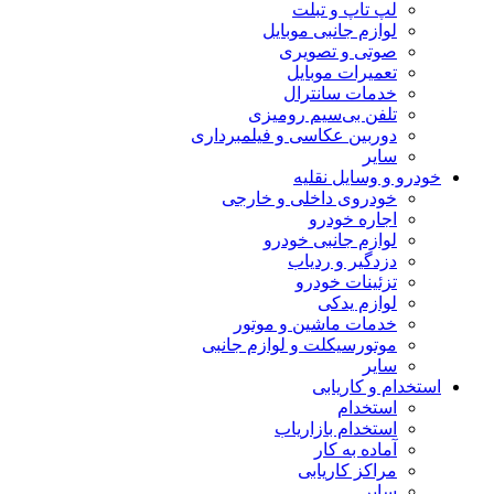
لپ تاپ و تبلت
لوازم جانبی موبایل
صوتی و تصویری
تعمیرات موبایل
خدمات سانترال
تلفن بی‌سیم رومیزی
دوربین عکاسی و فیلمبرداری
سایر
خودرو و وسایل نقلیه
خودروی داخلی و خارجی
اجاره خودرو
لوازم جانبی خودرو
دزدگیر و ردیاب
تزئینات خودرو
لوازم یدکی
خدمات ماشین و موتور
موتورسیکلت و لوازم جانبی
سایر
استخدام و کاریابی
استخدام
استخدام بازاریاب
آماده به کار
مراکز کاریابی
سایر