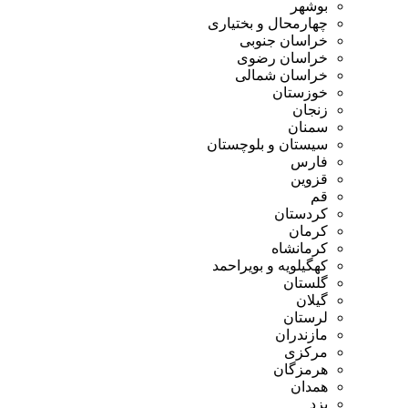
بوشهر
چهارمحال و بختیاری
خراسان جنوبی
خراسان رضوی
خراسان شمالی
خوزستان
زنجان
سمنان
سیستان و بلوچستان
فارس
قزوین
قم
کردستان
کرمان
کرمانشاه
کهگیلویه و بویراحمد
گلستان
گیلان
لرستان
مازندران
مرکزی
هرمزگان
همدان
یزد