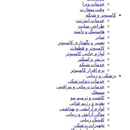
خدمات ویزا
وقت سفارت
کامپیوتر و شبکه
خدمات اینترنت
طراحی سایت
هاستینگ و دامنه
سایر
تعمیر و نگهداری کامپیوتر
کامپیوتر و قطعات
لوازم جانبی کامپیوتر
پرینتر و اسکنر
خدمات شبکه
نرم افزار کامپیوتر
پزشکی و زیبایی
خدمات دندانپزشکی
خدمات درمانی و مراقبتی
سمعک
کاشت و ترمیم مو
تغذیه و رژیم غذایی
لوازم آرایشی و بهداشتی
سالن آرایش و زیبایی
کلینیک زیبایی
تجهیزات پزشکی