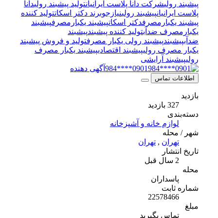
پیشبند رولی
شرکت دانا پلاست ایرانیان
تولید پیشبند رولی
دانا
پلاست ایرانیان
پیشبند رولی
نیازجو
برند دکتر اسکات
تولید کننده
پیشبند یکبارمصرف
دکتر اسکات
پیشبند یکبارمصرف
پیشبند
یکبارمصرف ضدآب
تولید کننده پیشبند
پیشبند
ضدآب
پیشبند
پیشبند رولی یکبار مصرف
تولید و فروش پیشبند
یکبار مصرف رولی
پیشبند اقتصادی
پیشبند یکبار مصرف
رولی
پیشبند آرایشی
0901****984
آگهی دهنده
اطلاعات تماس
بازدید
327 بازدید
دسته‌بندی
لوازم خانه و آشپزخانه
شهر / محله
تهران
,
تهران
تاریخ انتشار
2 سال قبل
محله
پاسداران
شماره ثابت
22578466
مبلغ
تماس بگیرید