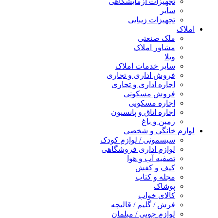
تجهیزات آزمایشگاهی
سایر
تجهیزات زیبایی
املاک
ملک صنعتی
مشاور املاک
ویلا
سایر خدمات املاک
فروش اداری و تجاری
اجاره اداری و تجاری
فروش مسکونی
اجاره مسکونی
اجاره اتاق و پانسیون
زمین و باغ
لوازم خانگی و شخصی
سیسمونی / لوازم کودک
لوازم اداری فروشگاهی
تصفیه آب و هوا
کیف و کفش
مجله و کتاب
پوشاک
کالای خواب
فرش / گلیم / قالیچه
لوازم چوبی / مبلمان