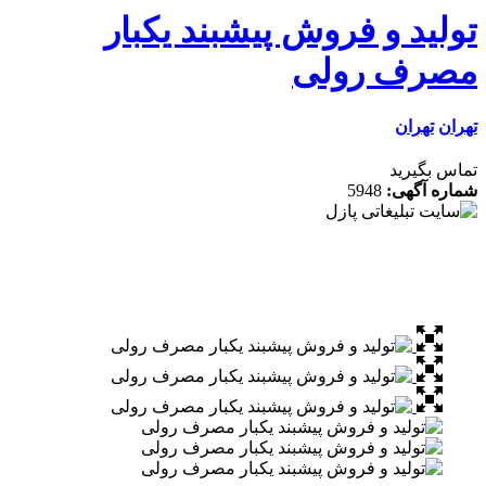
لید و فروش پیشبند یکبار
رف رولی
ن
تهران
 بگیرید
ه آگهی:
5948