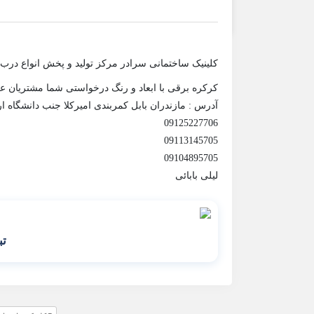
کلینیک ساختمانی سرادر مرکز تولید و پخش انواع درب
کرکره برقی با ابعاد و رنگ درخواستی شما مشتریان ع
آدرس : مازندران بابل کمربندی امیرکلا جنب دانشگاه ار
09125227706
09113145705
09104895705
لیلی بابائی
تب