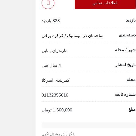
اطلاعات تماس
بازدید
823 بازدید
دسته‌بندی
ساختمان
در اتوماتیک / کرکره برقی
شهر / محله
مازندران
,
بابل
تاریخ انتشار
4 سال قبل
محله
کمربندی امیرکلا
شماره ثابت
01132355616
مبلغ
1,600,000 تومان
گزارش مشکل آگهی