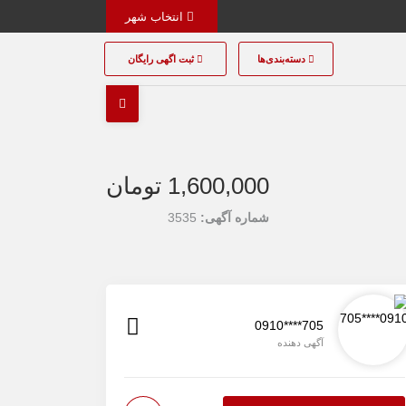
انتخاب شهر
دسته‌بندی‌ها
ثبت اگهی رایگان
1,600,000 تومان
شماره آگهی:
3535
0910****705
آگهی دهنده