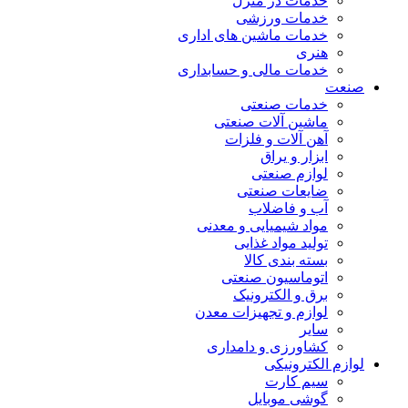
خدمات در منزل
خدمات ورزشی
خدمات ماشین های اداری
هنری
خدمات مالی و حسابداری
صنعت
خدمات صنعتی
ماشین آلات صنعتی
آهن آلات و فلزات
ابزار و یراق
لوازم صنعتی
ضایعات صنعتی
آب و فاضلاب
مواد شیمیایی و معدنی
تولید مواد غذایی
بسته بندی کالا
اتوماسیون صنعتی
برق و الکترونیک
لوازم و تجهیزات معدن
سایر
کشاورزی و دامداری
لوازم الکترونیکی
سیم کارت
گوشی موبایل