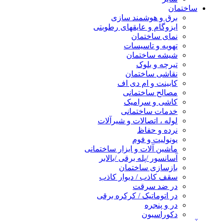
ساختمان
برق و هوشمند سازی
ایزوگام و عایقهای رطوبتی
نمای ساختمان
تهویه و تاسیسات
شیشه ساختمان
تیرچه و بلوک
نقاشی ساختمان
کابینت و ام دی اف
مصالح ساختمانی
کاشی و سرامیک
خدمات ساختمانی
لوله ، اتصالات و شیرآلات
نرده و حفاظ
یونولیت و فوم
ماشین آلات و ابزار ساختمانی
آسانسور /پله برقی /بالابر
بازسازی ساختمان
سقف کاذب / دیوار کاذب
در ضد سرقت
در اتوماتیک / کرکره برقی
در و پنجره
دکوراسیون