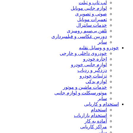
لپ تاپ و تبلت
لوازم جانبی موبایل
صوتی و تصویری
تعمیرات موبایل
خدمات سانترال
تلفن بی‌سیم رومیزی
دوربین عکاسی و فیلمبرداری
سایر
خودرو و وسایل نقلیه
خودروی داخلی و خارجی
اجاره خودرو
لوازم جانبی خودرو
دزدگیر و ردیاب
تزئینات خودرو
لوازم یدکی
خدمات ماشین و موتور
موتورسیکلت و لوازم جانبی
سایر
استخدام و کاریابی
استخدام
استخدام بازاریاب
آماده به کار
مراکز کاریابی
سایر