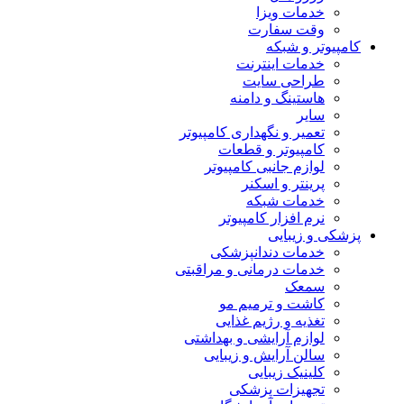
خدمات ویزا
وقت سفارت
کامپیوتر و شبکه
خدمات اینترنت
طراحی سایت
هاستینگ و دامنه
سایر
تعمیر و نگهداری کامپیوتر
کامپیوتر و قطعات
لوازم جانبی کامپیوتر
پرینتر و اسکنر
خدمات شبکه
نرم افزار کامپیوتر
پزشکی و زیبایی
خدمات دندانپزشکی
خدمات درمانی و مراقبتی
سمعک
کاشت و ترمیم مو
تغذیه و رژیم غذایی
لوازم آرایشی و بهداشتی
سالن آرایش و زیبایی
کلینیک زیبایی
تجهیزات پزشکی