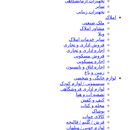
تجهیزات آزمایشگاهی
سایر
تجهیزات زیبایی
املاک
ملک صنعتی
مشاور املاک
ویلا
سایر خدمات املاک
فروش اداری و تجاری
اجاره اداری و تجاری
فروش مسکونی
اجاره مسکونی
اجاره اتاق و پانسیون
زمین و باغ
لوازم خانگی و شخصی
سیسمونی / لوازم کودک
لوازم اداری فروشگاهی
تصفیه آب و هوا
کیف و کفش
مجله و کتاب
پوشاک
کالای خواب
فرش / گلیم / قالیچه
لوازم چوبی / مبلمان