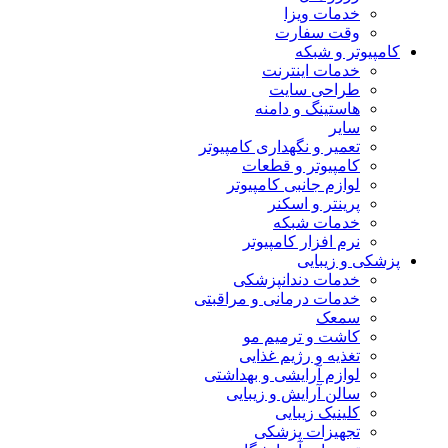
خدمات ویزا
وقت سفارت
کامپیوتر و شبکه
خدمات اینترنت
طراحی سایت
هاستینگ و دامنه
سایر
تعمیر و نگهداری کامپیوتر
کامپیوتر و قطعات
لوازم جانبی کامپیوتر
پرینتر و اسکنر
خدمات شبکه
نرم افزار کامپیوتر
پزشکی و زیبایی
خدمات دندانپزشکی
خدمات درمانی و مراقبتی
سمعک
کاشت و ترمیم مو
تغذیه و رژیم غذایی
لوازم آرایشی و بهداشتی
سالن آرایش و زیبایی
کلینیک زیبایی
تجهیزات پزشکی