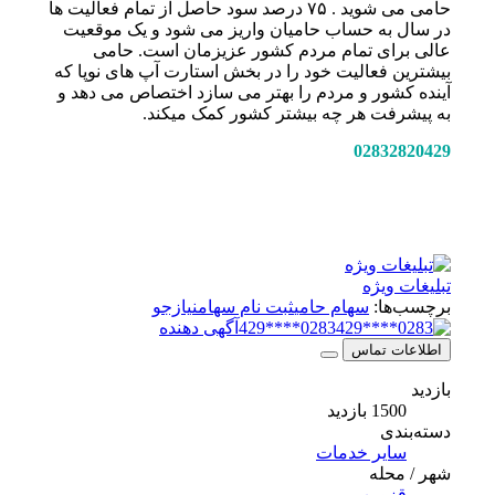
حامی می شوید . ۷۵ درصد سود حاصل از تمام فعالیت ها
در سال به حساب حامیان واریز می شود و یک موقعیت
عالی برای تمام مردم کشور عزیزمان است. حامی
بیشترین فعالیت خود را در بخش استارت آپ های نوپا که
آینده کشور و مردم را بهتر می سازد اختصاص می دهد و
به پیشرفت هر چه بیشتر کشور کمک میکند.
02832820429
تبلیغات ویژه
برچسب‌ها:
سهام حامی
ثبت نام سهام
نیازجو
0283****429
آگهی دهنده
اطلاعات تماس
بازدید
1500 بازدید
دسته‌بندی
سایر خدمات
شهر / محله
قزوین