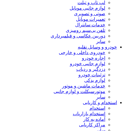
لپ تاپ و تبلت
لوازم جانبی موبایل
صوتی و تصویری
تعمیرات موبایل
خدمات سانترال
تلفن بی‌سیم رومیزی
دوربین عکاسی و فیلمبرداری
سایر
خودرو و وسایل نقلیه
خودروی داخلی و خارجی
اجاره خودرو
لوازم جانبی خودرو
دزدگیر و ردیاب
تزئینات خودرو
لوازم یدکی
خدمات ماشین و موتور
موتورسیکلت و لوازم جانبی
سایر
استخدام و کاریابی
استخدام
استخدام بازاریاب
آماده به کار
مراکز کاریابی
سایر