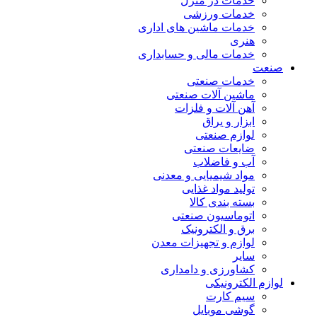
خدمات در منزل
خدمات ورزشی
خدمات ماشین های اداری
هنری
خدمات مالی و حسابداری
صنعت
خدمات صنعتی
ماشین آلات صنعتی
آهن آلات و فلزات
ابزار و یراق
لوازم صنعتی
ضایعات صنعتی
آب و فاضلاب
مواد شیمیایی و معدنی
تولید مواد غذایی
بسته بندی کالا
اتوماسیون صنعتی
برق و الکترونیک
لوازم و تجهیزات معدن
سایر
کشاورزی و دامداری
لوازم الکترونیکی
سیم کارت
گوشی موبایل