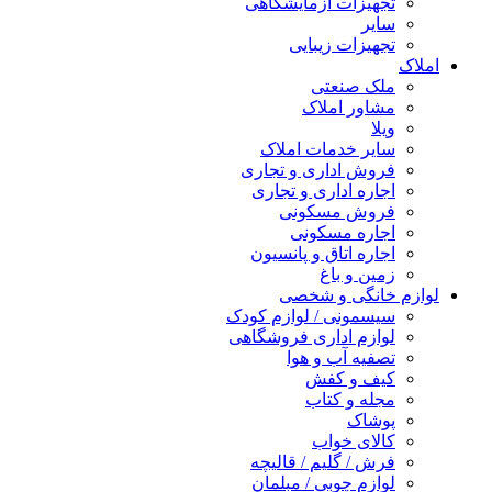
تجهیزات آزمایشگاهی
سایر
تجهیزات زیبایی
املاک
ملک صنعتی
مشاور املاک
ویلا
سایر خدمات املاک
فروش اداری و تجاری
اجاره اداری و تجاری
فروش مسکونی
اجاره مسکونی
اجاره اتاق و پانسیون
زمین و باغ
لوازم خانگی و شخصی
سیسمونی / لوازم کودک
لوازم اداری فروشگاهی
تصفیه آب و هوا
کیف و کفش
مجله و کتاب
پوشاک
کالای خواب
فرش / گلیم / قالیچه
لوازم چوبی / مبلمان