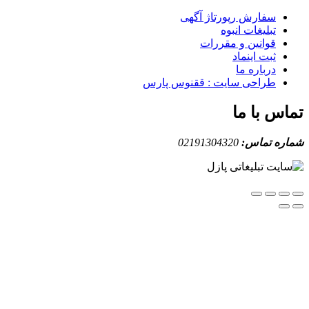
سفارش رپورتاژ آگهی
تبلیغات انبوه
قوانین و مقررات
ثبت اینماد
درباره ما
طراحی سایت : ققنوس پارس
س با ما
ه تماس:
02191304320