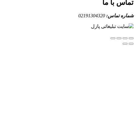
س با ما
ه تماس:
02191304320