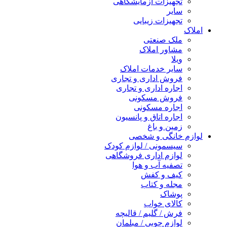
تجهیزات آزمایشگاهی
سایر
تجهیزات زیبایی
املاک
ملک صنعتی
مشاور املاک
ویلا
سایر خدمات املاک
فروش اداری و تجاری
اجاره اداری و تجاری
فروش مسکونی
اجاره مسکونی
اجاره اتاق و پانسیون
زمین و باغ
لوازم خانگی و شخصی
سیسمونی / لوازم کودک
لوازم اداری فروشگاهی
تصفیه آب و هوا
کیف و کفش
مجله و کتاب
پوشاک
کالای خواب
فرش / گلیم / قالیچه
لوازم چوبی / مبلمان