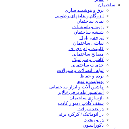
ساختمان
برق و هوشمند سازی
ایزوگام و عایقهای رطوبتی
نمای ساختمان
تهویه و تاسیسات
شیشه ساختمان
تیرچه و بلوک
نقاشی ساختمان
کابینت و ام دی اف
مصالح ساختمانی
کاشی و سرامیک
خدمات ساختمانی
لوله ، اتصالات و شیرآلات
نرده و حفاظ
یونولیت و فوم
ماشین آلات و ابزار ساختمانی
آسانسور /پله برقی /بالابر
بازسازی ساختمان
سقف کاذب / دیوار کاذب
در ضد سرقت
در اتوماتیک / کرکره برقی
در و پنجره
دکوراسیون