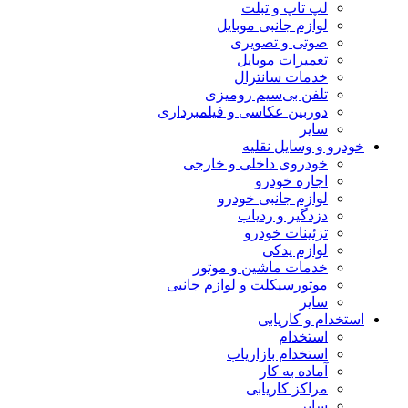
لپ تاپ و تبلت
لوازم جانبی موبایل
صوتی و تصویری
تعمیرات موبایل
خدمات سانترال
تلفن بی‌سیم رومیزی
دوربین عکاسی و فیلمبرداری
سایر
خودرو و وسایل نقلیه
خودروی داخلی و خارجی
اجاره خودرو
لوازم جانبی خودرو
دزدگیر و ردیاب
تزئینات خودرو
لوازم یدکی
خدمات ماشین و موتور
موتورسیکلت و لوازم جانبی
سایر
استخدام و کاریابی
استخدام
استخدام بازاریاب
آماده به کار
مراکز کاریابی
سایر