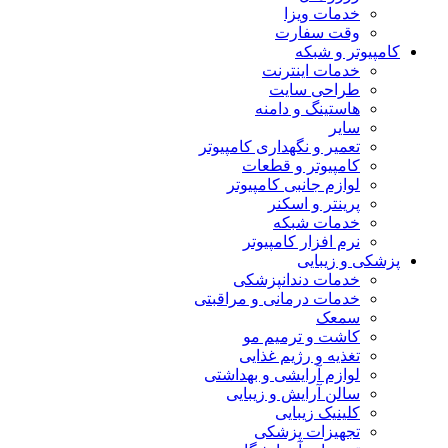
خدمات ویزا
وقت سفارت
کامپیوتر و شبکه
خدمات اینترنت
طراحی سایت
هاستینگ و دامنه
سایر
تعمیر و نگهداری کامپیوتر
کامپیوتر و قطعات
لوازم جانبی کامپیوتر
پرینتر و اسکنر
خدمات شبکه
نرم افزار کامپیوتر
پزشکی و زیبایی
خدمات دندانپزشکی
خدمات درمانی و مراقبتی
سمعک
کاشت و ترمیم مو
تغذیه و رژیم غذایی
لوازم آرایشی و بهداشتی
سالن آرایش و زیبایی
کلینیک زیبایی
تجهیزات پزشکی