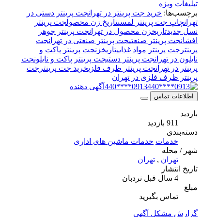
تبلیغات ویژه
برچسب‌ها:
خرید جت پرینتر در تهران
جت پرینتر دستی در
تهران
چاپ جت پرینتر لمسی
تاریخ زن محصول
جت پرینتر
نسل جدید
تاریخزن محصول در تهران
جت پرینتر جوهر
افشان
جت پرینتر صنعتی
جت پرینتر صنعتی در تهران
جت
پرینتر
جت پرینتر مواد غذایی
تاریخزن
جت پرینتر پاکت و
نایلون در تهران
جت پرینتر دستی
جت پرینتر پاکت و نایلون
جت
پرینتر در تهران
جت پرینتر ظرف فلزی
خرید جت پرینتر
جت
پرینتر ظرف فلزی در تهران
0913****440
آگهی دهنده
اطلاعات تماس
بازدید
911 بازدید
دسته‌بندی
خدمات
خدمات ماشین های اداری
شهر / محله
تهران
,
تهران
تاریخ انتشار
4 سال قبل
نردبان
مبلغ
تماس بگیرید
گزارش مشکل آگهی