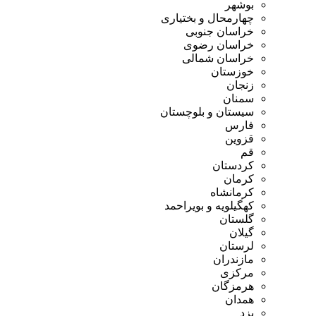
بوشهر
چهارمحال و بختیاری
خراسان جنوبی
خراسان رضوی
خراسان شمالی
خوزستان
زنجان
سمنان
سیستان و بلوچستان
فارس
قزوین
قم
کردستان
کرمان
کرمانشاه
کهگیلویه و بویراحمد
گلستان
گیلان
لرستان
مازندران
مرکزی
هرمزگان
همدان
یزد