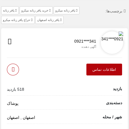
پافر زنانه میکرو
خرید پافر زنانه میکرو
پافر زنانه
برچسب‌ها:
پافر زنانه اصفهان
حراج پافر زنانه میکرو
0921****341
آگهی دهنده
اطلاعات تماس
بازدید
518 بازدید
دسته‌بندی
پوشاک
شهر / محله
اصفهان
,
اصفهان